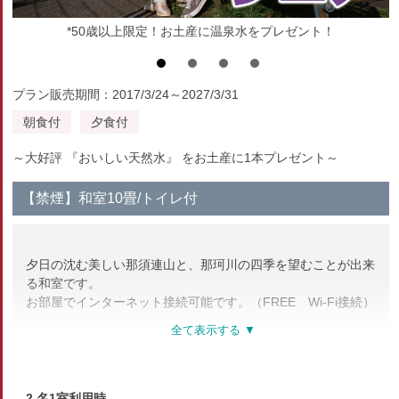
*50歳以上限定！お土産に温泉水をプレゼント！
プラン販売期間：2017/3/24～2027/3/31
朝食付
夕食付
～大好評 『おいしい天然水』 をお土産に1本プレゼント～
【禁煙】和室10畳/トイレ付
夕日の沈む美しい那須連山と、那珂川の四季を望むことが出来
る和室です。
お部屋でインターネット接続可能です。（FREE Wi-Fi接続）
【設備】
液晶32インチTV 温水洗浄トイレ 冷暖房 冷蔵庫
【アメニティ＆サービス】
フェイスタオル バスタオル 歯ブラシ 歯みがき粉 石鹸 ドライ
2 名1室利用時