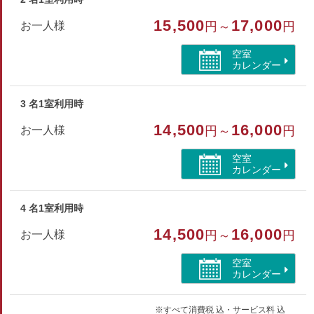
ヤー 浴衣 羽毛布団 髭剃り シャワーキャップ くし・ブラシ ル
15,500
17,000
お一人様
円～
円
ームサービス
空室
カレンダー
部屋種別
和室
3 名1室利用時
部屋特徴
14,500
16,000
お一人様
円～
円
トイレ/禁煙/インターネットができる部屋/川が見える/
空室
山が見える
カレンダー
4 名1室利用時
14,500
16,000
お一人様
円～
円
空室
カレンダー
※すべて消費税 込・サービス料 込