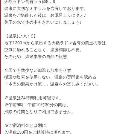
天然ラドン含有ｐｈ値8．6。
健康に大切なミネラルを含有しております。
温泉をご堪能した後は、お風呂上りに冷えた
美玉の水で体の中もきれいにしましょう♪
【温泉について】
地下1200ｍから噴出する天然ラドン含有の美玉の湯は、
空気に触れることなく、温度調節も不要。
そのため、温泉本来の自然の状態。
全国でも数少ない加温も加水もせず、
循環や塩素を使用しない、温泉の専門家も認める
「本当の源泉かけ流し」温泉をお楽しみください。
※温泉は24時間利用可能です。
※午前9時～午前10時30分の間は、
掃除の時間となりご利用できません。
※ご宿泊料金とは別に、
入湯税130円をご精算時に頂きます。