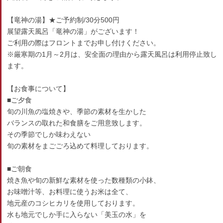
【竜神の湯】★ご予約制/30分500円
展望露天風呂「竜神の湯」がございます！
ご利用の際はフロントまでお申し付けください。
※厳寒期の1月～2月は、安全面の理由から露天風呂は利用停止致し
ます。
【お食事について】
■ご夕食
旬の川魚の塩焼きや、季節の素材を生かした
バランスの取れた和食膳をご用意致します。
その季節でしか味わえない
旬の素材をまごごろ込めて料理しております。
■ご朝食
焼き魚や旬の新鮮な素材を使った数種類の小鉢、
お味噌汁等、お料理に使うお米は全て、
地元産のコシヒカリを使用しております。
水も地元でしか手に入らない「美玉の水」を