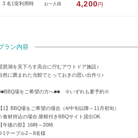
4,200
3 名1室利用時
お一人様
円
プラン内容
琵琶湖を見下ろす高台に佇むアウトドア施設♪
自然に囲まれた当館でとっておきの思い出作り♪
■■BBQ場をご希望の方へ■■ ※いずれも要予約※
【1】BBQ場をご希望の場合（4/中旬以降～11月初旬）
☆食材持込の場合:屋根付きBBQサイト貸出OK
【午後の部】16時～20時
※1テーブル2～8名様