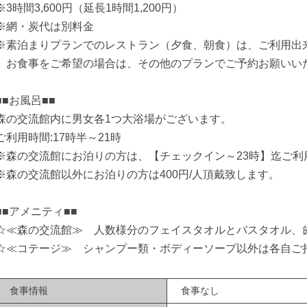
※3時間3,600円（延長1時間1,200円）
※網・炭代は別料金
※素泊まりプランでのレストラン（夕食、朝食）は、ご利用出
お食事をご希望の場合は、その他のプランでご予約お願いい
■■お風呂■■
森の交流館内に男女各1つ大浴場がございます。
ご利用時間:17時半～21時
※森の交流館にお泊りの方は、【チェックイン～23時】迄ご利
※森の交流館以外にお泊りの方は400円/人頂戴致します。
■■アメニティ■■
☆≪森の交流館≫ 人数様分のフェイスタオルとバスタオル、
☆≪コテージ≫ シャンプー類・ボディーソープ以外は各自ご
食事情報
食事なし