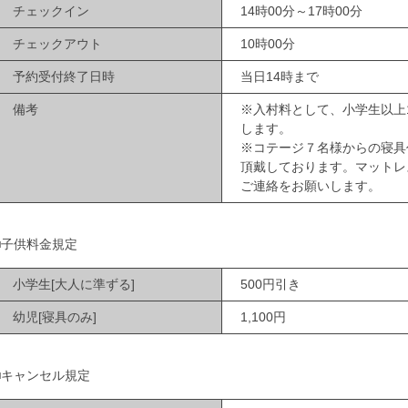
チェックイン
14時00分～17時00分
チェックアウト
10時00分
予約受付終了日時
当日14時まで
備考
※入村料として、小学生以上
します。
※コテージ７名様からの寝具代
頂戴しております。マットレ
ご連絡をお願いします。
■子供料金規定
小学生[大人に準ずる]
500円引き
幼児[寝具のみ]
1,100円
■キャンセル規定