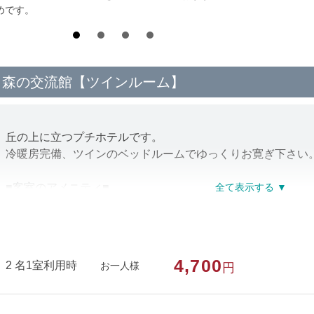
めです。
森の交流館【ツインルーム】
丘の上に立つプチホテルです。
冷暖房完備、ツインのベッドルームでゆっくりお寛ぎ下さい
■客室のアメニティ■
バスタオル・フェイスタオル・歯ブラシ
※3名様でのご利用の際、お1人様はソファーベッドのご利用
※客室の洗面台は水のみです。お湯は出ません。
4,700
2 名1室利用時
お一人様
円
部屋種別
洋室（ツイン）