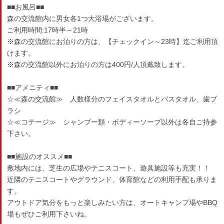
■■お風呂■■
森の交流館内に男女各1つ大浴場がございます。
ご利用時間:17時半～21時
※森の交流館にお泊りの方は、【チェックイン～23時】迄ご利用頂
けます。
※森の交流館以外にお泊りの方は400円/人頂戴致します。
■■アメニティ■■
☆≪森の交流館≫ 人数様分のフェイスタオルとバスタオル、歯ブ
ラシ
☆≪コテージ≫ シャンプー類・ボディーソープ以外は各自ご持参
下さい。
■■施設のオススメ■■
敷地内には、芝生の広場やテニスコート、遊具施設等も充実！！
近隣のテニスコートやグラウンド、体育館などの利用手配も承りま
す。
アウトドア気分をもっと楽しみたい方は、オートキャンプ場やBBQ
場もぜひご利用下さいね。