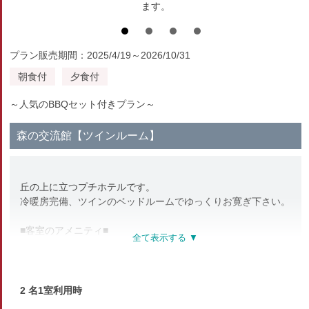
ます。
プラン販売期間：2025/4/19～2026/10/31
朝食付
夕食付
～人気のBBQセット付きプラン～
森の交流館【ツインルーム】
丘の上に立つプチホテルです。
冷暖房完備、ツインのベッドルームでゆっくりお寛ぎ下さい。
■客室のアメニティ■
バスタオル・フェイスタオル・歯ブラシ
※3名様でのご利用の際、お1人様はソファーベッドのご利用
になります。
2 名1室利用時
※客室の洗面台は水のみです。お湯は出ません。