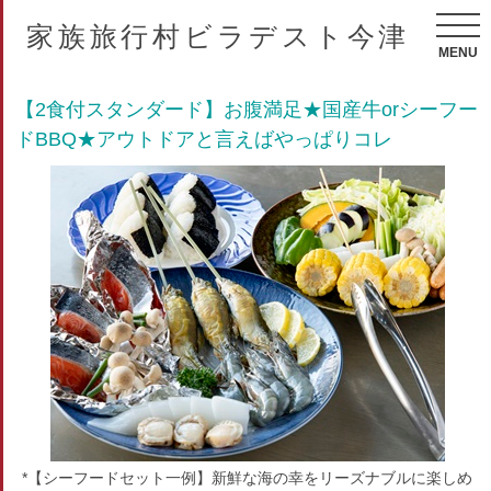
家族旅行村ビラデスト今津
MENU
【2食付スタンダード】お腹満足★国産牛orシーフー
ドBBQ★アウトドアと言えばやっぱりコレ
*【シーフードセット一例】新鮮な海の幸をリーズナブルに楽しめ