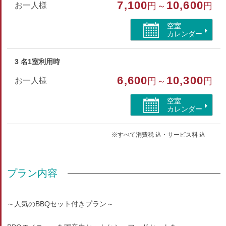
7,100
10,600
お一人様
円～
円
部屋種別
空室
カレンダー
洋室（ツイン）
3 名1室利用時
6,600
10,300
お一人様
円～
円
空室
カレンダー
※すべて消費税 込・サービス料 込
プラン内容
～人気のBBQセット付きプラン～