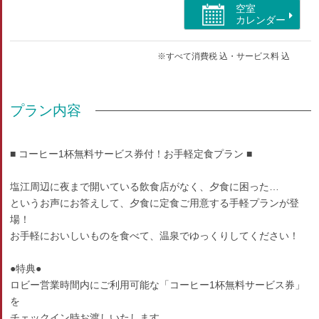
空室
ハンドタオル/バスタオル/浴衣
カレンダー
歯ブラシ/リンスインシャンプー/石鹸/ドライヤー
シャワーキャップ/剃刀/お茶セット/ポット/冷蔵庫
※すべて消費税 込・サービス料 込
部屋種別
プラン内容
和室
部屋特徴
■ コーヒー1杯無料サービス券付！お手軽定食プラン ■
トイレ/インターネットができる部屋/洗浄機付トイレ/ユ
ニットバス
塩江周辺に夜まで開いている飲食店がなく、夕食に困った…
というお声にお答えして、夕食に定食ご用意する手軽プランが登
場！
お手軽においしいものを食べて、温泉でゆっくりしてください！
●特典●
ロビー営業時間内にご利用可能な「コーヒー1杯無料サービス券」
を
チェックイン時お渡しいたします。