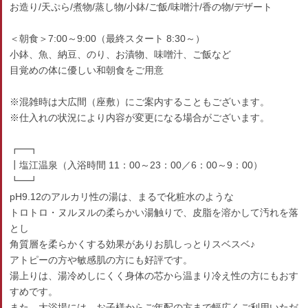
お造り/天ぷら/煮物/蒸し物/小鉢/ご飯/味噌汁/香の物/デザート
＜朝食＞7:00～9:00（最終スタート 8:30～）
小鉢、魚、納豆、のり、お漬物、味噌汁、ご飯など
目覚めの体に優しい和朝食をご用意
※混雑時は大広間（座敷）にご案内することもございます。
※仕入れの状況により内容が変更になる場合がございます。
┏━┓
┃塩江温泉（入浴時間 11：00～23：00／6：00～9：00）
┗━┛
pH9.12のアルカリ性の湯は、まるで化粧水のような
トロトロ・ヌルヌルの柔らかい湯触りで、皮脂を溶かして汚れを落
とし
角質層を柔らかくする効果がありお肌しっとりスベスベ♪
アトピーの方や敏感肌の方にも好評です。
湯上りは、湯冷めしにくく身体の芯から温まり冷え性の方にもおす
すめです。
また、大浴場には、お子様からご年配の方まで幅広くご利用いただ