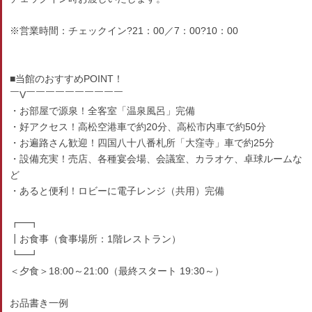
※営業時間：チェックイン?21：00／7：00?10：00
■当館のおすすめPOINT！
￣V￣￣￣￣￣￣￣￣￣￣
・お部屋で源泉！全客室「温泉風呂」完備
・好アクセス！高松空港車で約20分、高松市内車で約50分
・お遍路さん歓迎！四国八十八番札所「大窪寺」車で約25分
・設備充実！売店、各種宴会場、会議室、カラオケ、卓球ルームな
ど
・あると便利！ロビーに電子レンジ（共用）完備
┏━┓
┃お食事（食事場所：1階レストラン）
┗━┛
＜夕食＞18:00～21:00（最終スタート 19:30～）
お品書き一例