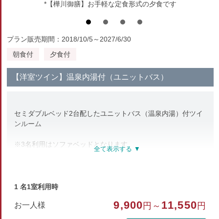
*【樺川御膳】お手軽な定食形式の夕食です
プラン販売期間：2018/10/5～2027/6/30
朝食付
夕食付
【洋室ツイン】温泉内湯付（ユニットバス）
セミダブルベッド2台配したユニットバス（温泉内湯）付ツイ
ンルーム
※3名利用はソファベッドとなります
※喫煙室ご希望の場合は事前にご連絡ください
■設備■
洗浄機能付トイレ／Wi-Fi利用可／ダイキン製空気清浄機（空
1 名1室利用時
気除菌・花粉除去タイプ）
9,900
11,550
お一人様
円～
円
■アメニティ■