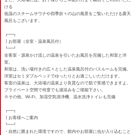
ける
低温のスチームサウナや四季折々の山の風景をご覧いただける露天
風呂もございます。
┏━┓
┃お部屋（全室・温泉風呂付）
┗━┛
全客室・源泉かけ流しの温泉を引いたお風呂を完備した和室と洋
室。
和室は、洗い場付きの広々とした温泉風呂付のバスルームを完備。
洋室はセミダブルベッドでゆったりとお過ごしいただけます。
客室の温泉は、大浴場の温泉より良質なので肌で実感できますよ。
プライベート空間で何度でも湯浴みをご堪能下さい。
※その他、Wi-Fi、加湿空気清浄機、温水洗浄トイレも完備
┏━┓
┃お客様へご案内
┗━┛
・自然に囲まれた環境ですので、館内やお部屋に虫が入り込むこと