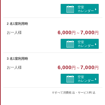
和室
空室
部屋特徴
カレンダー
禁煙/インターネットができる部屋
2 名1室利用時
6,000
7,000
お一人様
円～
円
空室
カレンダー
3 名1室利用時
6,000
7,000
お一人様
円～
円
空室
カレンダー
※すべて消費税 込・サービス料 込