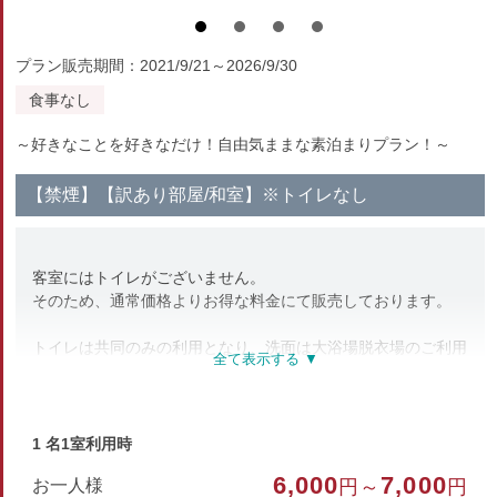
プラン販売期間：2021/9/21～2026/9/30
食事なし
～好きなことを好きなだけ！自由気ままな素泊まりプラン！～
【禁煙】【訳あり部屋/和室】※トイレなし
客室にはトイレがございません。
そのため、通常価格よりお得な料金にて販売しております。
トイレは共同のみの利用となり、洗面は大浴場脱衣場のご利用
となります。
その旨をご了承の上、ご予約くださいませ。
1 名1室利用時
部屋種別
6,000
7,000
お一人様
円～
円