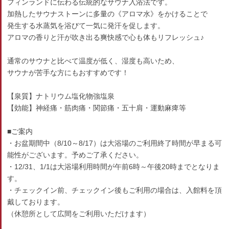
フィンランドに伝わる伝統的なサウナ入浴法です。
加熱したサウナストーンに多量の《アロマ水》をかけることで
発生する水蒸気を浴びて一気に発汗を促します。
アロマの香りと汗が吹き出る爽快感で心も体もリフレッシュ♪
通常のサウナと比べて温度が低く、湿度も高いため、
サウナが苦手な方にもおすすめです！
【泉質】ナトリウム塩化物強塩泉
【効能】神経痛・筋肉痛・関節痛・五十肩・運動麻痺等
■ご案内
・お盆期間中（8/10～8/17）は大浴場のご利用終了時間が早まる可
能性がございます。予めご了承ください。
・12/31、1/1は大浴場利用時間が午前6時～午後20時までとなりま
す。
・チェックイン前、チェックイン後もご利用の場合は、入館料を頂
戴しております。
（休憩所として広間をご利用いただけます）