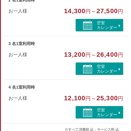
2 名1室利用時
部屋特徴
14,300
27,500
お一人様
円～
円
バス/トイレ/禁煙/洗浄機付トイレ
空室
カレンダー
3 名1室利用時
13,200
26,400
お一人様
円～
円
空室
カレンダー
4 名1室利用時
12,100
25,300
お一人様
円～
円
空室
カレンダー
※すべて消費税 込・サービス料 込