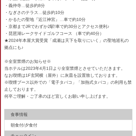
・義仲寺…徒歩約8分
・なぎさのテラス…徒歩約10分
・かるたの聖地『近江神宮』…車で約10分
・京都までJRでわずか2駅!車で約30分とアクセス便利♪
・琵琶湖レークサイドゴルフコース （車で約40分）
★2024年本屋大賞受賞「成瀬は天下を取りにいく」の聖地巡礼の
拠点にも♪
※全室禁煙のお知らせ※
当ホテルは2023年4月1日より全室禁煙とさせていただきます。
なお喫煙は1F玄関横（屋外）に灰皿を設置致しております。
※喫煙ブース以外での「電子タバコ」「加熱式タバコ」の利用も禁
止しております。
何卒ご理解・ご了承のほど宜しくお願い申し上げます。
食事情報
朝食付/夕食付
チェックイン