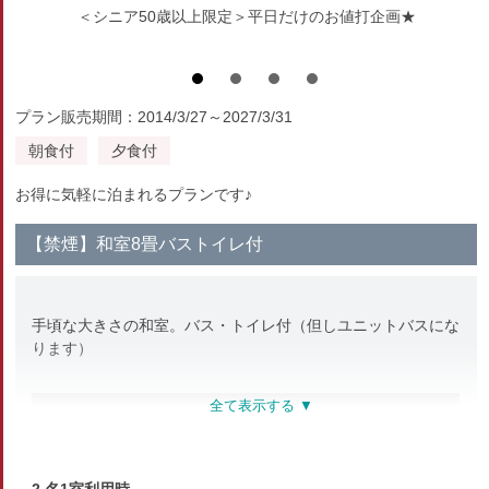
＜シニア50歳以上限定＞平日だけのお値打企画★
プラン販売期間：2014/3/27～2027/3/31
朝食付
夕食付
お得に気軽に泊まれるプランです♪
【禁煙】和室8畳バストイレ付
手頃な大きさの和室。バス・トイレ付（但しユニットバスにな
ります）
部屋種別
和室