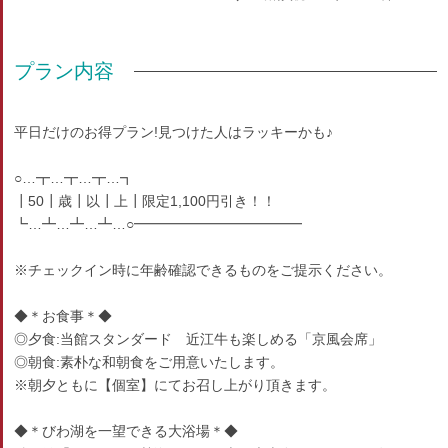
プラン内容
平日だけのお得プラン!見つけた人はラッキーかも♪
○…┳…┳…┳…┓
┃50┃歳┃以┃上┃限定1,100円引き！！
┗…┻…┻…┻…○━━━━━━━━━━━━
※チェックイン時に年齢確認できるものをご提示ください。
◆＊お食事＊◆
◎夕食:当館スタンダード 近江牛も楽しめる「京風会席」
◎朝食:素朴な和朝食をご用意いたします。
※朝夕ともに【個室】にてお召し上がり頂きます。
◆＊びわ湖を一望できる大浴場＊◆