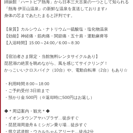
姉妹館「ハートピア熱海」から日本三大古泉の一つとして知られる
『熱海 伊豆山温泉』の新鮮な温泉を直送しております♪
身体の芯まであたたまると評判です。
【泉質】カルシウム・ナトリウム一硫酸塩・塩化物温泉
【効能】神経痛・筋肉痛・関節痛・五十肩・運動麻痺等
【入浴時間】15:00～24:00／6:00～8:30
【宿泊者さま限定・当館無料レンタサイクルあり】
琵琶湖の絶景を眺めながら、風を感じてサイクリング！
かっこいいクロスバイク（10台）や、電動自転車（2台）もあり☆
・利用時間:8:00～18:00
・ご予約受付:3日前まで
・預かり金:500円（※返却時に500円はお返し）
◆＊周辺案内・観光＊◆
・イオンタウンアヤハプラザ…徒歩すぐ
・琵琶湖周遊舟＆ミシガン乗り場…徒歩すぐ
・県立武道館・ウカルちゃんアリーナ…徒歩2分