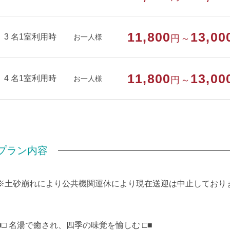
11,800
13,00
3 名1室利用時
お一人様
円～
11,800
13,00
4 名1室利用時
お一人様
円～
プラン内容
※土砂崩れにより公共機関運休により現在送迎は中止しており
■□ 名湯で癒され、四季の味覚を愉しむ □■