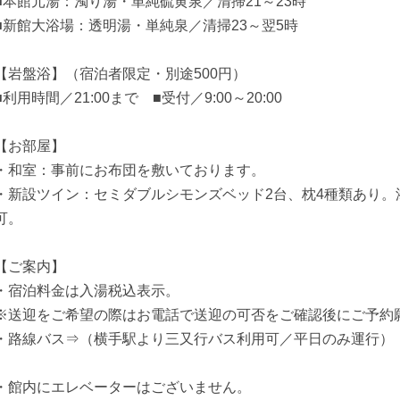
■本館元湯：濁り湯・単純硫黄泉／清掃21～23時
■新館大浴場：透明湯・単純泉／清掃23～翌5時
【岩盤浴】（宿泊者限定・別途500円）
■利用時間／21:00まで ■受付／9:00～20:00
【お部屋】
・和室：事前にお布団を敷いております。
・新設ツイン：セミダブルシモンズベッド2台、枕4種類あり。
可。
【ご案内】
・宿泊料金は入湯税込表示。
※送迎をご希望の際はお電話で送迎の可否をご確認後にご予約
・路線バス⇒（横手駅より三又行バス利用可／平日のみ運行）
・館内にエレベーターはございません。