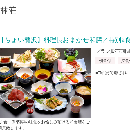
共林荘
【ちょい贅沢】料理長おまかせ和膳／特別2
プラン販売期間：20
朝食付
夕食
■□名湯で癒され
*夕食一例/四季の味覚をお愉しみ頂ける和食膳をご
用意致します。