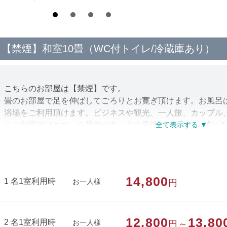
【禁煙】和室10畳（WC付トイレ/冷蔵庫あり）
こちらのお部屋は【禁煙】です。
畳のお部屋で足を伸ばしてごろりとお寛ぎ頂けます。お風呂
浴場をご利用頂けます。ビジネスや観光、一人旅、カップル
にご利用頂けます。※荷物が多い方や男性4名だと狭く感じ
加でご予約くださいませ。
部屋種別
和室
14,800
1 名1室利用時
お一人様
円
部屋特徴
禁煙/洗浄機付トイレ
12,800
13,80
2 名1室利用時
お一人様
円～