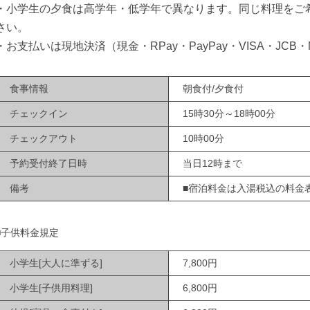
・小学生の夕食は高学年・低学年で異なります。同じ料理をご
さい。
・お支払いは現地決済（現金・RPay・PayPay・VISA・JCB・M
食事情報
朝食付/夕食付
チェックイン
15時30分～18時00分
チェックアウト
10時00分
予約受付終了日時
当日12時まで
備考
■宿泊料金は入湯税込の料金
■子供料金規定
小学生[大人に準ずる]
7,800円
小学生[子供用料理]
6,800円