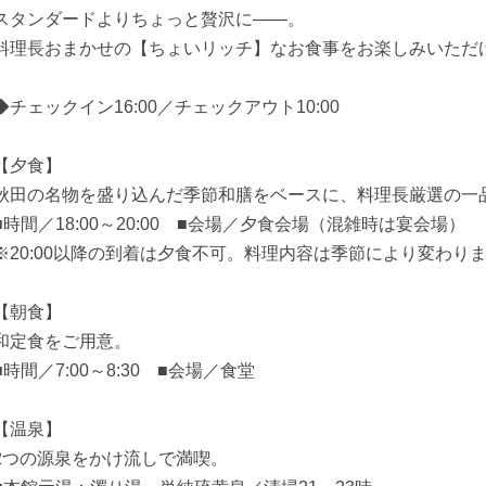
スタンダードよりちょっと贅沢に――。
料理長おまかせの【ちょいリッチ】なお食事をお楽しみいただ
◆チェックイン16:00／チェックアウト10:00
【夕食】
秋田の名物を盛り込んだ季節和膳をベースに、料理長厳選の一
■時間／18:00～20:00 ■会場／夕食会場（混雑時は宴会場）
※20:00以降の到着は夕食不可。料理内容は季節により変わり
【朝食】
和定食をご用意。
■時間／7:00～8:30 ■会場／食堂
【温泉】
2つの源泉をかけ流しで満喫。