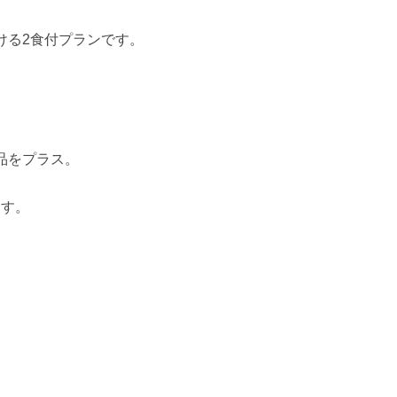
ける2食付プランです。
品をプラス。
ます。