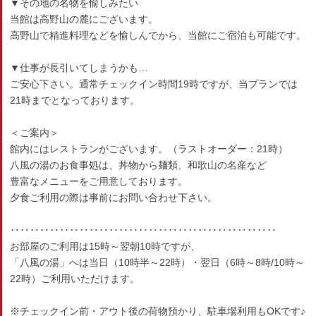
▼その地の名物を愉しみたい
当館は高野山の麓にございます。
高野山で精進料理などを愉しんでから、当館にご宿泊も可能です。
▼仕事が長引いてしまうかも…
ご安心下さい。通常チェックイン時間19時ですが、当プランでは
21時までとなっております。
＜ご案内＞
館内にはレストランがございます。（ラストオーダー：21時）
八風の湯のお食事処は、丼物から麺類、和歌山の名産など
豊富なメニューをご用意しております。
夕食ご利用の際は事前にお問い合わせ下さい。
‥‥‥‥‥‥‥‥‥‥‥‥‥‥‥‥‥‥‥‥‥‥‥‥‥‥‥
お部屋のご利用は15時～翌朝10時ですが、
「八風の湯」へは当日（10時半～22時）・翌日（6時～8時/10時～
22時）ご利用いただけます。
※チェックイン前・アウト後の荷物預かり、駐車場利用もOKです♪