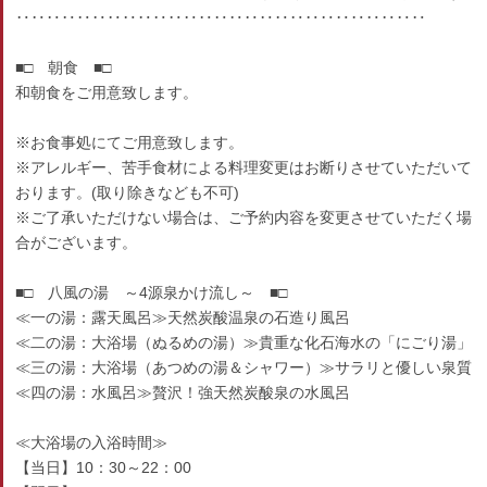
‥‥‥‥‥‥‥‥‥‥‥‥‥‥‥‥‥‥‥‥‥‥‥‥‥‥‥
■□ 朝食 ■□
和朝食をご用意致します。
※お食事処にてご用意致します。
※アレルギー、苦手食材による料理変更はお断りさせていただいて
おります。(取り除きなども不可)
※ご了承いただけない場合は、ご予約内容を変更させていただく場
合がございます。
■□ 八風の湯 ～4源泉かけ流し～ ■□
≪一の湯：露天風呂≫天然炭酸温泉の石造り風呂
≪二の湯：大浴場（ぬるめの湯）≫貴重な化石海水の「にごり湯」
≪三の湯：大浴場（あつめの湯＆シャワー）≫サラリと優しい泉質
≪四の湯：水風呂≫贅沢！強天然炭酸泉の水風呂
≪大浴場の入浴時間≫
【当日】10：30～22：00