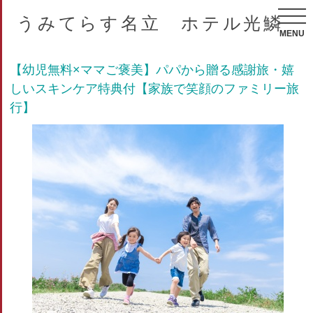
うみてらす名立 ホテル光鱗
MENU
【幼児無料×ママご褒美】パパから贈る感謝旅・嬉
しいスキンケア特典付【家族で笑顔のファミリー旅
行】