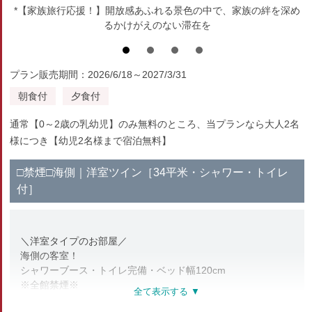
*【家族旅行応援！】開放感あふれる景色の中で、家族の絆を深め
るかけがえのない滞在を
プラン販売期間：2026/6/18～2027/3/31
朝食付
夕食付
通常【0～2歳の乳幼児】のみ無料のところ、当プランなら大人2名
様につき【幼児2名様まで宿泊無料】
□禁煙□海側｜洋室ツイン［34平米・シャワー・トイレ
付］
＼洋室タイプのお部屋／
海側の客室！
シャワーブース・トイレ完備・ベッド幅120cm
※全館禁煙※
喫煙所は1階にございます