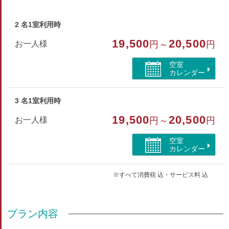
【部屋設備・アメニティ】
テレビ・冷蔵庫・洗浄機能付トイレ
2 名1室利用時
ハンドタオル・バスタオル・歯ブラシ・シャンプー・リンス
19,500
20,500
お一人様
円～
円
ボディソープ・ヒゲソリ・ブラシ・浴衣
空室
※シャワーブースではなくユニットバス（浴槽あり）となる場
カレンダー
合がございます
3 名1室利用時
部屋種別
19,500
20,500
お一人様
円～
円
洋室（ツイン）
空室
部屋特徴
カレンダー
トイレ/禁煙/インターネットができる部屋/洗浄機付トイ
レ/シャワーのみ/シャワーブース/海が見える
※すべて消費税 込・サービス料 込
プラン内容