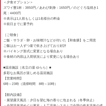
＜夕食オプション＞
ズワイ蟹1杯：3850円／あわび刺身：1650円／のどぐろ塩焼き1
尾：4400円
※表示は1人前もしくは1名様分の料金
※前日までに要予約
［ご朝食］
ご飯・サラダ・卵・お味噌汁などが付いた【和食膳】をご用意
ご飯はお一人ずつ釜で炊き上げており好評
※バイキング形式に変更となる場合あり
※食材の内容は入荷状況により変更になる場合あり
■温浴施設［名立の湯 ゆらら］■
多彩なお風呂が楽しめる温浴施設
【営業時間】
6時～23時（清掃時間 8時～10時）
【館内設備】
・展望露天風呂：夕日を望む海の香りに包まれる（冬季休止）
・全国温泉湯めぐり風呂：人工温泉システムで全国の有名温泉の成