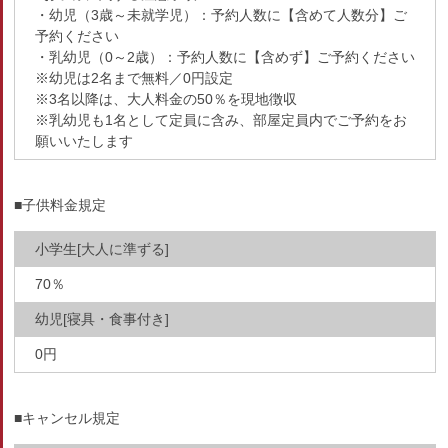
・幼児（3歳～未就学児）：予約人数に【含めて人数分】ご
予約ください
・乳幼児（0～2歳）：予約人数に【含めず】ご予約ください
※幼児は2名まで無料／0円設定
※3名以降は、大人料金の50％を現地徴収
※乳幼児も1名として定員に含み、部屋定員内でご予約をお
願いいたします
■子供料金規定
小学生[大人に準ずる]
70％
幼児[寝具・食事付き]
0円
■キャンセル規定