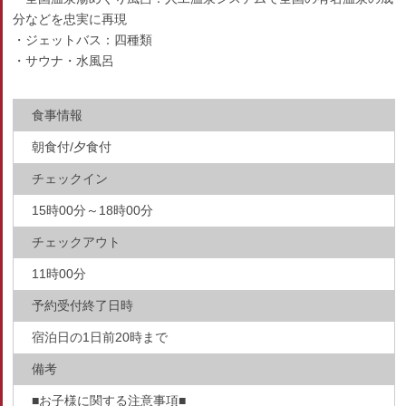
分などを忠実に再現
・ジェットバス：四種類
・サウナ・水風呂
食事情報
朝食付/夕食付
チェックイン
15時00分～18時00分
チェックアウト
11時00分
予約受付終了日時
宿泊日の1日前20時まで
備考
■お子様に関する注意事項■