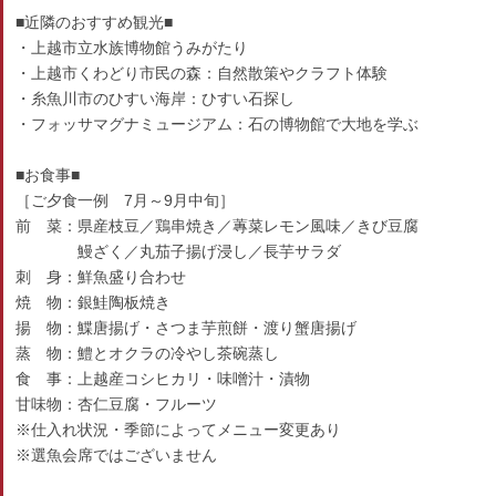
■近隣のおすすめ観光■
・上越市立水族博物館うみがたり
・上越市くわどり市民の森：自然散策やクラフト体験
・糸魚川市のひすい海岸：ひすい石探し
・フォッサマグナミュージアム：石の博物館で大地を学ぶ
■お食事■
［ご夕食一例 7月～9月中旬］
前 菜：県産枝豆／鶏串焼き／蓴菜レモン風味／きび豆腐
鰻ざく／丸茄子揚げ浸し／長芋サラダ
刺 身：鮮魚盛り合わせ
焼 物：銀鮭陶板焼き
揚 物：鰈唐揚げ・さつま芋煎餅・渡り蟹唐揚げ
蒸 物：鱧とオクラの冷やし茶碗蒸し
食 事：上越産コシヒカリ・味噌汁・漬物
甘味物：杏仁豆腐・フルーツ
※仕入れ状況・季節によってメニュー変更あり
※選魚会席ではございません