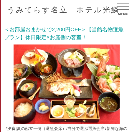
うみてらす名立 ホテル光鱗
MENU
＜お部屋おまかせで2,200円OFF＞【当館名物選魚
プラン】休日限定×お庭側の客室！
*夕食|夏の献立一例（選魚会席）/自分で選ぶ選魚会席♪新鮮な海の