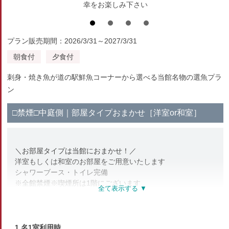
幸をお楽しみ下さい
プラン販売期間：2026/3/31～2027/3/31
朝食付
夕食付
刺身・焼き魚が道の駅鮮魚コーナーから選べる当館名物の選魚プラ
ン
□禁煙□中庭側｜部屋タイプおまかせ［洋室or和室］
＼お部屋タイプは当館におまかせ！／
洋室もしくは和室のお部屋をご用意いたします
シャワーブース・トイレ完備
※全館禁煙※喫煙所は1階にございます
※眺望※海が見えるお部屋ではございません
【部屋設備・アメニティ】
テレビ・冷蔵庫・洗浄機能付トイレ
1 名1室利用時