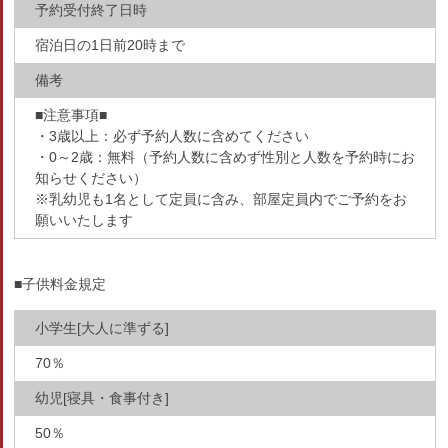
予約受付終了日時
宿泊日の1日前20時まで
備考
■注意事項■
・3歳以上：必ず予約人数に含めてください
・0～2歳：無料（予約人数に含めず性別と人数を予約時にお
知らせください）
※乳幼児も1名として定員に含み、部屋定員内でご予約をお
願いいたします
■子供料金規定
小学生[大人に準ずる]
70％
幼児[寝具・食事付き]
50％