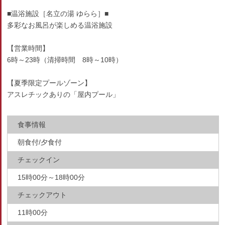
■温浴施設［名立の湯 ゆらら］■
多彩なお風呂が楽しめる温浴施設
【営業時間】
6時～23時（清掃時間 8時～10時）
【夏季限定プールゾーン】
アスレチックありの「屋内プール」
食事情報
朝食付/夕食付
チェックイン
15時00分～18時00分
チェックアウト
11時00分