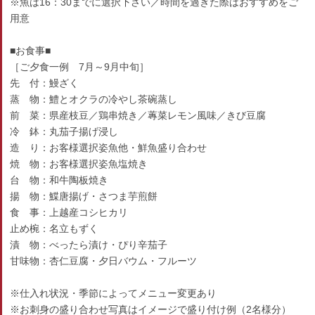
※魚は16：30までに選択下さい／時間を過ぎた際はおすすめをご
用意
■お食事■
［ご夕食一例 7月～9月中旬］
先 付：鰻ざく
蒸 物：鱧とオクラの冷やし茶碗蒸し
前 菜：県産枝豆／鶏串焼き／蓴菜レモン風味／きび豆腐
冷 鉢：丸茄子揚げ浸し
造 り：お客様選択姿魚他・鮮魚盛り合わせ
焼 物：お客様選択姿魚塩焼き
台 物：和牛陶板焼き
揚 物：鰈唐揚げ・さつま芋煎餅
食 事：上越産コシヒカリ
止め椀：名立もずく
漬 物：べったら漬け・ぴり辛茄子
甘味物：杏仁豆腐・夕日バウム・フルーツ
※仕入れ状況・季節によってメニュー変更あり
※お刺身の盛り合わせ写真はイメージで盛り付け例（2名様分）