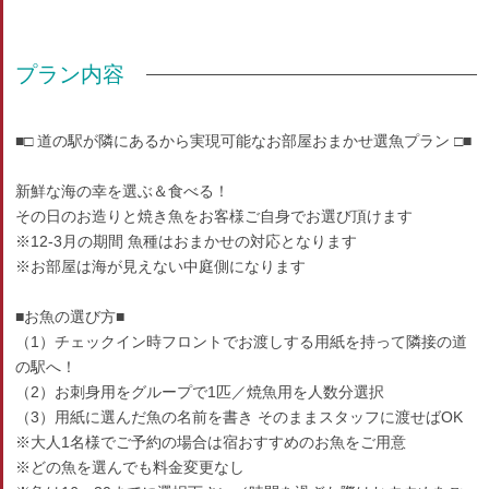
プラン内容
■□ 道の駅が隣にあるから実現可能なお部屋おまかせ選魚プラン □■
新鮮な海の幸を選ぶ＆食べる！
その日のお造りと焼き魚をお客様ご自身でお選び頂けます
※12-3月の期間 魚種はおまかせの対応となります
※お部屋は海が見えない中庭側になります
■お魚の選び方■
（1）チェックイン時フロントでお渡しする用紙を持って隣接の道
の駅へ！
（2）お刺身用をグループで1匹／焼魚用を人数分選択
（3）用紙に選んだ魚の名前を書き そのままスタッフに渡せばOK
※大人1名様でご予約の場合は宿おすすめのお魚をご用意
※どの魚を選んでも料金変更なし