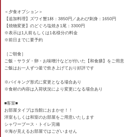
＜夕食オプション＞
【追加料理】ズワイ蟹1杯：3850円／あわび刺身：1650円
【焼物変更】のどぐろ塩焼き1尾：3300円
※表示は1人前もしくは1名様分の料金
※前日までに要予約
［ご朝食］
ご飯・サラダ・卵・お味噌汁などが付いた【和食膳】をご用意
ご飯はお一人ずつ釜で炊き上げており好評です
※バイキング形式に変更となる場合あり
※食材の内容は入荷状況により変更になる場合あり
■客室■
お部屋タイプは当館におまかせ！！
洋室もしくは和室のお部屋をご用意いたします
シャワーブース・トイレ完備
※海が見えるお部屋ではございません