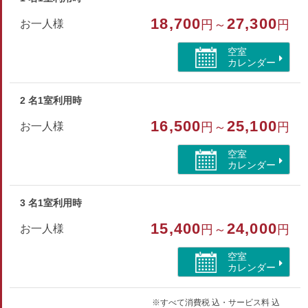
ハンドタオル・バスタオル・歯ブラシ・シャンプー・リンス
18,700
27,300
お一人様
円～
円
ボディソープ・ヒゲソリ・ブラシ・浴衣
空室
カレンダー
部屋種別
その他
2 名1室利用時
部屋特徴
16,500
25,100
お一人様
円～
円
バス/トイレ/禁煙/インターネットができる部屋/シャワ
空室
ーブース
カレンダー
3 名1室利用時
15,400
24,000
お一人様
円～
円
空室
カレンダー
※すべて消費税 込・サービス料 込