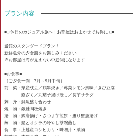
プラン内容
■□ 休日のカジュアル旅へ！お部屋はおまかせでお得に □■
当館のスタンダードプラン！
新鮮魚介の夕食膳をお楽しみください
※お部屋は海が見えない中庭側になります
■お食事■
［ご夕食一例 7月～9月中旬］
前 菜：県産枝豆／鶏串焼き／蓴菜レモン風味／きび豆腐
鰻ざく／丸茄子揚げ浸し／長芋サラダ
刺 身：鮮魚盛り合わせ
焼 物：銀鮭陶板焼き
揚 物：鰈唐揚げ・さつま芋煎餅・渡り蟹唐揚げ
蒸 物：鱧とオクラの冷やし茶碗蒸し
食 事：上越産コシヒカリ・味噌汁・漬物