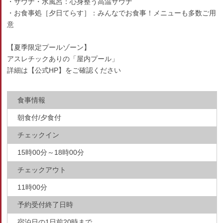
・サウナ・水風呂：心身整う高温サウナ
・お食事処［夕日てらす］：みんなでお食事！メニューも多数ご用
意
【夏季限定プールゾーン】
アスレチックありの「屋内プール」
詳細は【公式HP】をご確認ください
食事情報
朝食付/夕食付
チェックイン
15時00分～18時00分
チェックアウト
11時00分
予約受付終了日時
宿泊日の1日前20時まで