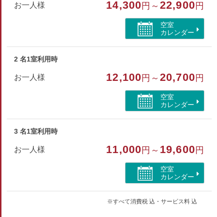
14,300
22,900
お一人様
円～
円
ボディソープ・ヒゲソリ・ブラシ・浴衣
空室
カレンダー
部屋種別
その他
2 名1室利用時
部屋特徴
12,100
20,700
お一人様
円～
円
バス/トイレ/禁煙/インターネットができる部屋/シャワ
空室
ーブース
カレンダー
3 名1室利用時
11,000
19,600
お一人様
円～
円
空室
カレンダー
※すべて消費税 込・サービス料 込