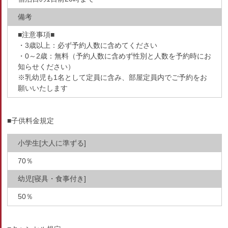
備考
■注意事項■
・3歳以上：必ず予約人数に含めてください
・0～2歳：無料（予約人数に含めず性別と人数を予約時にお
知らせください）
※乳幼児も1名として定員に含み、部屋定員内でご予約をお
願いいたします
■子供料金規定
小学生[大人に準ずる]
70％
幼児[寝具・食事付き]
50％