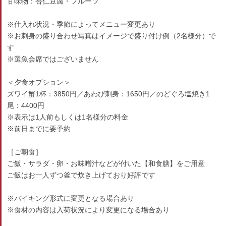
甘味物：杏仁豆腐・フルーツ
※仕入れ状況・季節によってメニュー変更あり
※お刺身の盛り合わせ写真はイメージで盛り付け例（2名様分）で
す
※選魚会席ではございません
＜夕食オプション＞
ズワイ蟹1杯：3850円／あわび刺身：1650円／のどぐろ塩焼き1
尾：4400円
※表示は1人前もしくは1名様分の料金
※前日までに要予約
［ご朝食］
ご飯・サラダ・卵・お味噌汁などが付いた【和食膳】をご用意
ご飯はお一人ずつ釜で炊き上げており好評です
※バイキング形式に変更となる場合あり
※食材の内容は入荷状況により変更になる場合あり