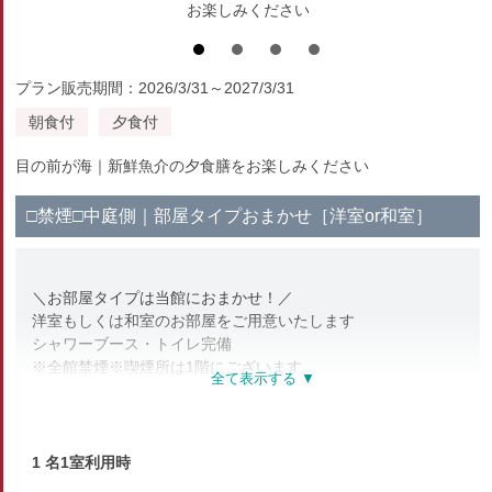
お楽しみください
プラン販売期間：2026/3/31～2027/3/31
朝食付
夕食付
目の前が海｜新鮮魚介の夕食膳をお楽しみください
□禁煙□中庭側｜部屋タイプおまかせ［洋室or和室］
＼お部屋タイプは当館におまかせ！／
洋室もしくは和室のお部屋をご用意いたします
シャワーブース・トイレ完備
※全館禁煙※喫煙所は1階にございます
※眺望※海が見えるお部屋ではございません
【部屋設備・アメニティ】
テレビ・冷蔵庫・洗浄機能付トイレ
1 名1室利用時
ハンドタオル・バスタオル・歯ブラシ・シャンプー・リンス