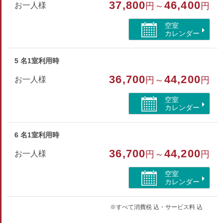
37,800
46,400
お一人様
円～
円
ハンドタオル・バスタオル・歯ブラシ・シャンプー・リンス
ボディソープ・ヒゲソリ・ブラシ・浴衣
空室
カレンダー
部屋種別
5 名1室利用時
特別室・スイート
36,700
44,200
お一人様
円～
円
部屋特徴
空室
トイレ/禁煙/インターネットができる部屋/洗浄機付トイ
カレンダー
レ/シャワーブース/海が見える
6 名1室利用時
36,700
44,200
お一人様
円～
円
空室
カレンダー
※すべて消費税 込・サービス料 込