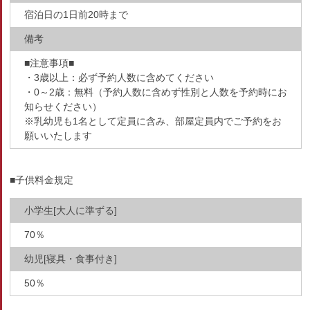
宿泊日の1日前20時まで
備考
■注意事項■
・3歳以上：必ず予約人数に含めてください
・0～2歳：無料（予約人数に含めず性別と人数を予約時にお
知らせください）
※乳幼児も1名として定員に含み、部屋定員内でご予約をお
願いいたします
■子供料金規定
小学生[大人に準ずる]
70％
幼児[寝具・食事付き]
50％