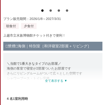
プラン販売期間：2026/1/8～2027/3/31
朝食付
夕食付
上越市立水族博物館チケット付きで便利！
□禁煙□海側｜特別室［和洋寝室2部屋＋リビング］
＼当館で1番大きなタイプのお部屋／
海側の客室で寝室が2部屋ついたお部屋です
さらにリビングルームがついて広々とした空間です
シャワーブース・トイレ完備
※全館禁煙※
喫煙所は1階にございます
【部屋設備・アメニティ】
4 名1室利用時
テレビ・冷蔵庫・洗浄機能付トイレ