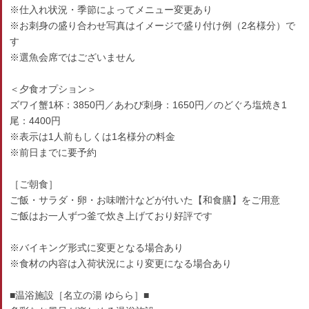
※仕入れ状況・季節によってメニュー変更あり
※お刺身の盛り合わせ写真はイメージで盛り付け例（2名様分）で
す
※選魚会席ではございません
＜夕食オプション＞
ズワイ蟹1杯：3850円／あわび刺身：1650円／のどぐろ塩焼き1
尾：4400円
※表示は1人前もしくは1名様分の料金
※前日までに要予約
［ご朝食］
ご飯・サラダ・卵・お味噌汁などが付いた【和食膳】をご用意
ご飯はお一人ずつ釜で炊き上げており好評です
※バイキング形式に変更となる場合あり
※食材の内容は入荷状況により変更になる場合あり
■温浴施設［名立の湯 ゆらら］■