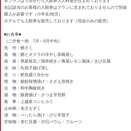
本プランはうみがたり入館券大人料金が含まれております
右記該当のお客様の入館券はプランに含まれておりませんので別途
購入が必要です（小学生/幼児）
ホテルでも入館券を販売しております（現金のみの販売）
■お食事■
［ご夕食一例 7月～9月中旬］
先 付：鰻ざく
蒸 物：鱧とオクラの冷やし茶碗蒸し
前 菜：県産枝豆／鶏串焼き／蓴菜レモン風味／きび豆腐
冷 鉢：丸茄子揚げ浸し
造 り：鮮魚盛り合わせ
焼 物：銀鮭味噌漬け・さざえ壺焼き
台 物：和牛陶板焼き
揚 物：鰈唐揚げ・さつま芋煎餅
食 事：上越産コシヒカリ
止め椀：名立もずく
漬 物：べったら漬け・ぴり辛茄子
甘味物：杏仁豆腐・夕日バウム・フルーツ