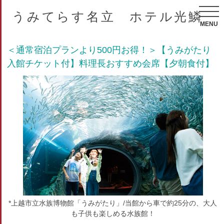
うみてらす名立 ホテル光鱗
MENU
＜通常宿泊プランより500円お得！＞【うみがたり
入館チケット付】料理長おすすめ会席【夕朝食付】
*上越市立水族博物館「うみがたり」/当館から車で約25分の、大人
も子供も楽しめる水族館！