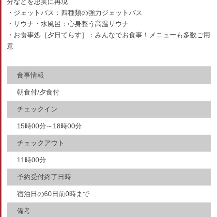
分などを忠実に再現
・ジェットバス：四種類の強力ジェットバス
・サウナ・水風呂：心身整う高温サウナ
・お食事処［夕日てらす］：みんなでお食事！メニューも多数ご用
意
食事情報
朝食付/夕食付
チェックイン
15時00分～18時00分
チェックアウト
11時00分
予約受付終了日時
宿泊日の60日前0時まで
備考