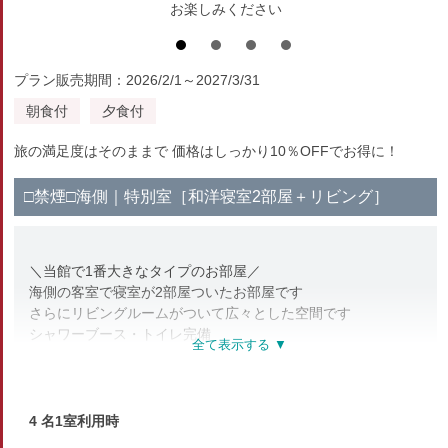
お楽しみください
プラン販売期間：2026/2/1～2027/3/31
朝食付
夕食付
旅の満足度はそのままで 価格はしっかり10％OFFでお得に！
□禁煙□海側｜特別室［和洋寝室2部屋＋リビング］
＼当館で1番大きなタイプのお部屋／
海側の客室で寝室が2部屋ついたお部屋です
さらにリビングルームがついて広々とした空間です
シャワーブース・トイレ完備
※全館禁煙※
喫煙所は1階にございます
【部屋設備・アメニティ】
4 名1室利用時
テレビ・冷蔵庫・洗浄機能付トイレ