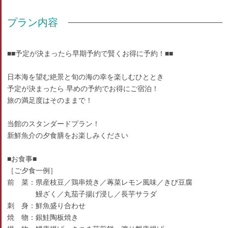
プラン内容
■■予定が決まったら早期予約で賢くお得に予約！■■
日本海を望む絶景と旬の海の幸を楽しむひととき
予定が決まったら 早めの予約でお得にご宿泊！
旅の満足度はそのままで！
当館のスタンダードプラン！
新鮮魚介の夕食膳をお楽しみください
■お食事■
［ご夕食一例］
前 菜：県産枝豆／鶏串焼き／蓴菜レモン風味／きび豆腐
鰻ざく／丸茄子揚げ浸し／長芋サラダ
刺 身：鮮魚盛り合わせ
焼 物：銀鮭陶板焼き