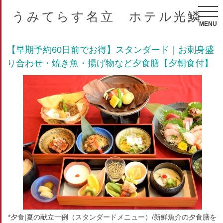
うみてらす名立 ホテル光鱗
MENU
【早期予約60日前でお得】スタンダード｜お刺身盛
り合わせ・焼き魚・揚げ物など夕食膳【夕朝食付】
*夕食|夏の献立一例（スタンダードメニュー）/新鮮魚介の夕食膳を