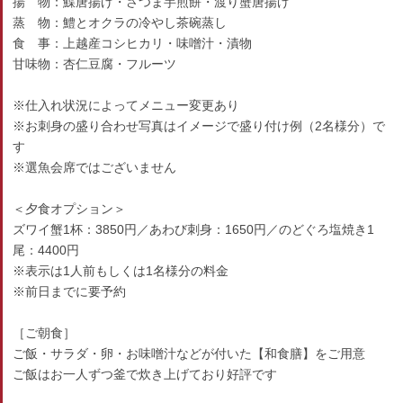
揚 物：鰈唐揚げ・さつま芋煎餅・渡り蟹唐揚げ
蒸 物：鱧とオクラの冷やし茶碗蒸し
食 事：上越産コシヒカリ・味噌汁・漬物
甘味物：杏仁豆腐・フルーツ
※仕入れ状況によってメニュー変更あり
※お刺身の盛り合わせ写真はイメージで盛り付け例（2名様分）で
す
※選魚会席ではございません
＜夕食オプション＞
ズワイ蟹1杯：3850円／あわび刺身：1650円／のどぐろ塩焼き1
尾：4400円
※表示は1人前もしくは1名様分の料金
※前日までに要予約
［ご朝食］
ご飯・サラダ・卵・お味噌汁などが付いた【和食膳】をご用意
ご飯はお一人ずつ釜で炊き上げており好評です