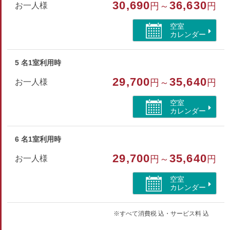
30,690
36,630
お一人様
円～
円
ハンドタオル・バスタオル・歯ブラシ・シャンプー・リンス
ボディソープ・ヒゲソリ・ブラシ・浴衣
空室
カレンダー
部屋種別
5 名1室利用時
特別室・スイート
29,700
35,640
お一人様
円～
円
部屋特徴
空室
トイレ/禁煙/インターネットができる部屋/洗浄機付トイ
カレンダー
レ/シャワーブース/海が見える
6 名1室利用時
29,700
35,640
お一人様
円～
円
空室
カレンダー
※すべて消費税 込・サービス料 込