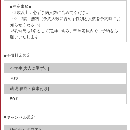
■注意事項■
・3歳以上：必ず予約人数に含めてください
・0～2歳：無料（予約人数に含めず性別と人数を予約時にお
知らせください）
※乳幼児も1名として定員に含み、部屋定員内でご予約をお
願いいたします
■子供料金規定
小学生[大人に準ずる]
70％
幼児[寝具・食事付き]
50％
■キャンセル規定