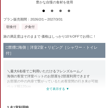
豊かな自慢の食材を使用
プラン販売期間：2026/2/1～2027/3/31
朝食付
夕食付
旅の満足度はそのままで 価格はしっかり10％OFFでお得に！
□禁煙□海側｜洋室2室＋リビング［シャワー・トイレ
付］
＼最大6名様でご利用いただけるフレンズルーム／
海側の客室で洋室ベットのお部屋を2部屋利用できます
お部屋の中の内扉で繋がっているため客室間の行き来が可能
ベッド幅120cm
※全館禁煙※
喫煙所は1階にございます
※内扉の開閉はできますが 施錠はできません※
3 名1室利用時