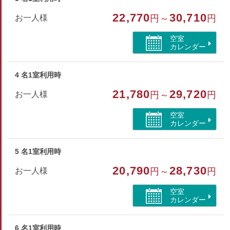
【部屋設備・アメニティ】
22,770
30,710
お一人様
円～
円
テレビ・冷蔵庫・洗浄機能付トイレ
ハンドタオル・バスタオル・歯ブラシ・シャンプー・リンス
空室
ボディソープ・ヒゲソリ・ブラシ・浴衣
カレンダー
部屋種別
4 名1室利用時
洋室（フォース）
21,780
29,720
お一人様
円～
円
部屋特徴
空室
カレンダー
トイレ/禁煙/インターネットができる部屋/洗浄機付トイ
レ/シャワーブース/海が見える
5 名1室利用時
20,790
28,730
お一人様
円～
円
空室
カレンダー
6 名1室利用時