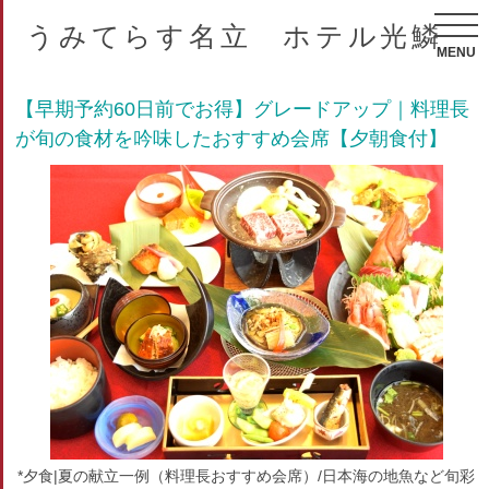
うみてらす名立 ホテル光鱗
MENU
【早期予約60日前でお得】グレードアップ｜料理長
が旬の食材を吟味したおすすめ会席【夕朝食付】
*夕食|夏の献立一例（料理長おすすめ会席）/日本海の地魚など旬彩