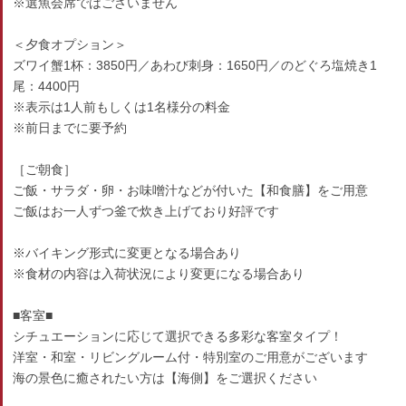
※選魚会席ではございません
＜夕食オプション＞
ズワイ蟹1杯：3850円／あわび刺身：1650円／のどぐろ塩焼き1
尾：4400円
※表示は1人前もしくは1名様分の料金
※前日までに要予約
［ご朝食］
ご飯・サラダ・卵・お味噌汁などが付いた【和食膳】をご用意
ご飯はお一人ずつ釜で炊き上げており好評です
※バイキング形式に変更となる場合あり
※食材の内容は入荷状況により変更になる場合あり
■客室■
シチュエーションに応じて選択できる多彩な客室タイプ！
洋室・和室・リビングルーム付・特別室のご用意がございます
海の景色に癒されたい方は【海側】をご選択ください