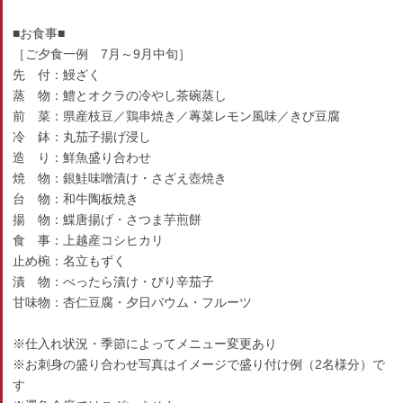
■お食事■
［ご夕食一例 7月～9月中旬］
先 付：鰻ざく
蒸 物：鱧とオクラの冷やし茶碗蒸し
前 菜：県産枝豆／鶏串焼き／蓴菜レモン風味／きび豆腐
冷 鉢：丸茄子揚げ浸し
造 り：鮮魚盛り合わせ
焼 物：銀鮭味噌漬け・さざえ壺焼き
台 物：和牛陶板焼き
揚 物：鰈唐揚げ・さつま芋煎餅
食 事：上越産コシヒカリ
止め椀：名立もずく
漬 物：べったら漬け・ぴり辛茄子
甘味物：杏仁豆腐・夕日バウム・フルーツ
※仕入れ状況・季節によってメニュー変更あり
※お刺身の盛り合わせ写真はイメージで盛り付け例（2名様分）で
す