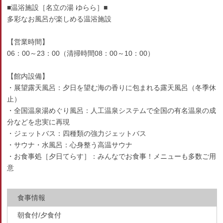
■温浴施設［名立の湯 ゆらら］■
多彩なお風呂が楽しめる温浴施設
【営業時間】
06：00～23：00（清掃時間08：00～10：00）
【館内設備】
・展望露天風呂：夕日を望む海の香りに包まれる露天風呂（冬季休
止）
・全国温泉湯めぐり風呂：人工温泉システムで全国の有名温泉の成
分などを忠実に再現
・ジェットバス：四種類の強力ジェットバス
・サウナ・水風呂：心身整う高温サウナ
・お食事処［夕日てらす］：みんなでお食事！メニューも多数ご用
意
食事情報
朝食付/夕食付