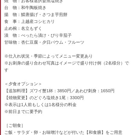
焼 物：お客様選択姿魚塩焼き
台 物：和牛陶板焼き
揚 物：鰈唐揚げ・さつま芋煎餅
食 事：上越産コシヒカリ
止め椀：名立もずく
漬 物：べったら漬け・ぴり辛茄子
甘味物：杏仁豆腐・夕日バウム・フルーツ
※仕入れ状況・季節によってメニュー変更あり
※お刺身の盛り合わせ写真はイメージで盛り付け例（2名様分）で
す
＜夕食オプション＞
【追加料理】ズワイ蟹1杯：3850円／あわび刺身：1650円
【焼物変更】のどぐろ塩焼き1尾：3300円
※表示は1人前もしくは1名様分の料金
※前日までに要予約
［ご朝食］
ご飯・サラダ・卵・お味噌汁などが付いた【和食膳】をご用意