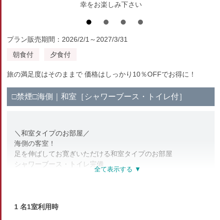
幸をお楽しみ下さい
プラン販売期間：2026/2/1～2027/3/31
朝食付
夕食付
旅の満足度はそのままで 価格はしっかり10％OFFでお得に！
□禁煙□海側｜和室［シャワーブース・トイレ付］
＼和室タイプのお部屋／
海側の客室！
足を伸ばしてお寛ぎいただける和室タイプのお部屋
シャワーブース・トイレ完備
※全館禁煙※
喫煙所は1階にございます
【部屋設備・アメニティ】
1 名1室利用時
テレビ・冷蔵庫・洗浄機能付トイレ