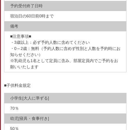
予約受付終了日時
宿泊日の60日前0時まで
備考
■注意事項■
・3歳以上：必ず予約人数に含めてください
・0～2歳：無料（予約人数に含めず性別と人数を予約時にお
知らせください）
※乳幼児も1名として定員に含み、部屋定員内でご予約をお
願いいたします
■子供料金規定
小学生[大人に準ずる]
70％
幼児[寝具・食事付き]
50％