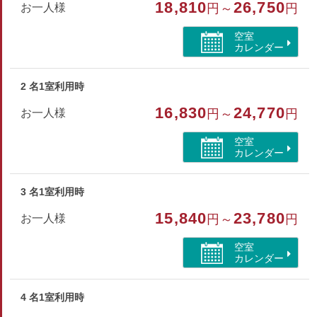
18,810
26,750
お一人様
円～
円
ハンドタオル・バスタオル・歯ブラシ・シャンプー・リンス
ボディソープ・ヒゲソリ・ブラシ・浴衣
空室
カレンダー
部屋種別
2 名1室利用時
和室
16,830
24,770
お一人様
円～
円
部屋特徴
空室
トイレ/禁煙/インターネットができる部屋/洗浄機付トイ
カレンダー
レ/シャワーブース/海が見える
3 名1室利用時
15,840
23,780
お一人様
円～
円
空室
カレンダー
4 名1室利用時