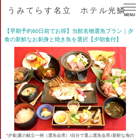
うみてらす名立 ホテル光鱗
MENU
【早期予約60日前でお得】当館名物選魚プラン｜夕
食の新鮮なお刺身と焼き魚を選択【夕朝食付】
*夕食|夏の献立一例（選魚会席）/自分で選ぶ選魚会席♪新鮮な海の