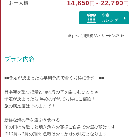
14,850
22,790
お一人様
円～
円
空室
カレンダー
※すべて消費税 込・サービス料 込
プラン内容
■■予定が決まったら早期予約で賢くお得に予約！■■
日本海を望む絶景と旬の海の幸を楽しむひととき
予定が決まったら 早めの予約でお得にご宿泊！
旅の満足度はそのままで！
新鮮な海の幸を選ぶ＆食べる！
その日のお造りと焼き魚をお客様ご自身でお選び頂けます
※12月～3月の期間 魚種はおまかせの対応となります