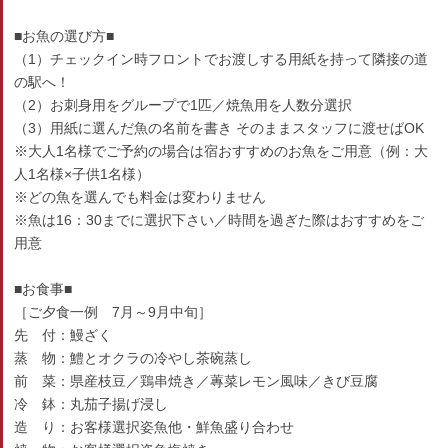
■お魚の選び方■
（1）チェックイン時フロントでお渡しする用紙を持って隣接の道
の駅へ！
（2）お刺身用をグループで1匹／焼魚用を人数分選択
（3）用紙に選んだ魚の名前を書き そのままスタッフに渡せばOK
※大人1名様でご予約の場合は宿おすすめのお魚をご用意（例：大
人1名様×子供1名様）
※どの魚を選んでも料金は変わりません
※魚は16：30までに選択下さい／時間を過ぎた際はおすすめをご
用意
■お食事■
［ご夕食一例 7月～9月中旬］
先 付：鰻ざく
蒸 物：鱧とオクラの冷やし茶碗蒸し
前 菜：県産枝豆／鶏串焼き／蓴菜レモン風味／きび豆腐
冷 鉢：丸茄子揚げ浸し
造 り：お客様選択姿魚他・鮮魚盛り合わせ