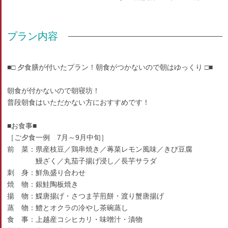
プラン内容
■□ 夕食膳が付いたプラン！朝食がつかないので朝はゆっくり □■
朝食が付かないので朝寝坊！
普段朝食はいただかない方におすすめです！
■お食事■
［ご夕食一例 7月～9月中旬］
前 菜：県産枝豆／鶏串焼き／蓴菜レモン風味／きび豆腐
鰻ざく／丸茄子揚げ浸し／長芋サラダ
刺 身：鮮魚盛り合わせ
焼 物：銀鮭陶板焼き
揚 物：鰈唐揚げ・さつま芋煎餅・渡り蟹唐揚げ
蒸 物：鱧とオクラの冷やし茶碗蒸し
食 事：上越産コシヒカリ・味噌汁・漬物