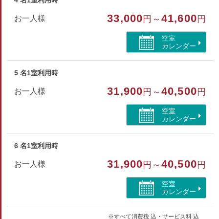
4 名1室利用時
テレビ・冷蔵庫・洗浄機能付トイレ
33,000
41,600
お一人様
円～
円
ハンドタオル・バスタオル・歯ブラシ・シャンプー・リンス
ボディソープ・ヒゲソリ・ブラシ・浴衣
空室
カレンダー
部屋種別
5 名1室利用時
特別室・スイート
31,900
40,500
お一人様
円～
円
部屋特徴
空室
トイレ/禁煙/インターネットができる部屋/洗浄機付トイ
カレンダー
レ/シャワーブース/海が見える
6 名1室利用時
31,900
40,500
お一人様
円～
円
空室
カレンダー
※すべて消費税 込・サービス料 込