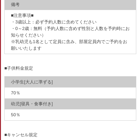
備考
■注意事項■
・3歳以上：必ず予約人数に含めてください
・0～2歳：無料（予約人数に含めず性別と人数を予約時にお
知らせください）
※乳幼児も1名として定員に含み、部屋定員内でご予約をお
願いいたします
■子供料金規定
小学生[大人に準ずる]
70％
幼児[寝具・食事付き]
50％
■キャンセル規定