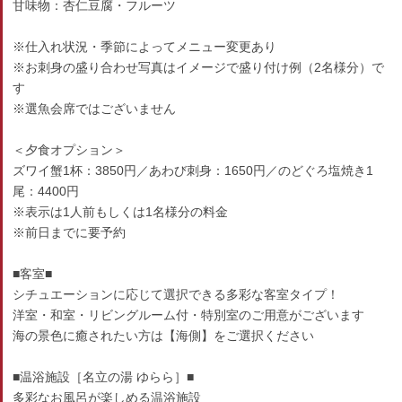
甘味物：杏仁豆腐・フルーツ
※仕入れ状況・季節によってメニュー変更あり
※お刺身の盛り合わせ写真はイメージで盛り付け例（2名様分）で
す
※選魚会席ではございません
＜夕食オプション＞
ズワイ蟹1杯：3850円／あわび刺身：1650円／のどぐろ塩焼き1
尾：4400円
※表示は1人前もしくは1名様分の料金
※前日までに要予約
■客室■
シチュエーションに応じて選択できる多彩な客室タイプ！
洋室・和室・リビングルーム付・特別室のご用意がございます
海の景色に癒されたい方は【海側】をご選択ください
■温浴施設［名立の湯 ゆらら］■
多彩なお風呂が楽しめる温浴施設