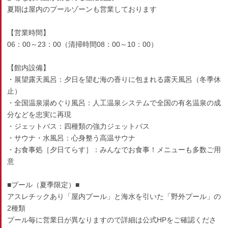
夏期は屋内のプールゾーンも営業しております
【営業時間】
06：00～23：00（清掃時間08：00～10：00）
【館内設備】
・展望露天風呂：夕日を望む海の香りに包まれる露天風呂（冬季休
止）
・全国温泉湯めぐり風呂：人工温泉システムで全国の有名温泉の成
分などを忠実に再現
・ジェットバス：四種類の強力ジェットバス
・サウナ・水風呂：心身整う高温サウナ
・お食事処［夕日てらす］：みんなでお食事！メニューも多数ご用
意
■プール（夏季限定）■
アスレチックあり「屋内プール」と海水を引いた「野外プール」の
2種類
プール毎に営業日が異なりますので詳細は公式HPをご確認くださ