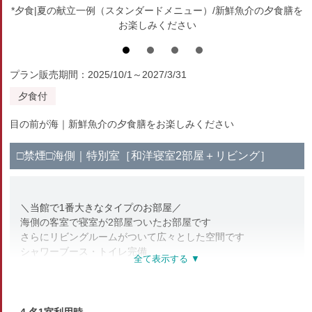
*夕食|夏の献立一例（スタンダードメニュー）/新鮮魚介の夕食膳を
お楽しみください
プラン販売期間：2025/10/1～2027/3/31
夕食付
目の前が海｜新鮮魚介の夕食膳をお楽しみください
□禁煙□海側｜特別室［和洋寝室2部屋＋リビング］
＼当館で1番大きなタイプのお部屋／
海側の客室で寝室が2部屋ついたお部屋です
さらにリビングルームがついて広々とした空間です
シャワーブース・トイレ完備
※全館禁煙※
喫煙所は1階にございます
【部屋設備・アメニティ】