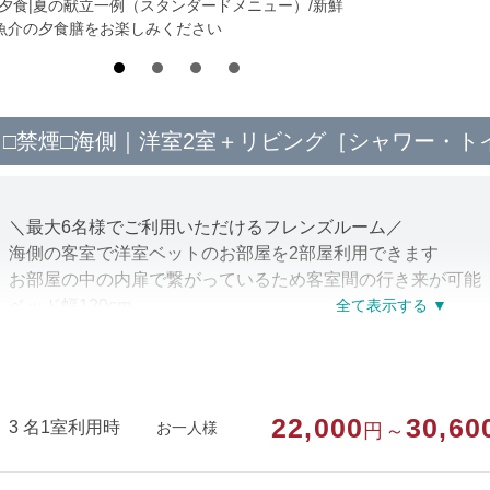
*夕食|夏の献立一例（スタンダードメニュー）/新鮮
魚介の夕食膳をお楽しみください
□禁煙□海側｜洋室2室＋リビング［シャワー・ト
＼最大6名様でご利用いただけるフレンズルーム／
海側の客室で洋室ベットのお部屋を2部屋利用できます
お部屋の中の内扉で繋がっているため客室間の行き来が可能
ベッド幅120cm
※全館禁煙※
喫煙所は1階にございます
※内扉の開閉はできますが 施錠はできません※
22,000
30,60
3 名1室利用時
お一人様
円～
【部屋設備・アメニティ】
テレビ・冷蔵庫・洗浄機能付トイレ
ハンドタオル・バスタオル・歯ブラシ・シャンプー・リンス