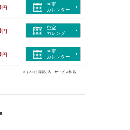
空室
0
円
カレンダー
空室
0
円
カレンダー
洗浄機付トイレ/シャワーブース/海が見え
空室
0
円
カレンダー
※すべて消費税 込・サービス料 込
■