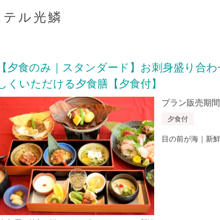
ホテル光鱗
【夕食のみ｜スタンダード】お刺身盛り合わ
しくいただける夕食膳【夕食付】
プラン販売期間：20
夕食付
目の前が海｜新