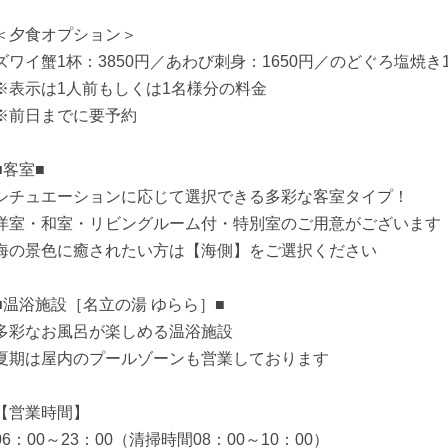
＜夕食オプション＞
ズワイ蟹1杯：3850円／あわび刺身：1650円／のどぐろ塩焼き1
※表示は1人前もしくは1名様分の料金
※前日までに要予約
■客室■
シチュエーションに応じて選択できる多彩な客室タイプ！
洋室・和室・リビングルーム付・特別室のご用意がございます
海の景色に癒されたい方は【海側】をご選択ください
■温浴施設［名立の湯 ゆらら］■
多彩なお風呂が楽しめる温浴施設
夏期は屋内のプールゾーンも営業しております
【営業時間】
06：00～23：00（清掃時間08：00～10：00）