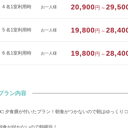
20,900
29,50
ボディソープ・ヒゲソリ・ブラシ・浴衣
4 名1室利用時
お一人様
円～
部屋種別
洋室（フォース）
19,800
28,40
5 名1室利用時
お一人様
円～
部屋特徴
トイレ/禁煙/インターネットができる部屋/
る
19,800
28,40
6 名1室利用時
お一人様
円～
プラン内容
■□ 夕食膳が付いたプラン！朝食がつかないので朝はゆっくり □
朝食が付かないので朝寝坊！