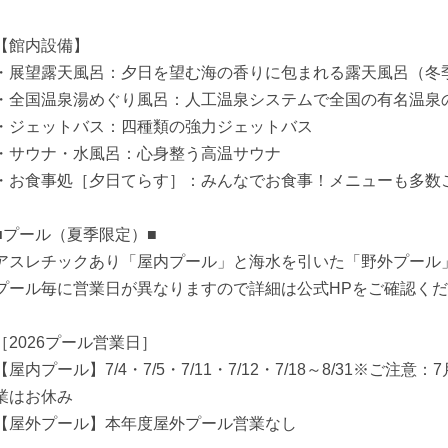
【館内設備】
・展望露天風呂：夕日を望む海の香りに包まれる露天風呂（冬
・全国温泉湯めぐり風呂：人工温泉システムで全国の有名温泉
・ジェットバス：四種類の強力ジェットバス
・サウナ・水風呂：心身整う高温サウナ
・お食事処［夕日てらす］：みんなでお食事！メニューも多数
■プール（夏季限定）■
アスレチックあり「屋内プール」と海水を引いた「野外プール
プール毎に営業日が異なりますので詳細は公式HPをご確認く
［2026プール営業日］
【屋内プール】7/4・7/5・7/11・7/12・7/18～8/31※ご
業はお休み
【屋外プール】本年度屋外プール営業なし