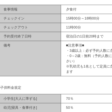
食事情報
夕食付
チェックイン
15時00分～18時00分
チェックアウト
11時00分
予約受付終了日時
宿泊日の1日前20時まで
備考
■注意事項■
・3歳以上：必ず予約人数に
・0～2歳：無料（予約人数
さい）
※乳幼児も1名として定員に
ます
■子供料金規定
小学生[大人に準ずる]
70％
幼児[寝具・食事付き]
50％