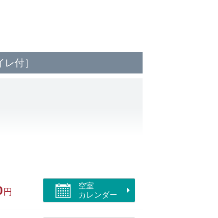
イレ付］
空室
0
円
カレンダー