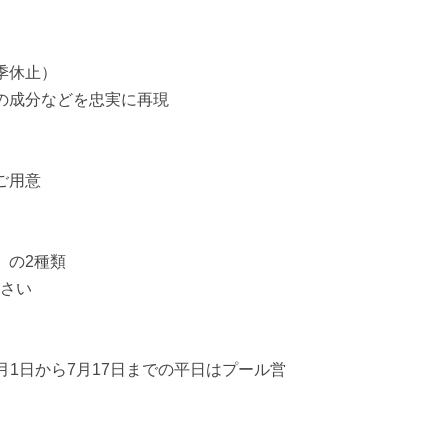
季休止）
の成分などを忠実に再現
ご用意
」の2種類
ださい
注意：7月1日から7月17日までの平日はプール営