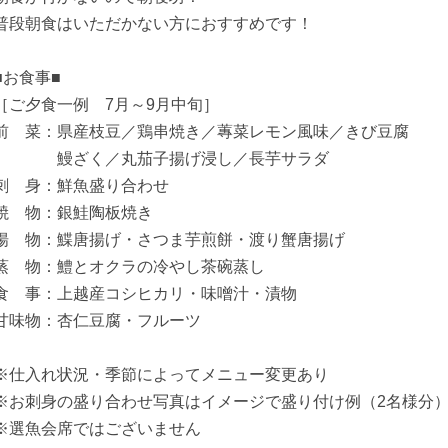
普段朝食はいただかない方におすすめです！
■お食事■
［ご夕食一例 7月～9月中旬］
前 菜：県産枝豆／鶏串焼き／蓴菜レモン風味／きび豆腐
鰻ざく／丸茄子揚げ浸し／長芋サラダ
刺 身：鮮魚盛り合わせ
焼 物：銀鮭陶板焼き
揚 物：鰈唐揚げ・さつま芋煎餅・渡り蟹唐揚げ
蒸 物：鱧とオクラの冷やし茶碗蒸し
食 事：上越産コシヒカリ・味噌汁・漬物
甘味物：杏仁豆腐・フルーツ
※仕入れ状況・季節によってメニュー変更あり
※お刺身の盛り合わせ写真はイメージで盛り付け例（2名様分
※選魚会席ではございません