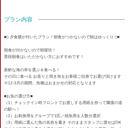
プラン内容
■□ 夕食膳が付いたプラン！朝食がつかないので朝はゆっくり □■
朝食が付かないので朝寝坊！
普段朝食はいただかない方におすすめです！
新鮮な海の幸を選ぶ＆食べる！
その日に食べる お造りと焼き魚をお客様ご自身でお選び頂けます
※12-3月の期間、魚種はおまかせの対応となります
■お魚の選び方■
（1）チェックイン時フロントでお渡しする用紙を持って隣接の道
の駅へ！
（2）お刺身用をグループで1匹／焼魚用を人数分選択
（3）用紙に選んだ魚の名前を書き そのままスタッフに渡せばOK