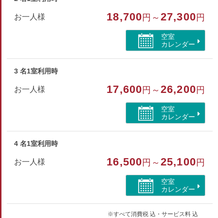
ハンドタオル・バスタオル・歯ブラシ・シャンプー・リンス
18,700
27,300
お一人様
円～
円
ボディソープ・ヒゲソリ・ブラシ・浴衣
空室
カレンダー
部屋種別
洋室（ツイン）
3 名1室利用時
部屋特徴
17,600
26,200
お一人様
円～
円
トイレ/禁煙/インターネットができる部屋/洗浄機付トイ
空室
レ/シャワーブース/海が見える
カレンダー
4 名1室利用時
16,500
25,100
お一人様
円～
円
空室
カレンダー
※すべて消費税 込・サービス料 込