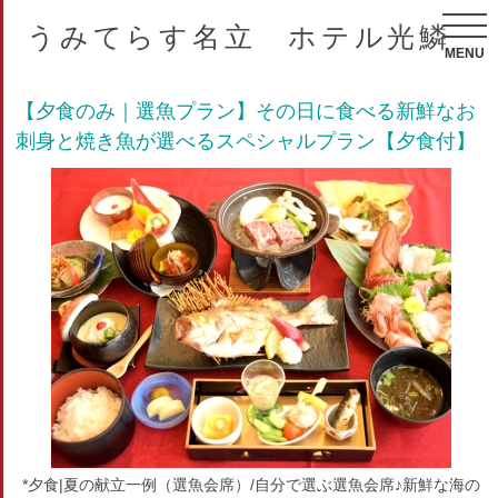
うみてらす名立 ホテル光鱗
MENU
【夕食のみ｜選魚プラン】その日に食べる新鮮なお
刺身と焼き魚が選べるスペシャルプラン【夕食付】
*夕食|夏の献立一例（選魚会席）/自分で選ぶ選魚会席♪新鮮な海の