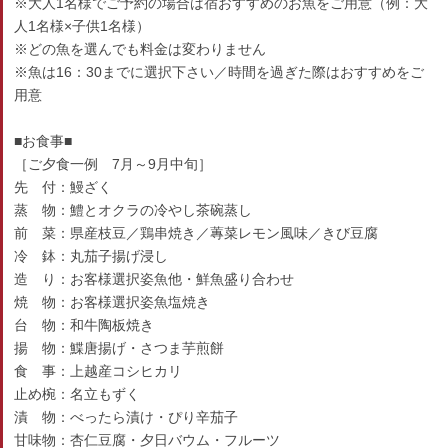
※大人1名様でご予約の場合は宿おすすめのお魚をご用意（例：大
人1名様×子供1名様）
※どの魚を選んでも料金は変わりません
※魚は16：30までに選択下さい／時間を過ぎた際はおすすめをご
用意
■お食事■
［ご夕食一例 7月～9月中旬］
先 付：鰻ざく
蒸 物：鱧とオクラの冷やし茶碗蒸し
前 菜：県産枝豆／鶏串焼き／蓴菜レモン風味／きび豆腐
冷 鉢：丸茄子揚げ浸し
造 り：お客様選択姿魚他・鮮魚盛り合わせ
焼 物：お客様選択姿魚塩焼き
台 物：和牛陶板焼き
揚 物：鰈唐揚げ・さつま芋煎餅
食 事：上越産コシヒカリ
止め椀：名立もずく
漬 物：べったら漬け・ぴり辛茄子
甘味物：杏仁豆腐・夕日バウム・フルーツ