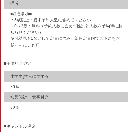
備考
■注意事項■
・3歳以上：必ず予約人数に含めてください
・0～2歳：無料（予約人数に含めず性別と人数を予約時にお
知らせください）
※乳幼児も1名として定員に含み、部屋定員内でご予約をお
願いいたします
■子供料金規定
小学生[大人に準ずる]
70％
幼児[寝具・食事付き]
50％
■キャンセル規定