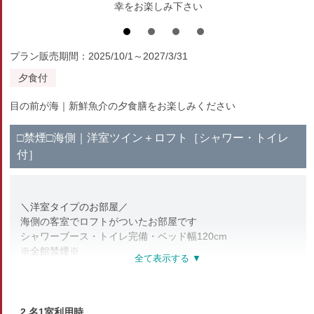
幸をお楽しみ下さい
プラン販売期間：2025/10/1～2027/3/31
夕食付
目の前が海｜新鮮魚介の夕食膳をお楽しみください
□禁煙□海側｜洋室ツイン＋ロフト［シャワー・トイレ
付］
＼洋室タイプのお部屋／
海側の客室でロフトがついたお部屋です
シャワーブース・トイレ完備・ベッド幅120cm
※全館禁煙※
喫煙所は1階にございます
【部屋設備・アメニティ】
テレビ・冷蔵庫・洗浄機能付トイレ
2 名1室利用時