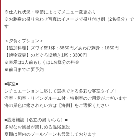
※仕入れ状況・季節によってメニュー変更あり
※お刺身の盛り合わせ写真はイメージで盛り付け例（2名様分）で
す
＜夕食オプション＞
【追加料理】ズワイ蟹1杯：3850円／あわび刺身：1650円
【焼物変更】のどぐろ塩焼き1尾：3300円
※表示は1人前もしくは1名様分の料金
※前日までに要予約
■客室■
シチュエーションに応じて選択できる多彩な客室タイプ！
洋室・和室・リビングルーム付・特別室のご用意がございます
海の景色に癒されたい方は【海側】をご選択ください
■温浴施設［名立の湯 ゆらら］■
多彩なお風呂が楽しめる温浴施設
夏期は屋内のプールゾーンも営業しております