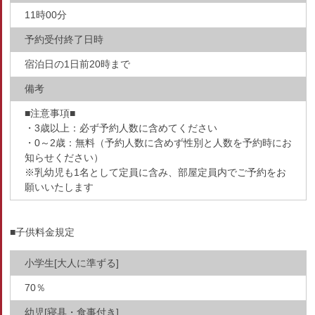
11時00分
予約受付終了日時
宿泊日の1日前20時まで
備考
■注意事項■
・3歳以上：必ず予約人数に含めてください
・0～2歳：無料（予約人数に含めず性別と人数を予約時にお
知らせください）
※乳幼児も1名として定員に含み、部屋定員内でご予約をお
願いいたします
■子供料金規定
小学生[大人に準ずる]
70％
幼児[寝具・食事付き]