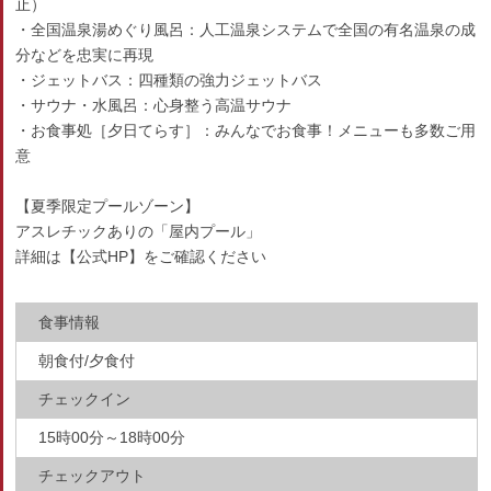
止）
・全国温泉湯めぐり風呂：人工温泉システムで全国の有名温泉の成
分などを忠実に再現
・ジェットバス：四種類の強力ジェットバス
・サウナ・水風呂：心身整う高温サウナ
・お食事処［夕日てらす］：みんなでお食事！メニューも多数ご用
意
【夏季限定プールゾーン】
アスレチックありの「屋内プール」
詳細は【公式HP】をご確認ください
食事情報
朝食付/夕食付
チェックイン
15時00分～18時00分
チェックアウト