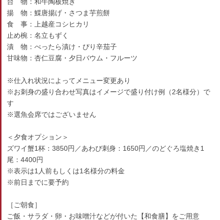
台 物：和牛陶板焼き
揚 物：鰈唐揚げ・さつま芋煎餅
食 事：上越産コシヒカリ
止め椀：名立もずく
漬 物：べったら漬け・ぴり辛茄子
甘味物：杏仁豆腐・夕日バウム・フルーツ
※仕入れ状況によってメニュー変更あり
※お刺身の盛り合わせ写真はイメージで盛り付け例（2名様分）で
す
※選魚会席ではございません
＜夕食オプション＞
ズワイ蟹1杯：3850円／あわび刺身：1650円／のどぐろ塩焼き1
尾：4400円
※表示は1人前もしくは1名様分の料金
※前日までに要予約
［ご朝食］
ご飯・サラダ・卵・お味噌汁などが付いた【和食膳】をご用意