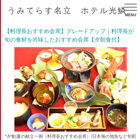
うみてらす名立 ホテル光鱗
MENU
【料理長おすすめ会席】グレードアップ｜料理長が
旬の食材を吟味したおすすめ会席【夕朝食付】
*夕食|夏の献立一例（料理長おすすめ会席）/日本海の地魚など旬彩