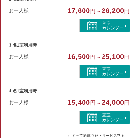
ハンドタオル・バスタオル・歯ブラシ・シャンプー・リンス
17,600
26,200
お一人様
円～
円
ボディソープ・ヒゲソリ・ブラシ・浴衣
空室
カレンダー
部屋種別
洋室（ツイン）
3 名1室利用時
部屋特徴
16,500
25,100
お一人様
円～
円
トイレ/禁煙/インターネットができる部屋/洗浄機付トイ
空室
レ/シャワーブース/海が見える
カレンダー
4 名1室利用時
15,400
24,000
お一人様
円～
円
空室
カレンダー
※すべて消費税 込・サービス料 込