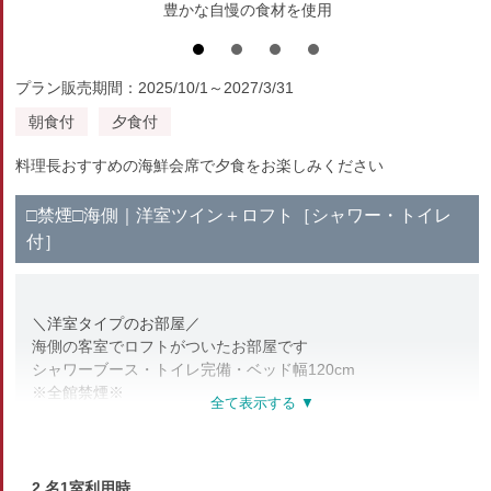
豊かな自慢の食材を使用
プラン販売期間：2025/10/1～2027/3/31
朝食付
夕食付
料理長おすすめの海鮮会席で夕食をお楽しみください
□禁煙□海側｜洋室ツイン＋ロフト［シャワー・トイレ
付］
＼洋室タイプのお部屋／
海側の客室でロフトがついたお部屋です
シャワーブース・トイレ完備・ベッド幅120cm
※全館禁煙※
喫煙所は1階にございます
【部屋設備・アメニティ】
テレビ・冷蔵庫・洗浄機能付トイレ
2 名1室利用時