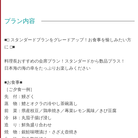
プラン内容
■□ スタンダードプランをグレードアップ！お食事を愉しみたい方
に □■
料理長おすすめの会席プラン！スタンダードから数品プラス！
日本海の海の幸をたっぷりお楽しみください
■お食事■
［ご夕食一例］
先 付：鰻ざく
蒸 物：鱧とオクラの冷やし茶碗蒸し
前 菜：県産枝豆／鶏串焼き／蓴菜レモン風味／きび豆腐
冷 鉢：丸茄子揚げ浸し
造 り：鮮魚盛り合わせ
焼 物：銀鮭味噌漬け・さざえ壺焼き