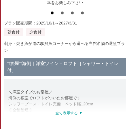
幸をお楽しみ下さい
プラン販売期間：2025/10/1～2027/3/31
朝食付
夕食付
刺身・焼き魚が道の駅鮮魚コーナーから選べる当館名物の選魚プラ
ン
□禁煙□海側｜洋室ツイン＋ロフト［シャワー・トイレ
付］
＼洋室タイプのお部屋／
海側の客室でロフトがついたお部屋です
シャワーブース・トイレ完備・ベッド幅120cm
※全館禁煙※
喫煙所は1階にございます
【部屋設備・アメニティ】