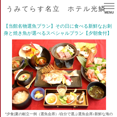
うみてらす名立 ホテル光鱗
MENU
【当館名物選魚プラン】その日に食べる新鮮なお刺
身と焼き魚が選べるスペシャルプラン【夕朝食付】
*夕食|夏の献立一例（選魚会席）/自分で選ぶ選魚会席♪新鮮な海の