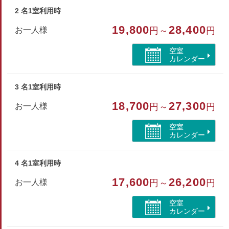
テレビ・冷蔵庫・洗浄機能付トイレ
2 名1室利用時
ハンドタオル・バスタオル・歯ブラシ・シャンプー・リンス
19,800
28,400
お一人様
円～
円
ボディソープ・ヒゲソリ・ブラシ・浴衣
空室
カレンダー
部屋種別
洋室（ツイン）
3 名1室利用時
部屋特徴
18,700
27,300
お一人様
円～
円
トイレ/禁煙/インターネットができる部屋/洗浄機付トイ
空室
レ/シャワーブース/海が見える
カレンダー
4 名1室利用時
17,600
26,200
お一人様
円～
円
空室
カレンダー