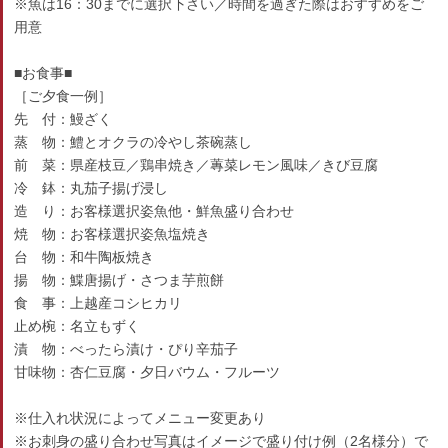
※魚は16：30までに選択下さい／時間を過ぎた際はおすすめをご
用意
■お食事■
［ご夕食一例］
先 付：鰻ざく
蒸 物：鱧とオクラの冷やし茶碗蒸し
前 菜：県産枝豆／鶏串焼き／蓴菜レモン風味／きび豆腐
冷 鉢：丸茄子揚げ浸し
造 り：お客様選択姿魚他・鮮魚盛り合わせ
焼 物：お客様選択姿魚塩焼き
台 物：和牛陶板焼き
揚 物：鰈唐揚げ・さつま芋煎餅
食 事：上越産コシヒカリ
止め椀：名立もずく
漬 物：べったら漬け・ぴり辛茄子
甘味物：杏仁豆腐・夕日バウム・フルーツ
※仕入れ状況によってメニュー変更あり
※お刺身の盛り合わせ写真はイメージで盛り付け例（2名様分）で