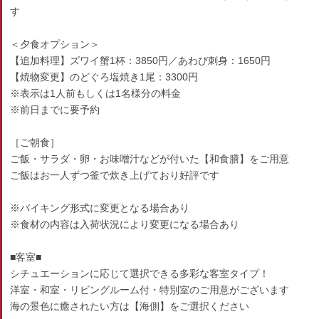
す
＜夕食オプション＞
【追加料理】ズワイ蟹1杯：3850円／あわび刺身：1650円
【焼物変更】のどぐろ塩焼き1尾：3300円
※表示は1人前もしくは1名様分の料金
※前日までに要予約
［ご朝食］
ご飯・サラダ・卵・お味噌汁などが付いた【和食膳】をご用意
ご飯はお一人ずつ釜で炊き上げており好評です
※バイキング形式に変更となる場合あり
※食材の内容は入荷状況により変更になる場合あり
■客室■
シチュエーションに応じて選択できる多彩な客室タイプ！
洋室・和室・リビングルーム付・特別室のご用意がございます
海の景色に癒されたい方は【海側】をご選択ください