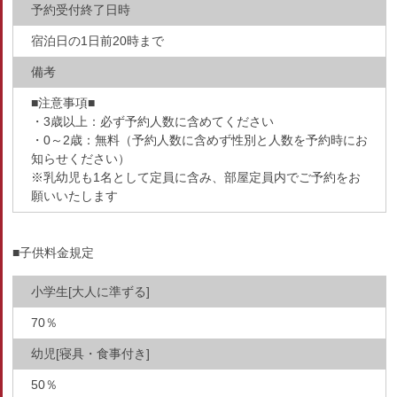
予約受付終了日時
宿泊日の1日前20時まで
備考
■注意事項■
・3歳以上：必ず予約人数に含めてください
・0～2歳：無料（予約人数に含めず性別と人数を予約時にお
知らせください）
※乳幼児も1名として定員に含み、部屋定員内でご予約をお
願いいたします
■子供料金規定
小学生[大人に準ずる]
70％
幼児[寝具・食事付き]
50％