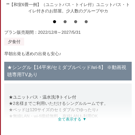
**【和室6畳一例】（ユニットバス・トイレ付）ユニットバス・ト
イレ付きのお部屋。少人数のグループやカ
プラン販売期間：2022/12/8～2027/5/31
夕食付
早朝出発も遅めの出発も安心♪
★シングル【14平米/セミダブルベッド/wi-fi】 ※動画視
聴専用TVあり
★ユニットバス・温水洗浄トイレ付
★2名様までご利用いただけるシングルルームです。
★ベッドは120サイズのセミダブルでゆったり♪
★無線LAN・wi-fi接続無料。有線LANも利用OK
★チューナーレステレビあり／動画視聴可（地上波視聴不可）