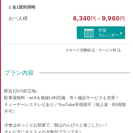
部屋種別
1 名1室利用時
洋室（シングル）
6,340
9,960
お一人様
円～
円
部屋特徴
空室
カレンダー
トイレ/インターネットができる部屋/洗浄機付トイレ/ユ
ニットバス
※すべて消費税 込・サービス料 込
プラン内容
駅近1分の好立地♪
駐車場無料・wi-fi＆無線LAN完備…等々施設サービスも充実！
チューナーレステレビあり／YouTube等視聴可（地上波・BS視聴
不可）
夕食はゆっくりお部屋で、朝はのんびりと過ごしたい！
そんな方にオススメの夕食付プランです♪