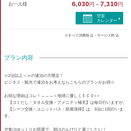
洋室（シングル）
6,030
7,310
お一人様
円～
円
部屋特徴
空室
カレンダー
トイレ/インターネットができる部屋/洗浄機付トイレ/ユ
ニットバス
※すべて消費税 込・サービス料 込
プラン内容
≪2泊以上～≫の連泊の方限定！
ビジネス・観光で連泊をお考えならこちらのプランがお得☆
お得な理由はコレ！→→→＜地球に優しくＥＣＯ♪＞
【ゴミだし・タオル交換・アメニティ補充】は毎日行いますが、
【シーツ交換・ユニットバス・部屋清掃】は、3泊に1回行いま
す。
夕食はゆっくりお部屋で、朝はのんびりと過ごしたい！