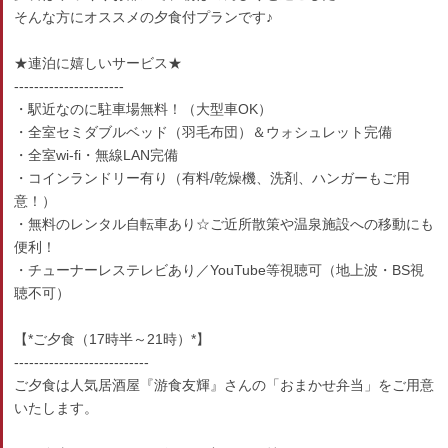
そんな方にオススメの夕食付プランです♪
★連泊に嬉しいサービス★
----------------------
・駅近なのに駐車場無料！（大型車OK）
・全室セミダブルベッド（羽毛布団）＆ウォシュレット完備
・全室wi-fi・無線LAN完備
・コインランドリー有り（有料/乾燥機、洗剤、ハンガーもご用
意！）
・無料のレンタル自転車あり☆ご近所散策や温泉施設への移動にも
便利！
・チューナーレステレビあり／YouTube等視聴可（地上波・BS視
聴不可）
【*ご夕食（17時半～21時）*】
---------------------------
ご夕食は人気居酒屋『游食友輝』さんの「おまかせ弁当」をご用意
いたします。