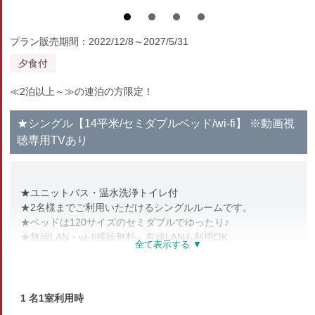
プラン販売期間：2022/12/8～2027/5/31
夕食付
≪2泊以上～≫の連泊の方限定！
★シングル【14平米/セミダブルベッド/wi-fi】 ※動画視
聴専用TVあり
★ユニットバス・温水洗浄トイレ付
★2名様までご利用いただけるシングルルームです。
★ベッドは120サイズのセミダブルでゆったり♪
★無線LAN・wi-fi接続無料。有線LANも利用OK
★チューナーレステレビあり／動画視聴可（地上波視聴不可）
部屋種別
1 名1室利用時