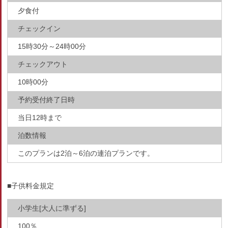
夕食付
チェックイン
15時30分～24時00分
チェックアウト
10時00分
予約受付終了日時
当日12時まで
泊数情報
このプランは2泊～6泊の連泊プランです。
■子供料金規定
小学生[大人に準ずる]
100％