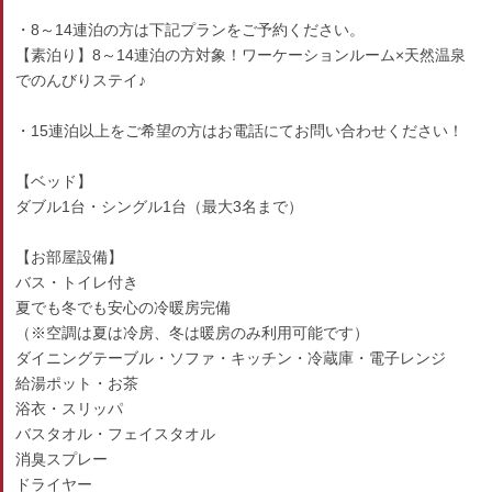
・8～14連泊の方は下記プランをご予約ください。
【素泊り】8～14連泊の方対象！ワーケーションルーム×天然温泉
でのんびりステイ♪
・15連泊以上をご希望の方はお電話にてお問い合わせください！
【ベッド】
ダブル1台・シングル1台（最大3名まで）
【お部屋設備】
バス・トイレ付き
夏でも冬でも安心の冷暖房完備
（※空調は夏は冷房、冬は暖房のみ利用可能です）
ダイニングテーブル・ソファ・キッチン・冷蔵庫・電子レンジ
給湯ポット・お茶
浴衣・スリッパ
バスタオル・フェイスタオル
消臭スプレー
ドライヤー