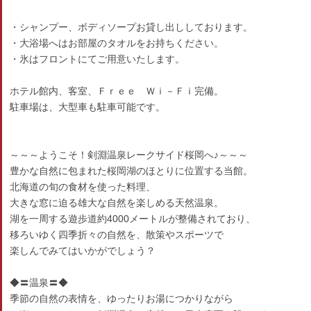
・シャンプー、ボディソープお貸し出ししております。
・大浴場へはお部屋のタオルをお持ちください。
・氷はフロントにてご用意いたします。
ホテル館内、客室、Ｆｒｅｅ Ｗｉ－Ｆｉ完備。
駐車場は、大型車も駐車可能です。
～～～ようこそ！剣淵温泉レークサイド桜岡へ♪～～～
豊かな自然に包まれた桜岡湖のほとりに位置する当館。
北海道の旬の食材を使った料理、
大きな窓に迫る雄大な自然を楽しめる天然温泉。
湖を一周する遊歩道約4000メートルが整備されており、
移ろいゆく四季折々の自然を、散策やスポーツで
楽しんでみてはいかがでしょう？
◆〓温泉〓◆
季節の自然の表情を、ゆったりお湯につかりながら