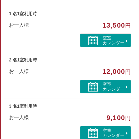
冷暖房完備（夏は冷房、冬は暖房のみ利用可）
ダイニングテーブル・ソファ・キッチン・冷蔵庫・電子レンジ
1 名1室利用時
給湯ポット
13,500
お一人様
円
浴衣・スリッパ
ハブラシ・カミソリ
空室
バスタオル・フェイスタオル
カレンダー
ドライヤー
◇大浴場について
2 名1室利用時
夜は22時まで、朝風呂はご利用不可
12,000
お一人様
お部屋のタオルをお持ちください
円
空室
カレンダー
部屋種別
洋室（トリプル）
3 名1室利用時
部屋特徴
9,100
お一人様
円
バス/トイレ/インターネットができる部屋
空室
カレンダー