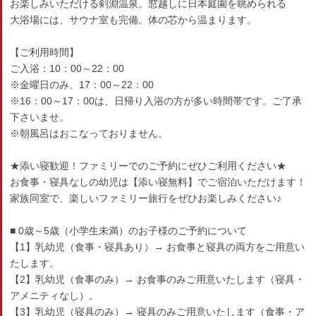
お楽しみいただける剣淵温泉。窓越しに日本庭園を眺められる
大浴場には、サウナ室も完備。体の芯から温まります。
【ご利用時間】
ご入浴：10：00～22：00
※金曜日のみ、17：00～22：00
※16：00～17：00は、日帰り入浴の方が多い時間帯です。ご了承
下さいませ。
※朝風呂はおこなっておりません。
★添い寝歓迎！ファミリーでのご予約にぜひご利用ください★
お食事・寝具なしの幼児は【添い寝無料】でご宿泊いただけます！
家族同室で、楽しいファミリー旅行をぜひお楽しみください♪
■ 0歳～5歳（小学生未満）のお子様のご予約について
【1】乳幼児（食事・寝具あり）→ お食事と寝具の両方をご用意い
たします。
【2】乳幼児（食事のみ）→ お食事のみご用意いたします（寝具・
アメニティなし）。
【3】乳幼児（寝具のみ）→ 寝具のみご用意いたします（食事・ア