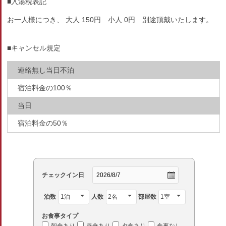
■入湯税表記
お一人様につき、 大人 150円 小人 0円 別途頂戴いたします。
■キャンセル規定
連絡無し当日不泊
宿泊料金の100％
当日
宿泊料金の50％
チェックイン日
泊数
人数
部屋数
お食事タイプ
朝食あり
昼食あり
夕食あり
食事なし