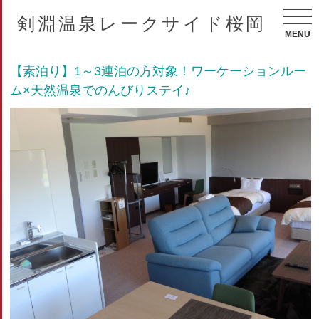
剣淵温泉レークサイド桜岡
MENU
【素泊り】1～3連泊の方対象！ワーケーションルー
ム×天然温泉でのんびりステイ♪