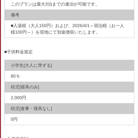
このプランは最大3泊までの連泊が可能です。
備考
■入湯税（大人150円）および、2026/4/1～宿泊税（お一人
様100円～）を現地にて別途徴収いたします。
■子供料金規定
小学生[大人に準ずる]
80％
幼児[寝具のみ]
2,000円
幼児[食事・寝具なし]
0円