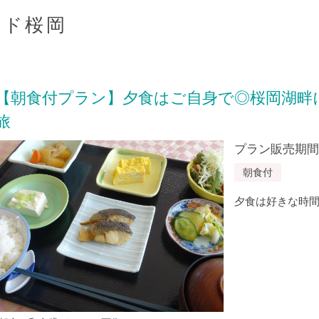
イド桜岡
【朝食付プラン】夕食はご自身で◎桜岡湖畔
旅
プラン販売期間：20
朝食付
夕食は好きな時