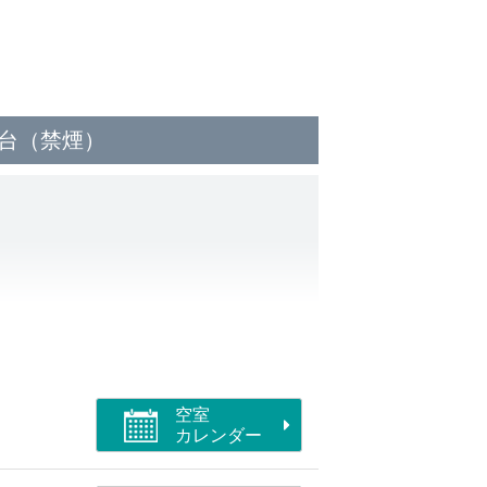
1台（禁煙）
空室
カレンダー