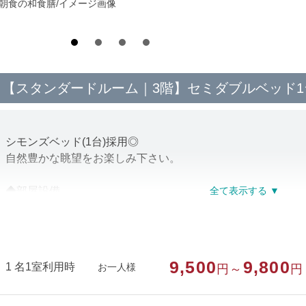
*朝食の和食膳/イメージ画像
【スタンダードルーム｜3階】セミダブルベッド
シモンズベッド(1台)採用◎
自然豊かな眺望をお楽しみ下さい。
◆部屋設備
○バス・トイレ付
○冷暖房完備
※夏は冷房、冬は暖房のみ利用可能
○給湯ポット・お茶
9,500
9,800
1 名1室利用時
お一人様
円～
円
○浴衣・スリッパ
○バスタオル・フェイスタオル
○ハブラシ