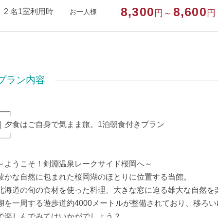
8,300
8,600
○カミソリ
2 名1室利用時
お一人様
円～
円
○消臭スプレー
○ドライヤー
〇シャンプー・ボディーソープ（客室・大浴場）
※大浴場へはお部屋のタオルをお持ち下さい。
※氷はフロントにてご用意します。
プラン内容
部屋種別
洋室（ダブル）
┌─┐
部屋特徴
バス/トイレ/禁煙
｜夕食はご自身で気まま旅。1泊朝食付きプラン
└─┘
～ようこそ！剣淵温泉レークサイド桜岡へ～
豊かな自然に包まれた桜岡湖のほとりに位置する当館。
北海道の旬の食材を使った料理、大きな窓に迫る雄大な自然を
湖を一周する遊歩道約4000メートルが整備されており、移ろ
で楽しんでみてはいかがでしょう？