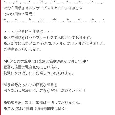
*:，..，:*:，..，:*:，..，:*:，..，:*:，..，:*:，..，:*:，..，:*:，..，:
≪お布団敷きセルフサービス＆アメニティ無し≫
その分価格で還元！
*:，..，:*:，..，:*:，..，:*:，..，:*:，..，:*:，..，:*:，..，:*:，..，:
・・・ご予約時の注意点・・・
※お布団敷きはセルフサービスでお願いしております。
※お部屋にはアメニティ/浴衣/タオル/バスタオルがつきません。
ご持参をお願いします。
*◆◇*当館の温泉は日光湯元温泉源泉かけ流し*◇◆*
豊富な湯量の乳白色のにごり湯を、
贅沢にかけ流しにてお楽しみいただけます。
温泉成分たっぷりの良質な温泉を
男女別の大浴場にてお好きなだけご堪能ください！
※循環ろ過、加水、加温は一切しておりません。
※ご入浴は24時間（清掃時間中は除く）