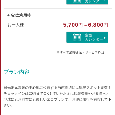
カレンダー
4 名1室利用時
5,700
6,800
お一人様
円～
円
空室
カレンダー
※すべて消費税 込・サービス料 込
プラン内容
日光湯元温泉の中心地に位置する当館周辺には観光スポット多数！
チェックインは20時までOK！浮いたお金は観光費用やお食事へ♪
地球にもお財布にも優しいエコプランで、お得に旅行を満喫して下
さい。