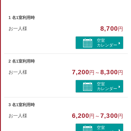
お部屋の広さは人数によって、当館にて割振り致します。
◆ロビーにてWi-Fi接続可能
1 名1室利用時
※当館は建物の構造上、エレベーターがございませんので、
8,700
お一人様
円
ご移動は階段にてお願いしております。
※喫煙は、当館内【ミーティングルーム】のみ可能
空室
カレンダー
部屋種別
2 名1室利用時
和室
7,200
8,300
お一人様
円～
円
部屋特徴
空室
バス/トイレ/禁煙/ユニットバス/山が見える
カレンダー
3 名1室利用時
6,200
7,300
お一人様
円～
円
空室