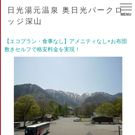
日光湯元温泉 奥日光パークロ
MENU
ッジ深山
【エコプラン・食事なし】アメニティなし×お布団
敷きセルフで格安料金を実現！