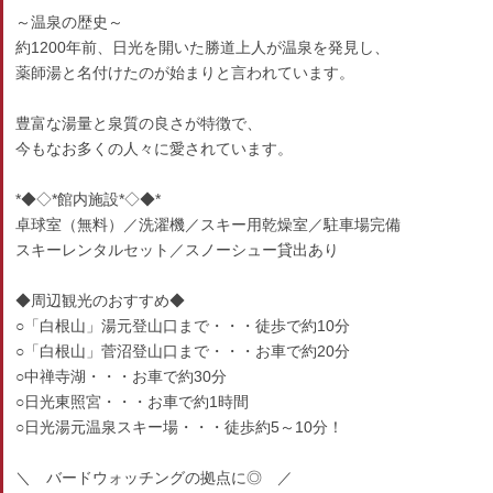
～温泉の歴史～
約1200年前、日光を開いた勝道上人が温泉を発見し、
薬師湯と名付けたのが始まりと言われています。
豊富な湯量と泉質の良さが特徴で、
今もなお多くの人々に愛されています。
*◆◇*館内施設*◇◆*
卓球室（無料）／洗濯機／スキー用乾燥室／駐車場完備
スキーレンタルセット／スノーシュー貸出あり
◆周辺観光のおすすめ◆
○「白根山」湯元登山口まで・・・徒歩で約10分
○「白根山」菅沼登山口まで・・・お車で約20分
○中禅寺湖・・・お車で約30分
○日光東照宮・・・お車で約1時間
○日光湯元温泉スキー場・・・徒歩約5～10分！
＼ バードウォッチングの拠点に◎ ／