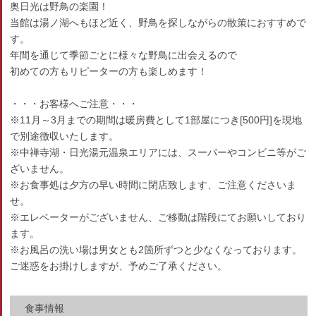
奥日光は野鳥の楽園！
当館は湯ノ湖へもほど近く、野鳥を探しながらの散策におすすめで
す。
年間を通じて季節ごとに様々な野鳥に出会えるので
初めての方もリピーターの方も楽しめます！
・・・お客様へご注意・・・
※11月～3月までの期間は暖房費として1部屋につき[500円]を現地
で別途徴収いたします。
※中禅寺湖・日光湯元温泉エリアには、スーパーやコンビニ等がご
ざいません。
※お食事処は夕方の早い時間に閉店致します、ご注意くださいま
せ。
※エレベーターがございません、ご移動は階段にてお願いしており
ます。
※お風呂の洗い場は男女とも2箇所ずつと少なくなっております。
ご迷惑をお掛けしますが、予めご了承ください。
食事情報