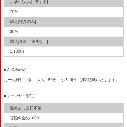
小学生[大人に準ずる]
70％
幼児[寝具のみ]
30％
幼児[食事・寝具なし]
1,100円
■入湯税表記
お一人様につき、 大人 150円 小人 0円 別途頂戴いたします。
■キャンセル規定
連絡無し当日不泊
宿泊料金の100％