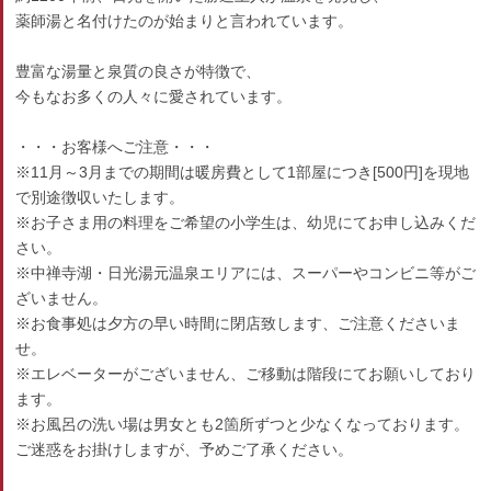
薬師湯と名付けたのが始まりと言われています。
豊富な湯量と泉質の良さが特徴で、
今もなお多くの人々に愛されています。
・・・お客様へご注意・・・
※11月～3月までの期間は暖房費として1部屋につき[500円]を現地
で別途徴収いたします。
※お子さま用の料理をご希望の小学生は、幼児にてお申し込みくだ
さい。
※中禅寺湖・日光湯元温泉エリアには、スーパーやコンビニ等がご
ざいません。
※お食事処は夕方の早い時間に閉店致します、ご注意くださいま
せ。
※エレベーターがございません、ご移動は階段にてお願いしており
ます。
※お風呂の洗い場は男女とも2箇所ずつと少なくなっております。
ご迷惑をお掛けしますが、予めご了承ください。