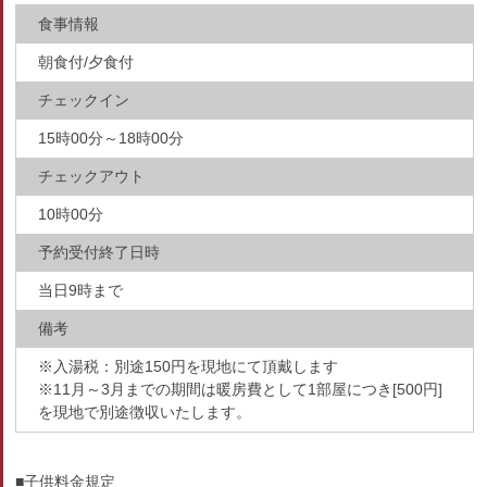
食事情報
朝食付/夕食付
チェックイン
15時00分～18時00分
チェックアウト
10時00分
予約受付終了日時
当日9時まで
備考
※入湯税：別途150円を現地にて頂戴します
※11月～3月までの期間は暖房費として1部屋につき[500円]
を現地で別途徴収いたします。
■子供料金規定