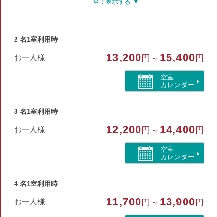
ます。
お部屋の広さは人数によって、当館にて割振り致します。
◆ロビーにてWi-Fi接続可能
2 名1室利用時
※当館は建物の構造上、エレベーターがございませんので、
13,200
15,400
お一人様
円～
円
ご移動は階段にてお願いしております。
※喫煙は、当館内【ミーティングルーム】のみ可能
空室
カレンダー
部屋種別
3 名1室利用時
和室
12,200
14,400
お一人様
円～
円
部屋特徴
空室
バス/トイレ/禁煙/ユニットバス/山が見える
カレンダー
4 名1室利用時
11,700
13,900
お一人様
円～
円