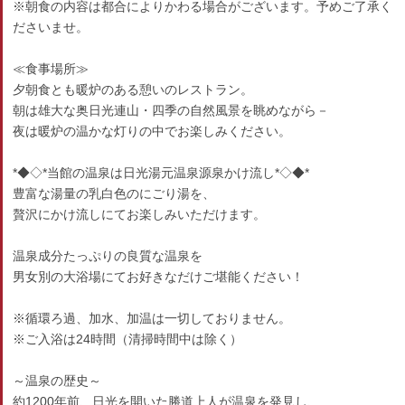
※朝食の内容は都合によりかわる場合がございます。予めご了承く
ださいませ。
≪食事場所≫
夕朝食とも暖炉のある憩いのレストラン。
朝は雄大な奥日光連山・四季の自然風景を眺めながら－
夜は暖炉の温かな灯りの中でお楽しみください。
*◆◇*当館の温泉は日光湯元温泉源泉かけ流し*◇◆*
豊富な湯量の乳白色のにごり湯を、
贅沢にかけ流しにてお楽しみいただけます。
温泉成分たっぷりの良質な温泉を
男女別の大浴場にてお好きなだけご堪能ください！
※循環ろ過、加水、加温は一切しておりません。
※ご入浴は24時間（清掃時間中は除く）
～温泉の歴史～
約1200年前、日光を開いた勝道上人が温泉を発見し、