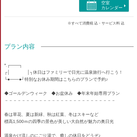
空室
カレンダー
※すべて消費税 込・サービス料 込
プラン内容
*.┌───┐
┌│ │┐休日はファミリーで日光に温泉旅行へ行こう！
└●───●┘特別なお休み期間はこちらのプランで予約♪
◆ゴールデンウィーク ◆お盆休み ◆年末年始専用プラン
－－－－－－－－－－－－－－－－－－－－－－－－－－
春は草花、夏は新緑、秋は紅葉、冬はスキーなど
標高1,500ｍの四季の景色が美しい大自然が魅力の奥日光
源泉かけ流しのにごり湯で、癒しの休日をどうぞ♪