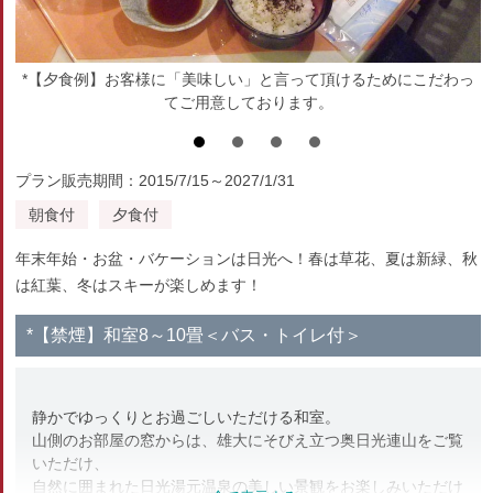
*【夕食例】お客様に「美味しい」と言って頂けるためにこだわっ
てご用意しております。
プラン販売期間：2015/7/15～2027/1/31
朝食付
夕食付
年末年始・お盆・バケーションは日光へ！春は草花、夏は新緑、秋
は紅葉、冬はスキーが楽しめます！
*【禁煙】和室8～10畳＜バス・トイレ付＞
静かでゆっくりとお過ごしいただける和室。
山側のお部屋の窓からは、雄大にそびえ立つ奥日光連山をご覧
いただけ、
自然に囲まれた日光湯元温泉の美しい景観をお楽しみいただけ