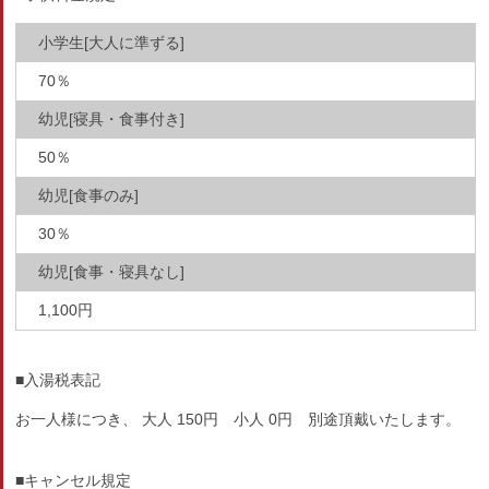
小学生[大人に準ずる]
70％
幼児[寝具・食事付き]
50％
幼児[食事のみ]
30％
幼児[食事・寝具なし]
1,100円
■入湯税表記
お一人様につき、 大人 150円 小人 0円 別途頂戴いたします。
■キャンセル規定