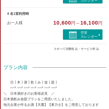
カレンダー
4 名1室利用時
10,600
16,100
お一人様
円～
円
空室
カレンダー
※すべて消費税 込・サービス料 込
プラン内容
日┃本┃酒┃飲┃み┃放┃題┃
━┛━┛━┛━┛━┛━┛━┛
＼ 日本酒好きのお客様必見 ／
日本酒飲み放題プランをご用意いたしました。
地元企業が作るお酒【天鷹】【東力士】をご用意しております