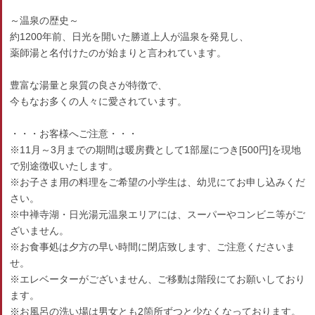
～温泉の歴史～
約1200年前、日光を開いた勝道上人が温泉を発見し、
薬師湯と名付けたのが始まりと言われています。
豊富な湯量と泉質の良さが特徴で、
今もなお多くの人々に愛されています。
・・・お客様へご注意・・・
※11月～3月までの期間は暖房費として1部屋につき[500円]を現地
で別途徴収いたします。
※お子さま用の料理をご希望の小学生は、幼児にてお申し込みくだ
さい。
※中禅寺湖・日光湯元温泉エリアには、スーパーやコンビニ等がご
ざいません。
※お食事処は夕方の早い時間に閉店致します、ご注意くださいま
せ。
※エレベーターがございません、ご移動は階段にてお願いしており
ます。
※お風呂の洗い場は男女とも2箇所ずつと少なくなっております。