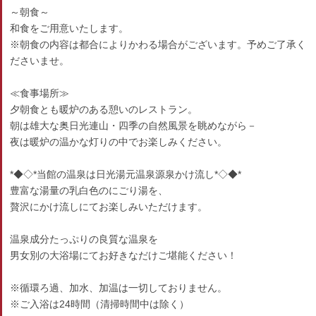
～朝食～
和食をご用意いたします。
※朝食の内容は都合によりかわる場合がございます。予めご了承く
ださいませ。
≪食事場所≫
夕朝食とも暖炉のある憩いのレストラン。
朝は雄大な奥日光連山・四季の自然風景を眺めながら－
夜は暖炉の温かな灯りの中でお楽しみください。
*◆◇*当館の温泉は日光湯元温泉源泉かけ流し*◇◆*
豊富な湯量の乳白色のにごり湯を、
贅沢にかけ流しにてお楽しみいただけます。
温泉成分たっぷりの良質な温泉を
男女別の大浴場にてお好きなだけご堪能ください！
※循環ろ過、加水、加温は一切しておりません。
※ご入浴は24時間（清掃時間中は除く）