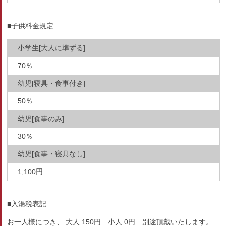
■子供料金規定
小学生[大人に準ずる]
70％
幼児[寝具・食事付き]
50％
幼児[食事のみ]
30％
幼児[食事・寝具なし]
1,100円
■入湯税表記
お一人様につき、 大人 150円 小人 0円 別途頂戴いたします。