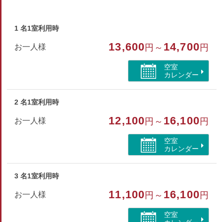
お部屋の広さは人数によって、当館にて割振り致します。
◆ロビーにてWi-Fi接続可能
1 名1室利用時
※当館は建物の構造上、エレベーターがございませんので、
13,600
14,700
お一人様
円～
円
ご移動は階段にてお願いしております。
※喫煙は、当館内【ミーティングルーム】のみ可能
空室
カレンダー
部屋種別
2 名1室利用時
和室
12,100
16,100
お一人様
円～
円
部屋特徴
空室
バス/トイレ/禁煙/ユニットバス/山が見える
カレンダー
3 名1室利用時
11,100
16,100
お一人様
円～
円
空室