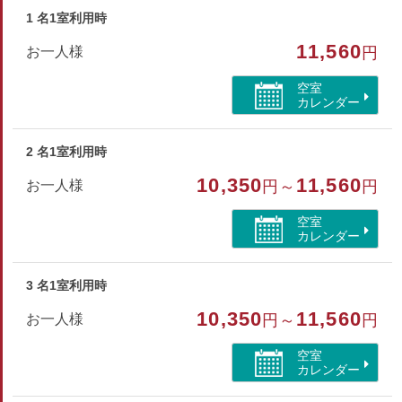
1 名1室利用時
予めご了承の上、ご予約ください。------
11,560
お一人様
円
※お布団はセルフサービスとなっております※
※当館には禁煙室はございません。
空室
カレンダー
部屋種別
2 名1室利用時
和室
10,350
11,560
お一人様
円～
円
部屋特徴
空室
喫煙
カレンダー
3 名1室利用時
10,350
11,560
お一人様
円～
円
空室
カレンダー