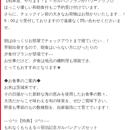
【戦車道、やります！】～ガルパンプランがパワーアップ◎
ほっこり優しい和朝食付もご予約受け付けています。
さらに、チェックイン前の大きなお荷物はお預かりいたします…！
9：00より受付しておりますので遠慮なく問い合わせくださいま
せ。
朝はゆっくりお部屋でチェックアウトまで寝ていたい…！
早朝出発するので、朝食はいらない方にぴったりの
夕食付プランが登場です---
お仕事だけど、夕食は地元の磯料理も堪能でき、
とってもおすすめとなります★
◆お食事のご案内◆
お米は茨城米です。
その日揚がった新鮮な海の恵みを使用したお食事の数々。
大洗だからこそ味わえる旬の味覚を、ぜひご賞味下さい。
野菜も季節のもの数種類を、自家栽培にて育てています！
---☆*☆【特典】☆*☆----
もれなくもらえる☆宿泊記念ガルパングッズセット