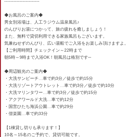
-----------------------
◆お風呂のご案内◆
男女別浴場は、人工ラジウム温泉風呂♪
のんびりお湯につかって、旅の疲れを癒しましょう！
また、無料で貸切利用できる家族風呂もございます。
気兼ねせずのんびり、広い湯船でご入浴をお楽しみ頂けますよ。
【ご利用時間】チェックイン～22時まで
朝5時～9時まで入浴OK！朝風呂は格別です─
◆周辺観光のご案内◆
・大洗サンビーチ…車で約3分／徒歩で約15分
・大洗リゾートアウトレット…車で約3分／徒歩で約10分
・大洗マリンタワー…車で約3分／徒歩で約15分
・アクアワールド大洗…車で約12分
・国営ひたち海浜公園…車で約29分
・偕楽園…車で約33分
【1棟貸し切りも承ります！】
10名～15名のご予約で、貸切可能です。