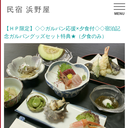
民宿 浜野屋
MENU
【ＨＰ限定】◇◇ガルパン応援×夕食付◇◇宿泊記
念ガルパングッズセット特典★（夕食のみ）