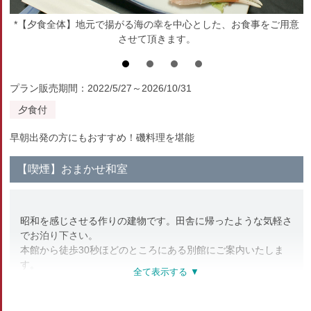
*【夕食全体】地元で揚がる海の幸を中心とした、お食事をご用意
させて頂きます。
プラン販売期間：2022/5/27～2026/10/31
夕食付
早朝出発の方にもおすすめ！磯料理を堪能
【喫煙】おまかせ和室
昭和を感じさせる作りの建物です。田舎に帰ったような気軽さ
でお泊り下さい。
本館から徒歩30秒ほどのところにある別館にご案内いたしま
す。
◎枕は西川の健康枕、首に負担をかけないので睡眠も快適です
♪