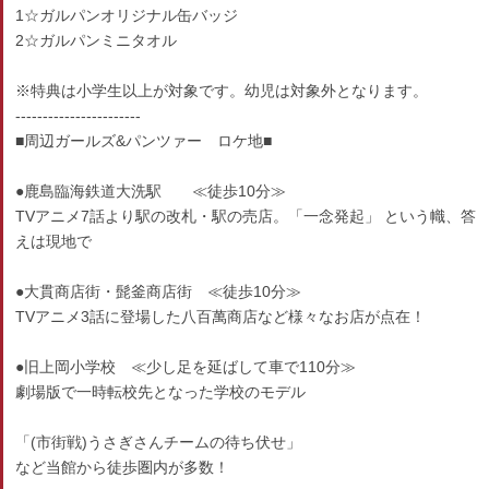
1☆ガルパンオリジナル缶バッジ
2☆ガルパンミニタオル
※特典は小学生以上が対象です。幼児は対象外となります。
-----------------------
■周辺ガールズ&パンツァー ロケ地■
●鹿島臨海鉄道大洗駅 ≪徒歩10分≫
TVアニメ7話より駅の改札・駅の売店。「一念発起」 という幟、答
えは現地で
●大貫商店街・髭釜商店街 ≪徒歩10分≫
TVアニメ3話に登場した八百萬商店など様々なお店が点在！
●旧上岡小学校 ≪少し足を延ばして車で110分≫
劇場版で一時転校先となった学校のモデル
「(市街戦)うさぎさんチームの待ち伏せ」
など当館から徒歩圏内が多数！