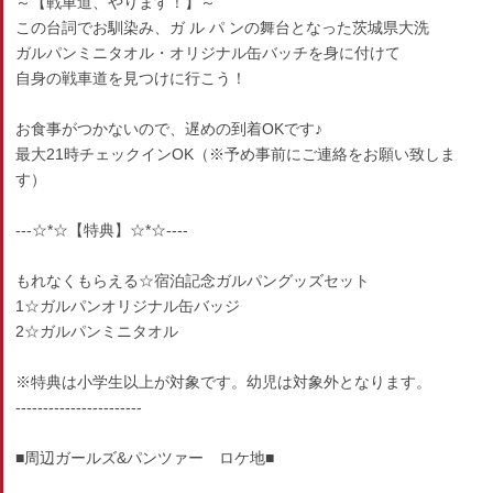
～【戦車道、やります！】～
この台詞でお馴染み、ガ ル パ ンの舞台となった茨城県大洗
ガルパンミニタオル・オリジナル缶バッチを身に付けて
自身の戦車道を見つけに行こう！
お食事がつかないので、遅めの到着OKです♪
最大21時チェックインOK（※予め事前にご連絡をお願い致しま
す）
---☆*☆【特典】☆*☆----
もれなくもらえる☆宿泊記念ガルパングッズセット
1☆ガルパンオリジナル缶バッジ
2☆ガルパンミニタオル
※特典は小学生以上が対象です。幼児は対象外となります。
-----------------------
■周辺ガールズ&パンツァー ロケ地■