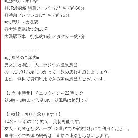
■上野駅 ～水戸駅
◎JR常磐線 特急スーパーひたちで約60分
◎特急フレッシュひたちで約75分
■水戸駅 ～大洗駅
◎大洗鹿島線で約16分
大洗駅下車、徒歩約15分／タクシー約2分
-----------------------
■お風呂のご案内■
男女別浴場は、人工ラジウム温泉風呂♪
の～んびりお湯につかって、旅の疲れを癒しましょう！
また、無料で貸切利用できる家族風呂もございます。
【ご利用時間】チェックイン～22時まで
朝5時－9時まで入浴OK！朝風呂は格別です
【1棟貸し切りも承ります！】
10名～15名のご予約で、貸切可能です。
友人・同僚などグループ・3世代での家族旅行にご利用ください。
※詳細やご希望の場合は、直接ご連絡をお願いします。