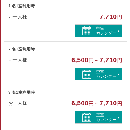
1 名1室利用時
予めご了承の上、ご予約ください。------
7,710
お一人様
円
※お布団はセルフサービスとなっております※
※当館には禁煙室はございません。
空室
カレンダー
部屋種別
2 名1室利用時
和室
6,500
7,710
お一人様
円～
円
部屋特徴
空室
喫煙
カレンダー
3 名1室利用時
6,500
7,710
お一人様
円～
円
空室
カレンダー