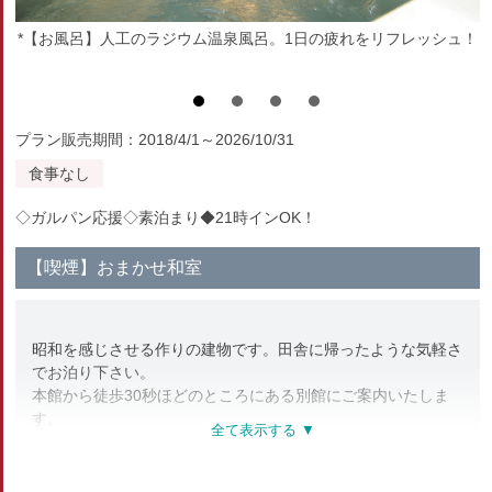
*【お風呂】人工のラジウム温泉風呂。1日の疲れをリフレッシュ！
プラン販売期間：2018/4/1～2026/10/31
食事なし
◇ガルパン応援◇素泊まり◆21時インOK！
【喫煙】おまかせ和室
昭和を感じさせる作りの建物です。田舎に帰ったような気軽さ
でお泊り下さい。
本館から徒歩30秒ほどのところにある別館にご案内いたしま
す。
◎枕は西川の健康枕、首に負担をかけないので睡眠も快適です
♪