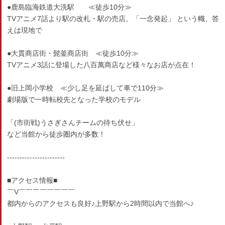
●鹿島臨海鉄道大洗駅 ≪徒歩10分≫
TVアニメ7話より駅の改札・駅の売店。「一念発起」 という幟、答
えは現地で
●大貫商店街・髭釜商店街 ≪徒歩10分≫
TVアニメ3話に登場した八百萬商店など様々なお店が点在！
●旧上岡小学校 ≪少し足を延ばして車で110分≫
劇場版で一時転校先となった学校のモデル
「(市街戦)うさぎさんチームの待ち伏せ」
など当館から徒歩圏内が多数！
-----------------------
■アクセス情報■
￣V￣￣￣￣￣￣￣￣
都内からのアクセスも良好♪上野駅から2時間以内で当館へ♪