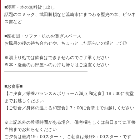
■漫画・本の無料貸し出し
話題のコミック、武田勝頼など韮崎市にまつわる歴史の本、ビジネ
ス書など
■座布団・ソファ・机のお寛ぎスペース
お風呂の後の待ち合わせや、ちょっとした語らいの場として◎
※湯上り処では飲食はできませんのでご了承ください
※本・漫画のお部屋へのお持ち帰りはご遠慮ください
━━━━━━━━━━━━━━━━━━━
■お食事■
【ご夕食／栄養バランス＆ボリューム満点 和定食】18：30に食堂
までお越しください
【ご朝食／身体の温まる和定食】7：00に食堂までお越しください
※上記以外の希望時間がある場合、備考欄もしくは前日までに直接
当館までお知らせください
ご夕食は最終19：00スタート、ご朝食は最終8：00スタートです