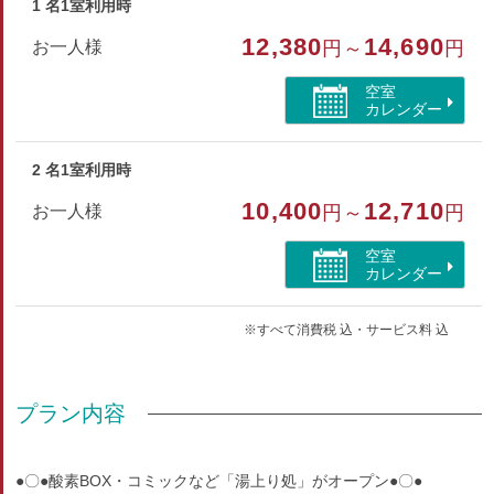
LAN）接続可
1 名1室利用時
12,380
14,690
お一人様
円～
円
■喫煙スペース■
1階屋外喫煙所をご利用ください。
空室
カレンダー
部屋種別
2 名1室利用時
洋室（ツイン）
10,400
12,710
お一人様
円～
円
部屋特徴
空室
バス/トイレ/禁煙/インターネットができる部屋
カレンダー
※すべて消費税 込・サービス料 込
プラン内容
●〇●酸素BOX・コミックなど「湯上り処」がオープン●〇●