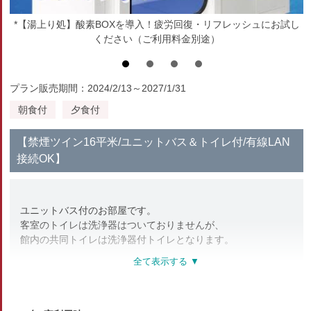
*【湯上り処】酸素BOXを導入！疲労回復・リフレッシュにお試し
ください（ご利用料金別途）
プラン販売期間：2024/2/13～2027/1/31
朝食付
夕食付
【禁煙ツイン16平米/ユニットバス＆トイレ付/有線LAN
接続OK】
ユニットバス付のお部屋です。
客室のトイレは洗浄器はついておりませんが、
館内の共同トイレは洗浄器付トイレとなります。
■設備 ・アメニティ■
個別空調、ＴＶ、お茶セット、ドライヤー、冷蔵庫、
ハミガキセット、タオル、浴衣、インターネット（有線／無線