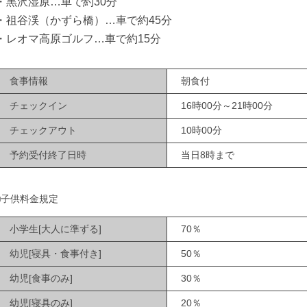
・黒沢湿原…車で約30分
・祖谷渓（かずら橋）…車で約45分
・レオマ高原ゴルフ…車で約15分
食事情報
朝食付
チェックイン
16時00分～21時00分
チェックアウト
10時00分
予約受付終了日時
当日8時まで
■子供料金規定
小学生[大人に準ずる]
70％
幼児[寝具・食事付き]
50％
幼児[食事のみ]
30％
幼児[寝具のみ]
20％