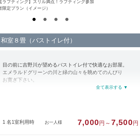
【ラフティング】スリル満点！ラフティング参加
者限定プラン（イメージ）
和室８畳（バストイレ付）
目の前に吉野川が望めるバストイレ付で快適なお部屋。
エメラルドグリーンの川と緑の山々を眺めてのんびり
お寛ぎ下さい。
※お部屋に冷蔵庫はありません。冷やしたい物が
ございましたらフロントでお預かり致します。
7,000
7,500
部屋種別
和室
1 名1室利用時
お一人様
円～
円
部屋特徴
バス/トイレ/川が見える