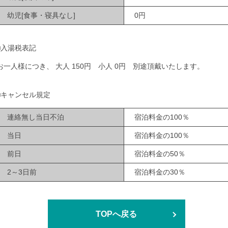
幼児[食事・寝具なし]
0円
■入湯税表記
お一人様につき、 大人 150円 小人 0円 別途頂戴いたします。
■キャンセル規定
連絡無し当日不泊
宿泊料金の100％
当日
宿泊料金の100％
前日
宿泊料金の50％
2～3日前
宿泊料金の30％
TOPへ戻る