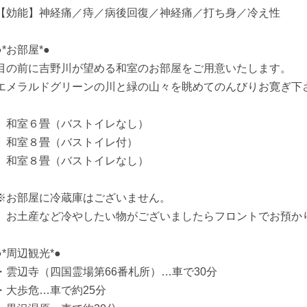
【効能】神経痛／痔／病後回復／神経痛／打ち身／冷え性
●*お部屋*●
目の前に吉野川が望める和室のお部屋をご用意いたします。
エメラルドグリーンの川と緑の山々を眺めてのんびりお寛ぎ下
和室６畳（バストイレなし）
和室８畳（バストイレ付）
和室８畳（バストイレなし）
※お部屋に冷蔵庫はございません。
お土産など冷やしたい物がございましたらフロントでお預か
●*周辺観光*●
・雲辺寺（四国霊場第66番札所）…車で30分
・大歩危…車で約25分