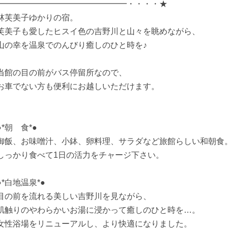
━━━━━━━━━━━━━━━━・・・・★
林芙美子ゆかりの宿。
芙美子も愛したヒスイ色の吉野川と山々を眺めながら、
山の幸を温泉でのんびり癒しのひと時を♪
当館の目の前がバス停留所なので、
お車でない方も便利にお越しいただけます。
●*朝 食*●
御飯、お味噌汁、小鉢、卵料理、サラダなど旅館らしい和朝食
しっかり食べて1日の活力をチャージ下さい。
●*白地温泉*●
目の前を流れる美しい吉野川を見ながら、
肌触りのやわらかいお湯に浸かって癒しのひと時を…。
女性浴場をリニューアルし、より快適になりました。