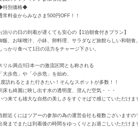
◆特別価格◆
通常料金からみなさま500円OFF！！
お泊りの日の到着が遅くても安心の【1泊朝食付きプラン】
御飯、お味噌汁、小鉢、卵料理、サラダなど旅館らしい和朝食
しっかり食べて1日の活力をチャージ下さい。
スリル満点!!日本一の激流区間とも称される
「大歩危」や「小歩危」を始め、
1度訪れるとまた行きたい！そんなスポットが多数！！
川床も綺麗に映し出す水の透明度、澄んだ空気・・・
いつ来ても雄大な自然の美しさをすぐそばで感じていただけま
当館近くにはツアーの参加の為の運営会社も複数ございますの
出発までまたは到着後の時間をゆっくりとお過ごしいただけま