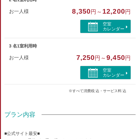
部屋特徴
8,350
12,200
お一人様
円～
円
バス/トイレ/特別室・スイート
空室
カレンダー
3 名1室利用時
7,250
9,450
お一人様
円～
円
空室
カレンダー
※すべて消費税 込・サービス料 込
プラン内容
■公式サイト最安■