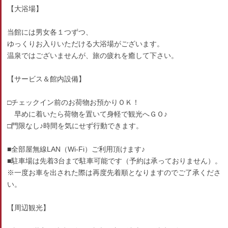
【大浴場】
当館には男女各１つずつ、
ゆっくりお入りいただける大浴場がございます。
温泉ではございませんが、旅の疲れを癒して下さい。
【サービス＆館内設備】
□チェックイン前のお荷物お預かりＯＫ！
早めに着いたら荷物を置いて身軽で観光へＧＯ♪
□門限なし♪時間を気にせず行動できます。
■全部屋無線LAN（Wi-Fi）ご利用頂けます♪
■駐車場は先着3台まで駐車可能です（予約は承っておりません）。
※一度お車を出された際は再度先着順となりますのでご了承くださ
い。
【周辺観光】