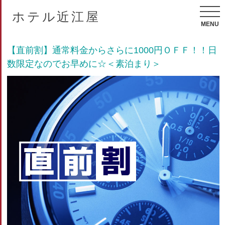
ホテル近江屋
MENU
【直前割】通常料金からさらに1000円ＯＦＦ！！日
数限定なのでお早めに☆＜素泊まり＞