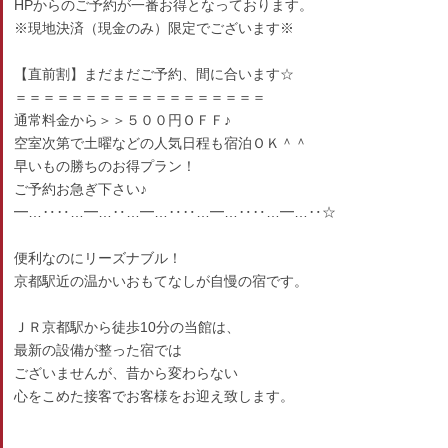
HPからのご予約が一番お得となっております。
※現地決済（現金のみ）限定でございます※
【直前割】まだまだご予約、間に合います☆
＝＝＝＝＝＝＝＝＝＝＝＝＝＝＝＝＝＝
通常料金から＞＞５００円ＯＦＦ♪
空室次第で土曜などの人気日程も宿泊ＯＫ＾＾
早いもの勝ちのお得プラン！
ご予約お急ぎ下さい♪
━…‥‥…━…‥…━…‥‥…━…‥‥…━…‥☆
便利なのにリーズナブル！
京都駅近の温かいおもてなしが自慢の宿です。
ＪＲ京都駅から徒歩10分の当館は、
最新の設備が整った宿では
ございませんが、昔から変わらない
心をこめた接客でお客様をお迎え致します。