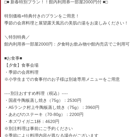
□■ 新春特別プラン！！館内利用券一部屋2000円付 ■□
特別価格×特典付きのプランをご用意！
季節の会席料理と展望露天風呂の美肌の湯をお楽しみください！
＼特別特典／
館内利用券一部屋2000円：夕食時お飲み物や館内売店でご利用可
■お食事■
【夕食】食事会場
・季節の会席料理
※小学生までの食事付のお子様は別途専用メニューをご用意
----別注おすすめ料理（税込）----
・国産牛陶板蒸し焼き（75g）：2530円
・A5ランク村上牛陶板蒸し焼き（75g）：3960円
・あわびのステーキ（70-80g）：2200円
・本ズワイガニ1杯：4620円
※別注料理は事前にご予約ください
※季節により料理内容が異なる場合がございます