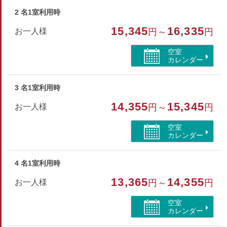
・ペット不可
・ウォッシュトイレ付
2 名1室利用時
・シモンズセミダブルベッド
15,345
16,335
お一人様
円～
円
・全館禁煙（喫煙の際は玄関先の喫煙所をご利用ください）
空室
カレンダー
部屋種別
和室
3 名1室利用時
部屋特徴
14,355
15,345
お一人様
円～
円
バス/トイレ/禁煙/インターネットができる部屋/洗浄機
空室
付トイレ/川が見える
カレンダー
4 名1室利用時
13,365
14,355
お一人様
円～
円
空室
カレンダー