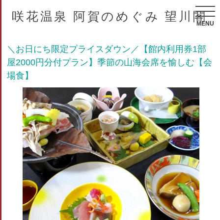
咲花温泉 阿賀のめぐみ 望川閣
MENU
＼お日にち限定プライスダウン／【館内利用券1部
屋2000円分付プラン】季節の山海会席を愉しむ【会
場食】