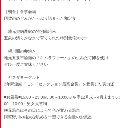
【朝食】食事会場
阿賀のめぐみがたっぷり詰まった和定食
・地元契約農家の特別栽培米
五泉の清らかな水で育てられた特別栽培米です
・望川閣の卵焼き
地元五泉市論瀬の「キムラファーム」の生みたて卵を使用
ぜひ一度ご賞味ください
・ヤスダヨーグルト
2年間連続『モンドセレクション最高金賞』を受賞した実力派
■お風呂■15:00～23:00/5:00～10:00※冬季12月末～4月末まで6：
00～10:00・男女入替制
咲花温泉はその日によって色が変わる温泉
阿賀野川の雄大な眺めを一望できる自慢のお風呂