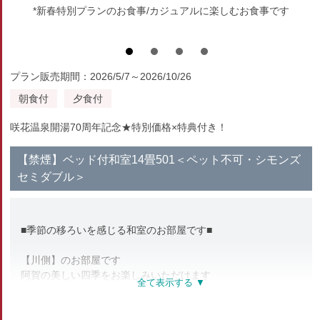
*新春特別プランのお食事/カジュアルに楽しむお食事です
プラン販売期間：2026/5/7～2026/10/26
朝食付
夕食付
咲花温泉開湯70周年記念★特別価格×特典付き！
【禁煙】ベッド付和室14畳501＜ペット不可・シモンズ
セミダブル＞
■季節の移ろいを感じる和室のお部屋です■
【川側】のお部屋です
阿賀の美しい四季をお楽しみいただけます
春は桜、秋は紅葉の美しい眺めが広がります