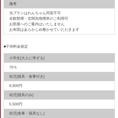
備考
当プランはわんちゃん同室不可
全館禁煙・玄関先喫煙所のご利用可
お部屋へのご案内はいたしません
お布団はあらかじめ敷かせていただきます
■子供料金規定
小学生[大人に準ずる]
70％
幼児[寝具・食事付き]
8,800円
幼児[寝具のみ]
5,500円
幼児[食事・寝具なし]