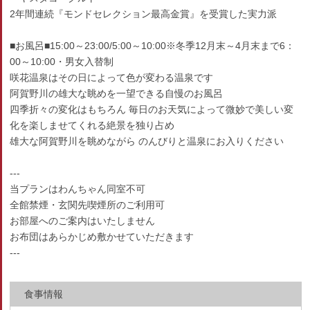
2年間連続『モンドセレクション最高金賞』を受賞した実力派
■お風呂■15:00～23:00/5:00～10:00※冬季12月末～4月末まで6：
00～10:00・男女入替制
咲花温泉はその日によって色が変わる温泉です
阿賀野川の雄大な眺めを一望できる自慢のお風呂
四季折々の変化はもちろん 毎日のお天気によって微妙で美しい変
化を楽しませてくれる絶景を独り占め
雄大な阿賀野川を眺めながら のんびりと温泉にお入りください
---
当プランはわんちゃん同室不可
全館禁煙・玄関先喫煙所のご利用可
お部屋へのご案内はいたしません
お布団はあらかじめ敷かせていただきます
---
食事情報