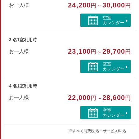
24,200
30,800
お一人様
円～
円
・ペット不可
空室
・ウォッシュトイレ付
カレンダー
・全館禁煙（喫煙の際は玄関先の喫煙所をご利用ください）
3 名1室利用時
部屋種別
23,100
29,700
お一人様
円～
円
和室
空室
部屋特徴
カレンダー
バス/トイレ/禁煙/インターネットができる部屋/洗浄機
付トイレ/川が見える
4 名1室利用時
22,000
28,600
お一人様
円～
円
空室
カレンダー
※すべて消費税 込・サービス料 込