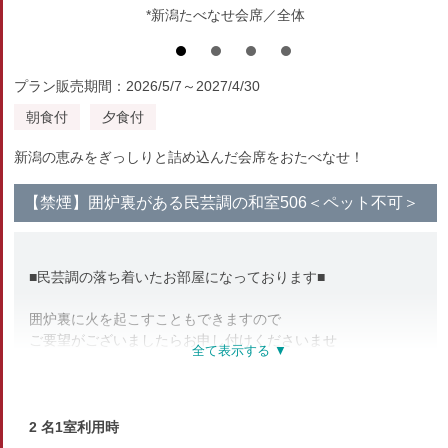
*新潟たべなせ会席／全体
プラン販売期間：2026/5/7～2027/4/30
朝食付
夕食付
新潟の恵みをぎっしりと詰め込んだ会席をおたべなせ！
【禁煙】囲炉裏がある民芸調の和室506＜ペット不可＞
■民芸調の落ち着いたお部屋になっております■
囲炉裏に火を起こすこともできますので
ご要望がございましたらお申し付けくださいませ
【川側】のお部屋です
阿賀の美しい四季をお楽しみいただけます
2 名1室利用時
「川側」…悠々と流れる阿賀野川をご覧いただけます