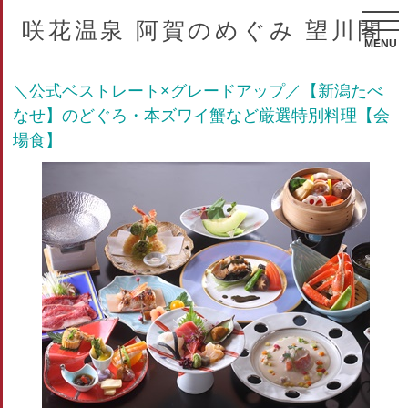
咲花温泉 阿賀のめぐみ 望川閣
MENU
＼公式ベストレート×グレードアップ／【新潟たべ
なせ】のどぐろ・本ズワイ蟹など厳選特別料理【会
場食】