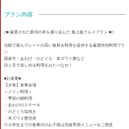
プラン内容
□■ 厳選された新潟の幸を盛り込んだ 最上級グルメプラン ■□
当館で最もグレードの高い食材＆料理を提供する厳選特別料理プラ
ン
国産牛・あわび・のどぐろ・本ズワイ蟹など
目と舌で楽しめる料理をおたべなせ！
■お食事■
【夕食】食事会場
＜メイン料理＞
・季節の鍋料理
・あわびのステーキ
・のどぐろ塩焼き
・本ズワイ蟹切身
※小学生までの食事付のお子様は別途専用メニューをご用意