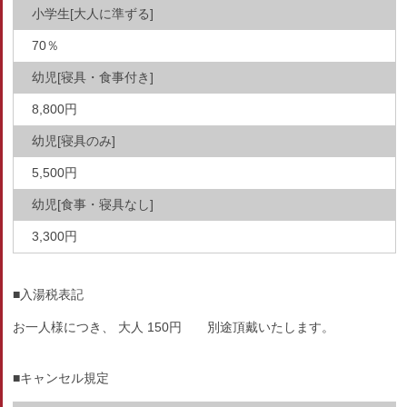
小学生[大人に準ずる]
70％
幼児[寝具・食事付き]
8,800円
幼児[寝具のみ]
5,500円
幼児[食事・寝具なし]
3,300円
■入湯税表記
お一人様につき、 大人 150円 別途頂戴いたします。
■キャンセル規定