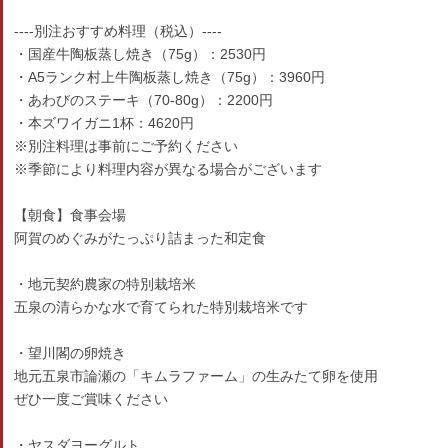
----別注おすすめ料理（税込）----
・国産牛陶板蒸し焼き（75g）：2530円
・A5ランク村上牛陶板蒸し焼き（75g）：3960円
・あわびのステーキ（70-80g）：2200円
・本ズワイガニ1杯：4620円
※別注料理は事前にご予約ください
※季節により料理内容が異なる場合がございます
【朝食】食事会場
阿賀のめぐみがたっぷり詰まった和定食
・地元契約農家の特別栽培米
五泉の清らかな水で育てられた特別栽培米です
・望川閣の卵焼き
地元五泉市論瀬の「キムラファーム」の生みたて卵を使用
ぜひ一度ご賞味ください
・ヤスダヨーグルト