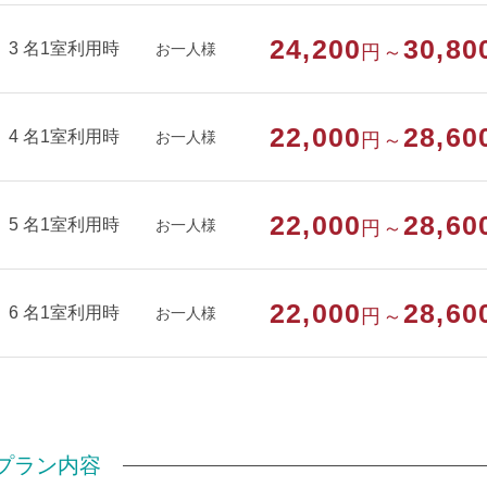
・ウォッシュトイレ付
24,200
30,80
・阿賀野川を見れるお部屋ではありません
3 名1室利用時
お一人様
円～
・全館禁煙（喫煙の際は玄関先の喫煙所をご利用ください）
22,000
28,60
4 名1室利用時
お一人様
円～
部屋種別
和室
部屋特徴
バス/トイレ/禁煙/インターネットができる
22,000
28,60
5 名1室利用時
お一人様
円～
22,000
28,60
6 名1室利用時
お一人様
円～
プラン内容