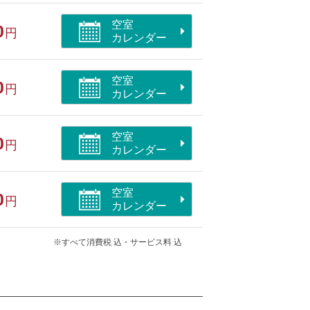
空室
0
円
カレンダー
空室
0
円
カレンダー
部屋/洗浄機付トイレ
空室
0
円
カレンダー
空室
0
円
カレンダー
※すべて消費税 込・サービス料 込