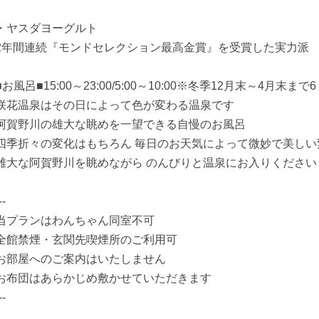
・ヤスダヨーグルト
2年間連続『モンドセレクション最高金賞』を受賞した実力派
■お風呂■15:00～23:00/5:00～10:00※冬季12月末～4月末まで
咲花温泉はその日によって色が変わる温泉です
阿賀野川の雄大な眺めを一望できる自慢のお風呂
四季折々の変化はもちろん 毎日のお天気によって微妙で美し
雄大な阿賀野川を眺めながら のんびりと温泉にお入りください
--
当プランはわんちゃん同室不可
全館禁煙・玄関先喫煙所のご利用可
お部屋へのご案内はいたしません
お布団はあらかじめ敷かせていただきます
--