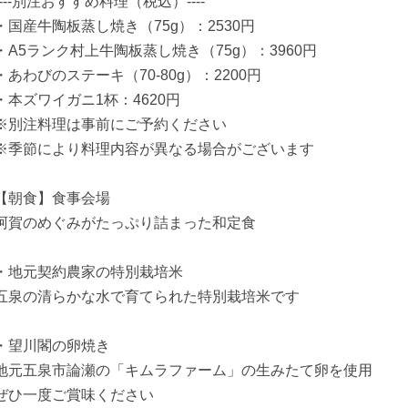
----別注おすすめ料理（税込）----
・国産牛陶板蒸し焼き（75g）：2530円
・A5ランク村上牛陶板蒸し焼き（75g）：3960円
・あわびのステーキ（70-80g）：2200円
・本ズワイガニ1杯：4620円
※別注料理は事前にご予約ください
※季節により料理内容が異なる場合がございます
【朝食】食事会場
阿賀のめぐみがたっぷり詰まった和定食
・地元契約農家の特別栽培米
五泉の清らかな水で育てられた特別栽培米です
・望川閣の卵焼き
地元五泉市論瀬の「キムラファーム」の生みたて卵を使用
ぜひ一度ご賞味ください