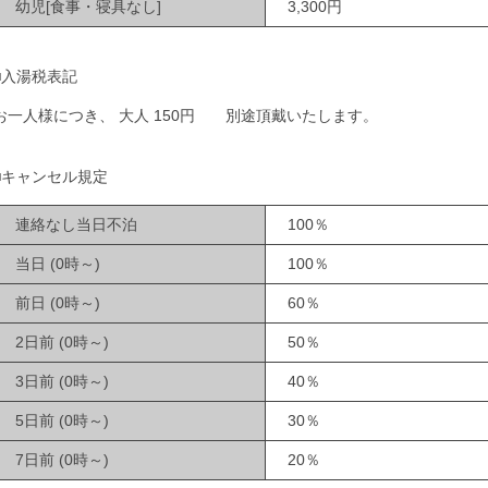
幼児[食事・寝具なし]
3,300円
■入湯税表記
お一人様につき、 大人 150円 別途頂戴いたします。
■キャンセル規定
連絡なし当日不泊
100％
当日 (0時～)
100％
前日 (0時～)
60％
2日前 (0時～)
50％
3日前 (0時～)
40％
5日前 (0時～)
30％
7日前 (0時～)
20％