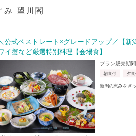
ぐみ 望川閣
＼公式ベストレート×グレードアップ／【新
ワイ蟹など厳選特別料理【会場食】
プラン販売期間：20
朝食付
夕食
新潟の恵みをぎ