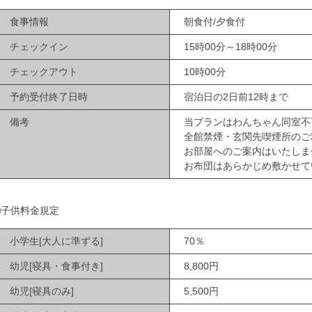
食事情報
朝食付/夕食付
チェックイン
15時00分～18時00分
チェックアウト
10時00分
予約受付終了日時
宿泊日の2日前12時まで
備考
当プランはわんちゃん同室不
全館禁煙・玄関先喫煙所のご
お部屋へのご案内はいたしま
お布団はあらかじめ敷かせて
■子供料金規定
小学生[大人に準ずる]
70％
幼児[寝具・食事付き]
8,800円
幼児[寝具のみ]
5,500円