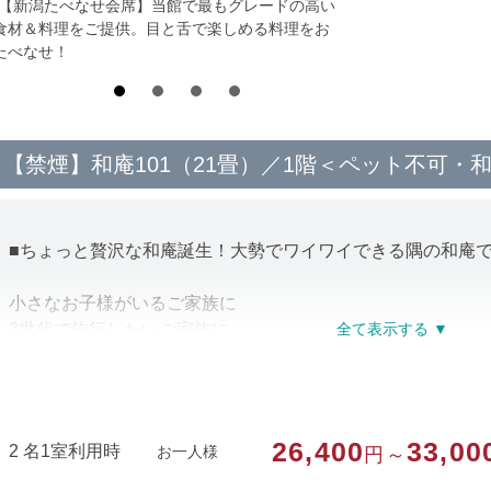
*【新潟たべなせ会席】当館で最もグレードの高い
食材＆料理をご提供。目と舌で楽しめる料理をお
たべなせ！
【禁煙】和庵101（21畳）／1階＜ペット不可・
■ちょっと贅沢な和庵誕生！大勢でワイワイできる隅の和庵で
小さなお子様がいるご家族に
3世代で旅行したいご家族に
サークル・小グループの合宿に
隅の大部屋だからわいわい騒いでも
他のお客様にご迷惑をかけることはありません
26,400
33,00
2 名1室利用時
お一人様
円～
・ペット不可