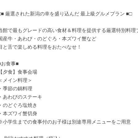
□■ 厳選された新潟の幸を盛り込んだ 最上級グルメプラン ■□
当館で最もグレードの高い食材＆料理を提供する厳選特別料理
国産牛・あわび・のどぐろ・本ズワイ蟹など
目と舌で楽しめる料理をおたべなせ！
■お食事■
【夕食】食事会場
＜メイン料理＞
・季節の鍋料理
・あわびのステーキ
・のどぐろ塩焼き
・本ズワイ蟹切身
※小学生までの食事付のお子様は別途専用メニューをご用意