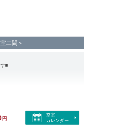
和室二間＞
す■
空室
0
円
カレンダー