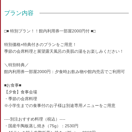
プラン内容
□■ 特別プラン！！館内利用券一部屋2000円付 ■□
特別価格×特典付きのプランをご用意！
季節の会席料理と展望露天風呂の美肌の湯をお楽しみください！
＼特別特典／
館内利用券一部屋2000円：夕食時お飲み物や館内売店でご利用可
■お食事■
【夕食】食事会場
・季節の会席料理
※小学生までの食事付のお子様は別途専用メニューをご用意
----別注おすすめ料理（税込）----
・国産牛陶板蒸し焼き（75g）：2530円