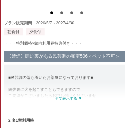
プラン販売期間：2026/5/7～2027/4/30
朝食付
夕食付
・・・特別価格×館内利用券特典付き・・・
【禁煙】囲炉裏がある民芸調の和室506＜ペット不可＞
■民芸調の落ち着いたお部屋になっております■
囲炉裏に火を起こすこともできますので
ご要望がございましたらお申し付けくださいませ
【川側】のお部屋です
阿賀の美しい四季をお楽しみいただけます
2 名1室利用時
「川側」…悠々と流れる阿賀野川をご覧いただけます