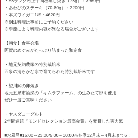
・A5ランク村上牛陶板蒸し焼き（75g）：3960円
・あわびのステーキ（70-80g）：2200円
・本ズワイガニ1杯：4620円
※別注料理は事前にご予約ください
※季節により料理内容が異なる場合がございます
【朝食】食事会場
阿賀のめぐみがたっぷり詰まった和定食
・地元契約農家の特別栽培米
五泉の清らかな水で育てられた特別栽培米です
・望川閣の卵焼き
地元五泉市論瀬の「キムラファーム」の生みたて卵を使用
ぜひ一度ご賞味ください
・ヤスダヨーグルト
2年間連続『モンドセレクション最高金賞』を受賞した実力派
■お風呂■15:00～23:00/5:00～10:00※冬季12月末～4月末まで6：