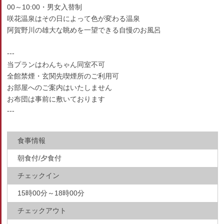
00～10:00・男女入替制
咲花温泉はその日によって色が変わる温泉
阿賀野川の雄大な眺めを一望できる自慢のお風呂
---
当プランはわんちゃん同室不可
全館禁煙・玄関先喫煙所のご利用可
お部屋へのご案内はいたしません
お布団は事前に敷いております
---
食事情報
朝食付/夕食付
チェックイン
15時00分～18時00分
チェックアウト