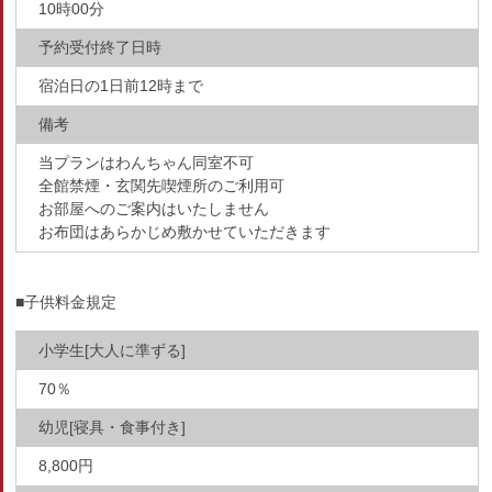
10時00分
予約受付終了日時
宿泊日の1日前12時まで
備考
当プランはわんちゃん同室不可
全館禁煙・玄関先喫煙所のご利用可
お部屋へのご案内はいたしません
お布団はあらかじめ敷かせていただきます
■子供料金規定
小学生[大人に準ずる]
70％
幼児[寝具・食事付き]
8,800円