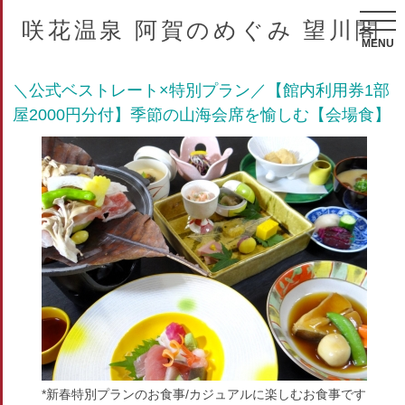
咲花温泉 阿賀のめぐみ 望川閣
MENU
＼公式ベストレート×特別プラン／【館内利用券1部
屋2000円分付】季節の山海会席を愉しむ【会場食】
*新春特別プランのお食事/カジュアルに楽しむお食事です