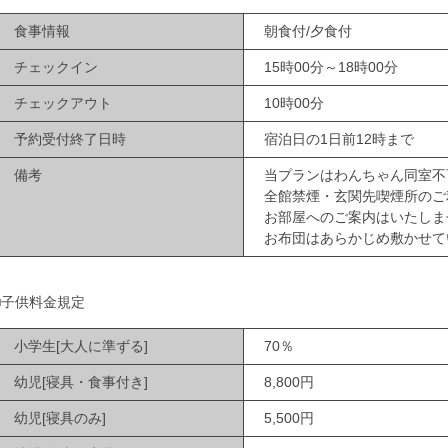
食事情報
朝食付/夕食付
チェックイン
15時00分～18時00分
チェックアウト
10時00分
予約受付終了日時
宿泊日の1日前12時まで
備考
当プランはわんちゃん同室不
全館禁煙・玄関先喫煙所のご
お部屋へのご案内はいたしま
お布団はあらかじめ敷かせて
■子供料金規定
小学生[大人に準ずる]
70％
幼児[寝具・食事付き]
8,800円
幼児[寝具のみ]
5,500円