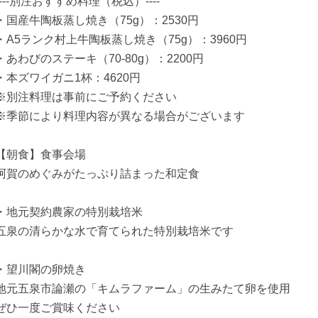
----別注おすすめ料理（税込）----
・国産牛陶板蒸し焼き（75g）：2530円
・A5ランク村上牛陶板蒸し焼き（75g）：3960円
・あわびのステーキ（70-80g）：2200円
・本ズワイガニ1杯：4620円
※別注料理は事前にご予約ください
※季節により料理内容が異なる場合がございます
【朝食】食事会場
阿賀のめぐみがたっぷり詰まった和定食
・地元契約農家の特別栽培米
五泉の清らかな水で育てられた特別栽培米です
・望川閣の卵焼き
地元五泉市論瀬の「キムラファーム」の生みたて卵を使用
ぜひ一度ご賞味ください