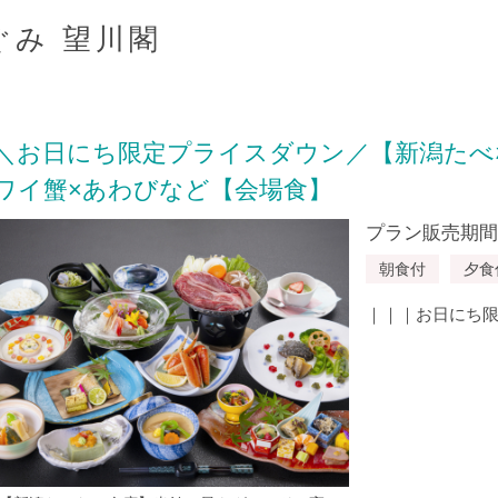
ぐみ 望川閣
＼お日にち限定プライスダウン／【新潟たべ
ワイ蟹×あわびなど【会場食】
プラン販売期間：20
朝食付
夕食
｜｜｜お日にち