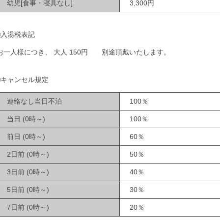
幼児[食事・寝具なし]
3,300円
■入湯税表記
お一人様につき、 大人 150円 別途頂戴いたします。
■キャンセル規定
連絡なし当日不泊
100％
当日 (0時～)
100％
前日 (0時～)
60％
2日前 (0時～)
50％
3日前 (0時～)
40％
5日前 (0時～)
30％
7日前 (0時～)
20％