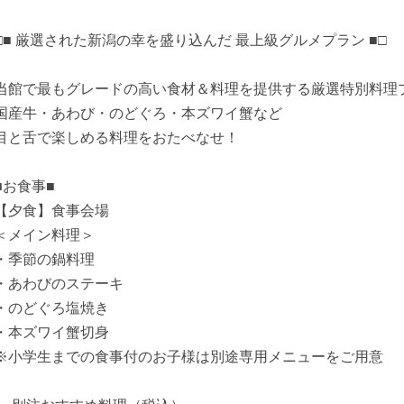
□■ 厳選された新潟の幸を盛り込んだ 最上級グルメプラン ■□
当館で最もグレードの高い食材＆料理を提供する厳選特別料理
国産牛・あわび・のどぐろ・本ズワイ蟹など
目と舌で楽しめる料理をおたべなせ！
■お食事■
【夕食】食事会場
＜メイン料理＞
・季節の鍋料理
・あわびのステーキ
・のどぐろ塩焼き
・本ズワイ蟹切身
※小学生までの食事付のお子様は別途専用メニューをご用意