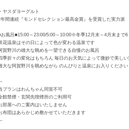
・ヤスダヨーグルト
2年間連続『モンドセレクション最高金賞』を受賞した実力派
■お風呂■15:00～23:00/5:00～10:00※冬季12月末～4月末まで
咲花温泉はその日によって色が変わる温泉です
阿賀野川の雄大な眺めを一望できる自慢のお風呂
四季折々の変化はもちろん 毎日のお天気によって微妙で美し
雄大な阿賀野川を眺めながら のんびりと温泉にお入りください
--
当プランはわんちゃん同室不可
全館禁煙・玄関先喫煙所のご利用可
お部屋へのご案内はいたしません
お布団はあらかじめ敷かせていただきます
--