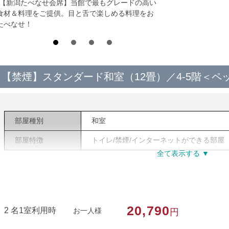
*【新潟たべなせ会席】当館で最もグレードの高い
食材＆料理をご提供。目と舌で楽しめる料理をお
たべなせ！
【禁煙】スタンダード和室（12畳）／4-5階＜ペ
部屋種別
和室
部屋特徴
トイレ/禁煙/インターネットができる部屋
20,790
2 名1室利用時
お一人様
円