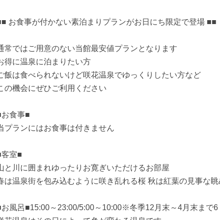
■■ お食事が付かない素泊まりプランがお日にち限定で登場 ■■
通常ではご用意のない当館最安値プランとなります
お得に温泉に泊まりたい方
ご飯は食べられないけど咲花温泉でゆっくりしたい方など
この機会にぜひご利用ください
■お食事■
当プランにはお食事は付きません
■客室■
山と川に囲まれゆったりお寛ぎいただけるお部屋
春は温泉街を包み込むように咲き乱れる桜 秋は紅葉の見事な眺
■お風呂■15:00～23:00/5:00～10:00※冬季12月末～4月末まで