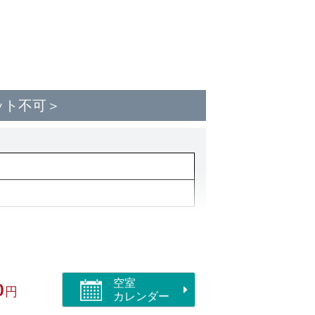
ット不可＞
空室
0
円
カレンダー