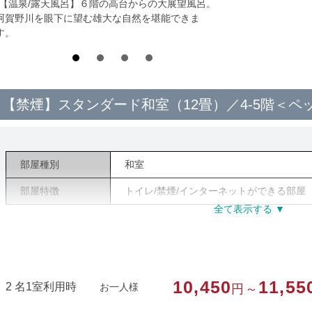
*【温泉/露天風呂】６階の高台からの大展望風呂。
阿賀野川を眼下に望む雄大な自然を堪能できま
す。
【禁煙】スタンダード和室（12畳）／4-5階＜ペ
部屋種別
和室
部屋特徴
トイレ/禁煙/インターネットができる部屋
10,450
11,55
2 名1室利用時
お一人様
円～