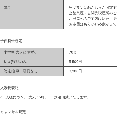
備考
当プランはわんちゃん同室不
全館禁煙・玄関先喫煙所のご
お部屋へのご案内はいたしま
お布団はあらかじめ敷かせて
■子供料金規定
小学生[大人に準ずる]
70％
幼児[寝具のみ]
5,500円
幼児[食事・寝具なし]
3,300円
■入湯税表記
お一人様につき、 大人 150円 別途頂戴いたします。
■キャンセル規定