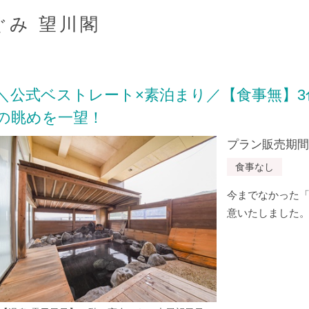
ぐみ 望川閣
＼公式ベストレート×素泊まり／【食事無】
の眺めを一望！
プラン販売期間：20
食事なし
今までなかった
意いたしました