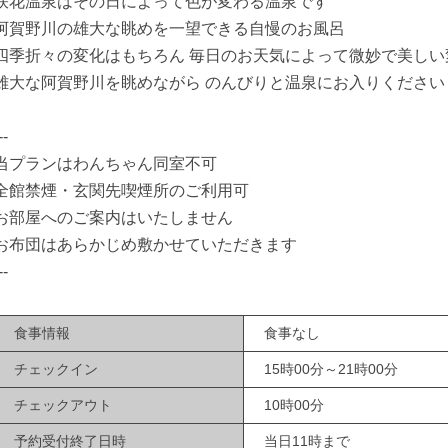
咲花温泉はその日によって色が変わる温泉です
阿賀野川の雄大な眺めを一望できる自慢のお風呂
四季折々の変化はもちろん 毎日のお天気によって微妙で美し
雄大な阿賀野川を眺めながら のんびりと温泉にお入りください
--
当プランはわんちゃん同室不可
全館禁煙・玄関先喫煙所のご利用可
お部屋へのご案内はいたしません
お布団はあらかじめ敷かせていただきます
--
食事情報
食事なし
チェックイン
15時00分～21時00分
チェックアウト
10時00分
予約受付終了日時
当日11時まで