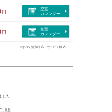
空室
0
円
カレンダー
空室
0
円
カレンダー
※すべて消費税 込・サービス料 込
ました
ご用意