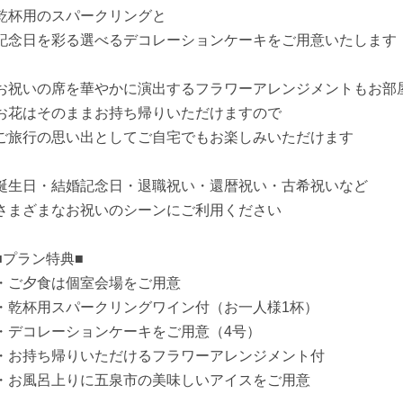
乾杯用のスパークリングと
記念日を彩る選べるデコレーションケーキをご用意いたします
お祝いの席を華やかに演出するフラワーアレンジメントもお部
お花はそのままお持ち帰りいただけますので
ご旅行の思い出としてご自宅でもお楽しみいただけます
誕生日・結婚記念日・退職祝い・還暦祝い・古希祝いなど
さまざまなお祝いのシーンにご利用ください
■プラン特典■
・ご夕食は個室会場をご用意
・乾杯用スパークリングワイン付（お一人様1杯）
・デコレーションケーキをご用意（4号）
・お持ち帰りいただけるフラワーアレンジメント付
・お風呂上りに五泉市の美味しいアイスをご用意