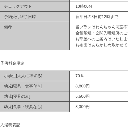
チェックアウト
10時00分
予約受付終了日時
宿泊日の8日前12時まで
備考
当プランはわんちゃん同室不
全館禁煙・玄関先喫煙所のご
お部屋へのご案内はいたしま
お布団はあらかじめ敷かせて
■子供料金規定
小学生[大人に準ずる]
70％
幼児[寝具・食事付き]
8,800円
幼児[寝具のみ]
5,500円
幼児[食事・寝具なし]
3,300円
■入湯税表記