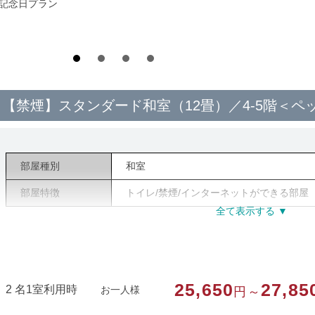
*記念日プラン
【禁煙】スタンダード和室（12畳）／4-5階＜ペ
部屋種別
和室
部屋特徴
トイレ/禁煙/インターネットができる部屋
25,650
27,85
2 名1室利用時
お一人様
円～