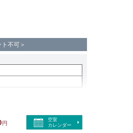
ット不可＞
空室
0
円
カレンダー