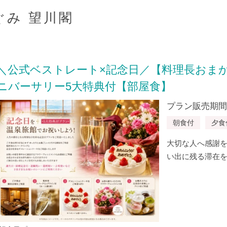
ぐみ 望川閣
＼公式ベストレート×記念日／【料理長おま
ニバーサリー5大特典付【部屋食】
プラン販売期間：20
朝食付
夕食
大切な人へ感謝を
い出に残る滞在