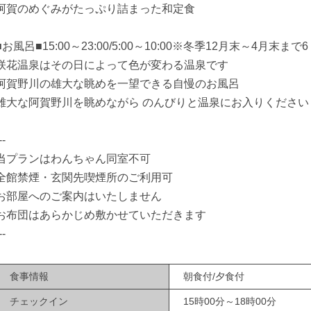
阿賀のめぐみがたっぷり詰まった和定食
■お風呂■15:00～23:00/5:00～10:00※冬季12月末～4月末まで
咲花温泉はその日によって色が変わる温泉です
阿賀野川の雄大な眺めを一望できる自慢のお風呂
雄大な阿賀野川を眺めながら のんびりと温泉にお入りください
--
当プランはわんちゃん同室不可
全館禁煙・玄関先喫煙所のご利用可
お部屋へのご案内はいたしません
お布団はあらかじめ敷かせていただきます
--
食事情報
朝食付/夕食付
チェックイン
15時00分～18時00分