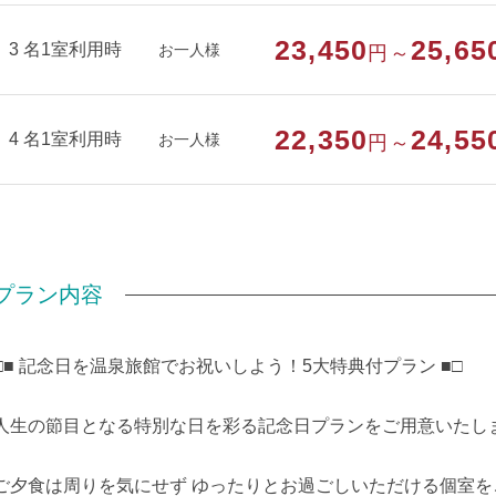
23,450
25,65
3 名1室利用時
お一人様
円～
22,350
24,55
4 名1室利用時
お一人様
円～
プラン内容
□■ 記念日を温泉旅館でお祝いしよう！5大特典付プラン ■□
人生の節目となる特別な日を彩る記念日プランをご用意いたし
ご夕食は周りを気にせず ゆったりとお過ごしいただける個室を