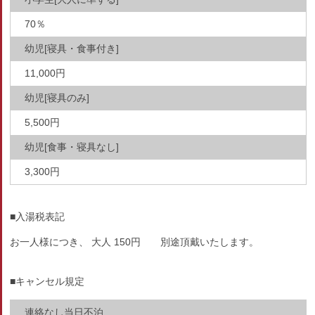
70％
幼児[寝具・食事付き]
11,000円
幼児[寝具のみ]
5,500円
幼児[食事・寝具なし]
3,300円
■入湯税表記
お一人様につき、 大人 150円 別途頂戴いたします。
■キャンセル規定
連絡なし当日不泊