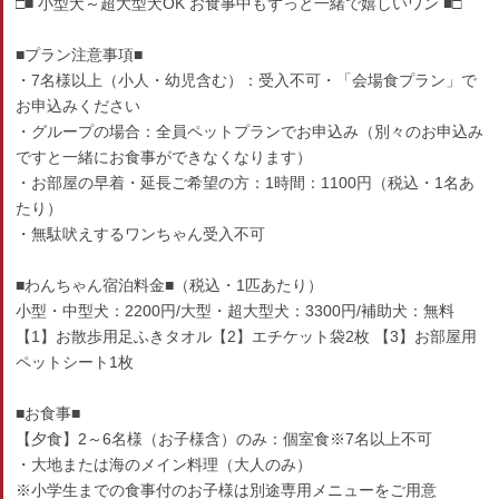
□■ 小型犬～超大型犬OK お食事中もずっと一緒で嬉しいワン ■□
■プラン注意事項■
・7名様以上（小人・幼児含む）：受入不可・「会場食プラン」で
お申込みください
・グループの場合：全員ペットプランでお申込み（別々のお申込み
ですと一緒にお食事ができなくなります）
・お部屋の早着・延長ご希望の方：1時間：1100円（税込・1名あ
たり）
・無駄吠えするワンちゃん受入不可
■わんちゃん宿泊料金■（税込・1匹あたり）
小型・中型犬：2200円/大型・超大型犬：3300円/補助犬：無料
【1】お散歩用足ふきタオル【2】エチケット袋2枚 【3】お部屋用
ペットシート1枚
■お食事■
【夕食】2～6名様（お子様含）のみ：個室食※7名以上不可
・大地または海のメイン料理（大人のみ）
※小学生までの食事付のお子様は別途専用メニューをご用意