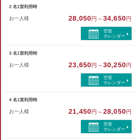
・超音波除菌消臭噴霧器 …1台設置
2 名1室利用時
28,050
34,650
お一人様
円～
円
・全館禁煙（喫煙の際は玄関先の喫煙所をご利用ください）
・割引料金日程は会場食
空室
カレンダー
部屋種別
3 名1室利用時
和室
23,650
30,250
お一人様
円～
円
部屋特徴
空室
トイレ/禁煙/インターネットができる部屋/ペット同室/
カレンダー
山が見える
4 名1室利用時
21,450
28,050
お一人様
円～
円
空室
カレンダー