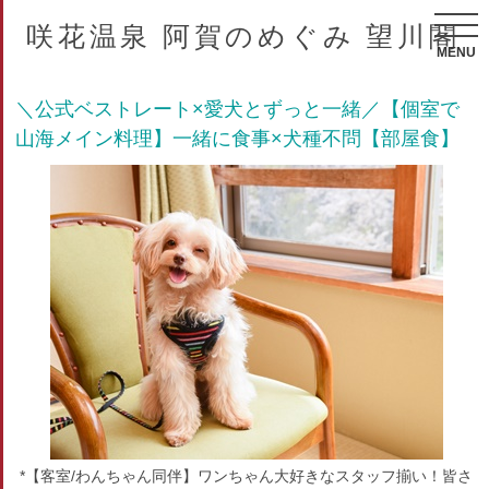
咲花温泉 阿賀のめぐみ 望川閣
MENU
＼公式ベストレート×愛犬とずっと一緒／【個室で
山海メイン料理】一緒に食事×犬種不問【部屋食】
*【客室/わんちゃん同伴】ワンちゃん大好きなスタッフ揃い！皆さ