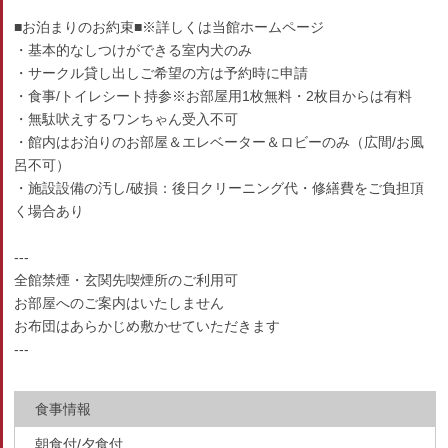
■お泊まりのお約束■※詳しくは当館ホームページ
・基本的なしつけができる室内犬のみ
・サークル貸し出しご希望の方は予約時に申請
・食事/トイレシート持参※お部屋用1枚無料・2枚目からは有料
・無駄吠えするワンちゃん受入不可
・館内はお泊りのお部屋＆エレベーター＆ロビーのみ（広間/お風
呂不可）
・施設設備の汚し/破損：後日クリーニング代・修繕費をご負担頂
く場合あり
---
全館禁煙・玄関先喫煙所のご利用可
お部屋へのご案内はいたしません
お布団はあらかじめ敷かせていただきます
---
食事情報
朝食付/夕食付