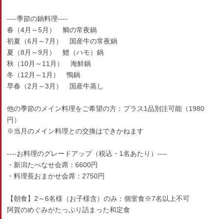
----季節の鍋料理----
春（4月～5月） 鯛の常夜鍋
初夏（6月～7月） 国産牛の常夜鍋
夏（8月～9月） 鱧（ハモ）鍋
秋（10月～11月） 海鮮鍋
冬（12月～1月） 鴨鍋
早春（2月～3月） 国産牛蒸し
他の季節のメイン料理をご希望の方：プラス1品別注可能（1980
円）
※当月のメイン料理との交換はできかねます
----お料理のグレードアップ（税込・1名あたり）----
・新潟たべなせ会席：6600円
・料理長おまかせ会席：2750円
【朝食】2～6名様（お子様含）のみ：個室食※7名以上不可
阿賀のめぐみがたっぷり詰まった和定食