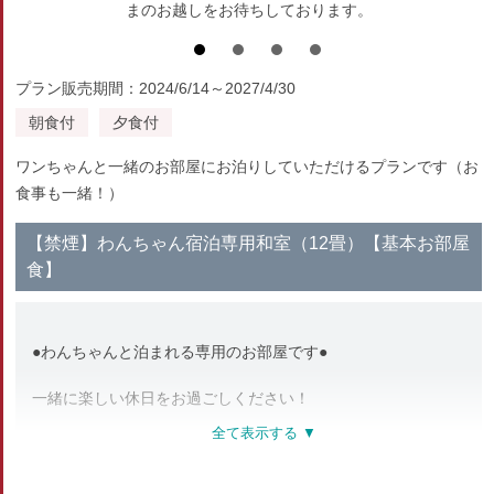
まのお越しをお待ちしております。
プラン販売期間：2024/6/14～2027/4/30
朝食付
夕食付
ワンちゃんと一緒のお部屋にお泊りしていただけるプランです（お
食事も一緒！）
【禁煙】わんちゃん宿泊専用和室（12畳）【基本お部屋
食】
●わんちゃんと泊まれる専用のお部屋です●
一緒に楽しい休日をお過ごしください！
▼お部屋のワンちゃん用グッズ▼
・お部屋シート＆おしっこシート …1～2枚
・足ふきタオル＆マナー用袋バケツ…1～2枚