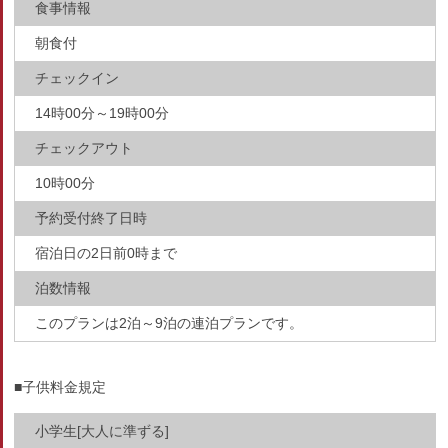
食事情報
朝食付
チェックイン
14時00分～19時00分
チェックアウト
10時00分
予約受付終了日時
宿泊日の2日前0時まで
泊数情報
このプランは2泊～9泊の連泊プランです。
■子供料金規定
小学生[大人に準ずる]