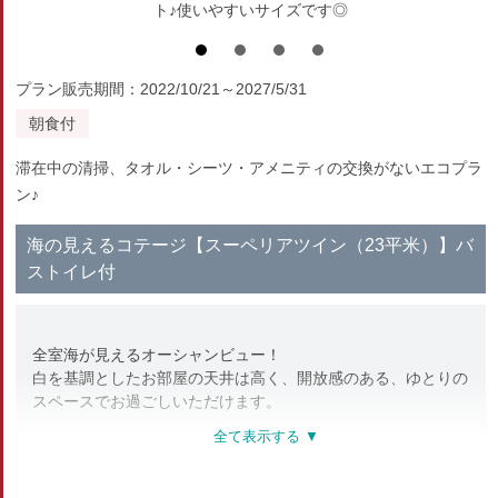
ト♪使いやすいサイズです◎
プラン販売期間：2022/10/21～2027/5/31
朝食付
滞在中の清掃、タオル・シーツ・アメニティの交換がないエコプラ
ン♪
海の見えるコテージ【スーペリアツイン（23平米）】バ
ストイレ付
全室海が見えるオーシャンビュー！
白を基調としたお部屋の天井は高く、開放感のある、ゆとりの
スペースでお過ごしいただけます。
※3名様でご利用の場合、1名様は「エキストラベッド」利用
となります。
※残室数によっては、海がやや見え辛いお部屋となります。予