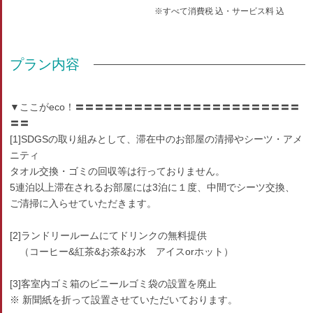
※すべて消費税 込・サービス料 込
プラン内容
▼ここがeco！〓〓〓〓〓〓〓〓〓〓〓〓〓〓〓〓〓〓〓〓〓〓〓
〓〓
[1]SDGSの取り組みとして、滞在中のお部屋の清掃やシーツ・アメ
ニティ
タオル交換・ゴミの回収等は行っておりません。
5連泊以上滞在されるお部屋には3泊に１度、中間でシーツ交換、
ご清掃に入らせていただきます。
[2]ランドリールームにてドリンクの無料提供
（コーヒー&紅茶&お茶&お水 アイスorホット）
[3]客室内ゴミ箱のビニールゴミ袋の設置を廃止
※ 新聞紙を折って設置させていただいております。