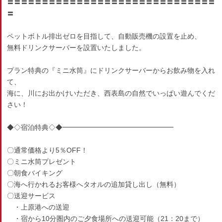
〓〓〓〓〓〓〓〓〓〓〓〓〓〓〓〓〓〓〓〓〓〓〓〓〓〓〓〓〓〓
〓
ペットボトル排出ゼロを目指して、自動販売機の設置を止め、
無料ドリンクサーバーを設置いたしました。
プラン特典の『ミニ水筒』にドリンクサーバーからお飲み物を入れ
て、
海に、川にお出かけいただき、西表島の自然でいっぱい遊んでくだ
さい！
◆◇宿泊特典◇◆━━━━━━━━━━━━━━━━
〇通常価格より5％OFF！
〇ミニ水筒プレゼント
〇朝食バイキング
〇海へ行かれるお客様へタオルの追加貸し出し（無料）
〇送迎サービス
・上原港への送迎
・宿から10分圏内のご夕食場所への送迎可能（21：20まで）