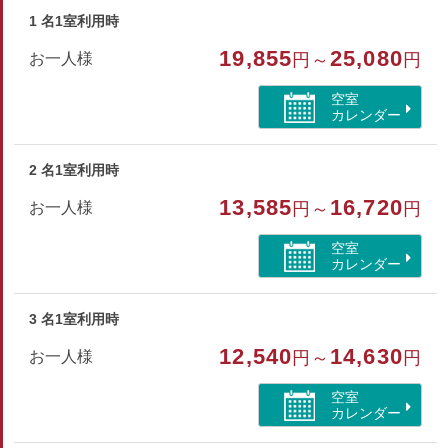
めご了承ください。
1 名1室利用時
19,855
25,080
お一人様
円～
円
部屋種別
空室
洋室（ツイン）
カレンダー
部屋特徴
2 名1室利用時
バス/トイレ/禁煙/インターネットができる部屋
13,585
16,720
お一人様
円～
円
空室
カレンダー
3 名1室利用時
12,540
14,630
お一人様
円～
円
空室
カレンダー