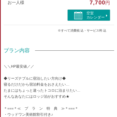
7,700
お一人様
円
空室
カレンダー
※すべて消費税 込・サービス料 込
プラン内容
＼＼HP最安値／／
◆リーズナブルに宿泊したい方向け◆
寝るだけだから宿泊料金をおさえたい…
たまにはちょっと違ったトコロに泊まりたい…
そんなあなたにはロッジ泊がおすすめ★
＊===＊≪ プ ラ ン 特 典 ≫＊===＊
・ウッドワン美術館割引付き♪