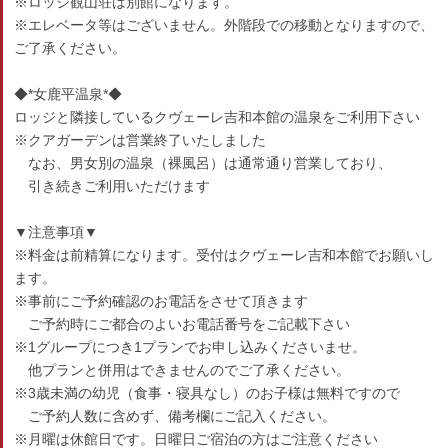
※ロッジ観山荘は別館になります。
※エレベータ等はございません。外階段での移動となりますので、
ご了承ください。
◆*女鹿平温泉*◆
ロッジと隣接しているクヴェーレ吉和本館の温泉をご利用下さい
※クアガーデンは営業終了いたしました
なお、男女別の温泉（裸風呂）は通常通り営業しており、
引き続きご利用いただけます
▼注意事項▼
※料金は前精算になります。受付はクヴェーレ吉和本館でお願いし
ます。
※事前にご予約確認のお電話をさせて頂きます
ご予約時にご都合のよいお電話番号をご記載下さい
※1グループにつき1プランでお申し込みくださいませ。
他プランと併用はできませんのでご了承ください。
※3歳未満の幼児（食事・寝具なし）のお子様は無料ですので
ご予約人数に含めず、備考欄にご記入ください。
※月曜は休館日です。日曜日ご宿泊の方はご注意ください