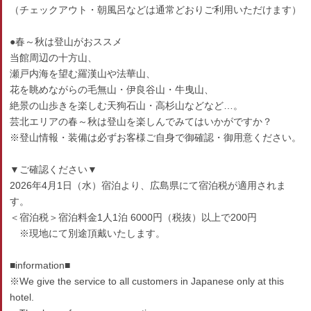
（チェックアウト・朝風呂などは通常どおりご利用いただけます）
●春～秋は登山がおススメ
当館周辺の十方山、
瀬戸内海を望む羅漢山や法華山、
花を眺めながらの毛無山・伊良谷山・牛曳山、
絶景の山歩きを楽しむ天狗石山・高杉山などなど…。
芸北エリアの春～秋は登山を楽しんでみてはいかがですか？
※登山情報・装備は必ずお客様ご自身で御確認・御用意ください。
▼ご確認ください▼
2026年4月1日（水）宿泊より、広島県にて宿泊税が適用されま
す。
＜宿泊税＞宿泊料金1人1泊 6000円（税抜）以上で200円
※現地にて別途頂戴いたします。
■information■
※We give the service to all customers in Japanese only at this
hotel.