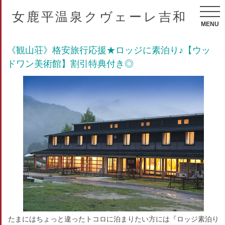
女鹿平温泉クヴェーレ吉和
MENU
《観山荘》格安旅行応援★ロッジに素泊り♪【ウッ
ドワン美術館】割引特典付き◎
たまにはちょっと違ったトコロに泊まりたい方には『ロッジ素泊り