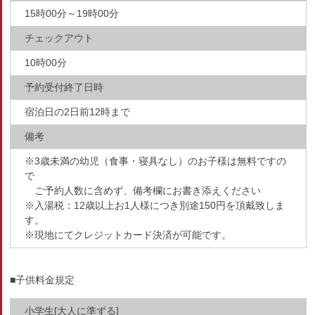
15時00分～19時00分
チェックアウト
10時00分
予約受付終了日時
宿泊日の2日前12時まで
備考
※3歳未満の幼児（食事・寝具なし）のお子様は無料ですの
で
ご予約人数に含めず、備考欄にお書き添えください
※入湯税：12歳以上お1人様につき別途150円を頂戴致しま
す。
※現地にてクレジットカード決済が可能です。
■子供料金規定
小学生[大人に準ずる]