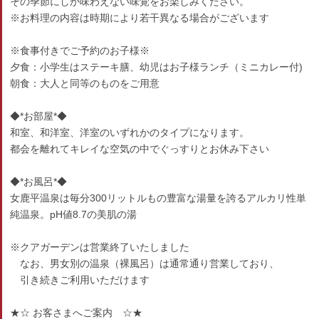
その季節にしか味わえない味覚をお楽しみください。
※お料理の内容は時期により若干異なる場合がございます
※食事付きでご予約のお子様※
夕食：小学生はステーキ膳、幼児はお子様ランチ（ミニカレー付)
朝食：大人と同等のものをご用意
◆*お部屋*◆
和室、和洋室、洋室のいずれかのタイプになります。
都会を離れてキレイな空気の中でぐっすりとお休み下さい
◆*お風呂*◆
女鹿平温泉は毎分300リットルもの豊富な湯量を誇るアルカリ性単
純温泉。pH値8.7の美肌の湯
※クアガーデンは営業終了いたしました
なお、男女別の温泉（裸風呂）は通常通り営業しており、
引き続きご利用いただけます
★☆ お客さまへご案内 ☆★