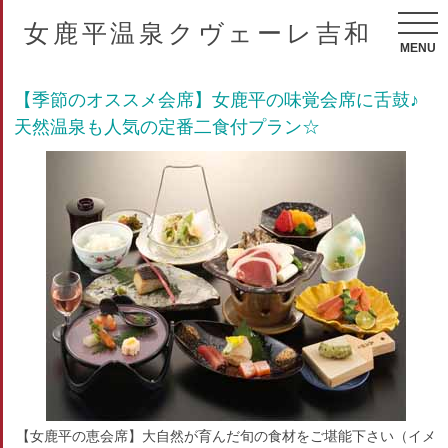
女鹿平温泉クヴェーレ吉和
MENU
【季節のオススメ会席】女鹿平の味覚会席に舌鼓♪
天然温泉も人気の定番二食付プラン☆
【女鹿平の恵会席】大自然が育んだ旬の食材をご堪能下さい（イメ