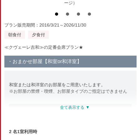
ージ）
プラン販売期間：2016/3/21～2026/11/30
朝食付
夕食付
≪クヴェーレ吉和≫の定番会席プラン★
・おまかせ部屋【和室or和洋室】
和室または和洋室のお部屋をご用意いたします。
※お部屋の禁煙・喫煙、お部屋タイプのご指定はできません
部屋種別
和室
2 名1室利用時
部屋特徴