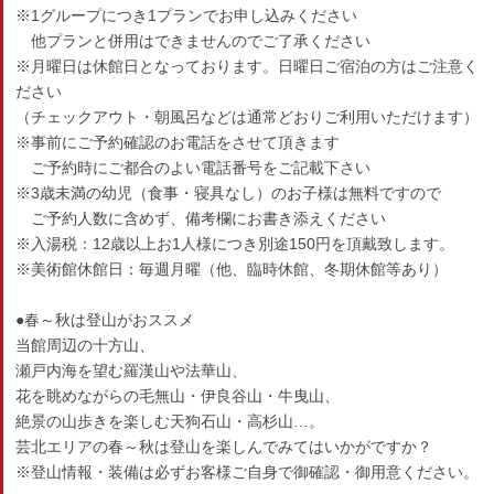
※1グループにつき1プランでお申し込みください
他プランと併用はできませんのでご了承ください
※月曜日は休館日となっております。日曜日ご宿泊の方はご注意く
ださい
（チェックアウト・朝風呂などは通常どおりご利用いただけます）
※事前にご予約確認のお電話をさせて頂きます
ご予約時にご都合のよい電話番号をご記載下さい
※3歳未満の幼児（食事・寝具なし）のお子様は無料ですので
ご予約人数に含めず、備考欄にお書き添えください
※入湯税：12歳以上お1人様につき別途150円を頂戴致します。
※美術館休館日：毎週月曜（他、臨時休館、冬期休館等あり）
●春～秋は登山がおススメ
当館周辺の十方山、
瀬戸内海を望む羅漢山や法華山、
花を眺めながらの毛無山・伊良谷山・牛曳山、
絶景の山歩きを楽しむ天狗石山・高杉山…。
芸北エリアの春～秋は登山を楽しんでみてはいかがですか？
※登山情報・装備は必ずお客様ご自身で御確認・御用意ください。