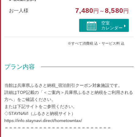
7,480
8,580
部屋種別
お一人様
円～
円
洋室（シングル）
空室
カレンダー
部屋特徴
※すべて消費税 込・サービス料 込
トイレ/インターネットができる部屋/ユニットバス
プラン内容
当館は兵庫県ふるさと納税_宿泊割引クーポン対象施設です。
詳細はTOP記載の「＜ご案内＞兵庫県ふるさと納税をご利用される
方へ」をご確認ください。
または下記サイトをご参照ください。
◇STAYNAVI（ふるさと納税サイト）
https://info.staynavi.direct/hometowntax/
＝＝＝＝＝＝＝＝＝＝＝＝＝＝＝＝＝＝＝＝＝＝＝＝＝