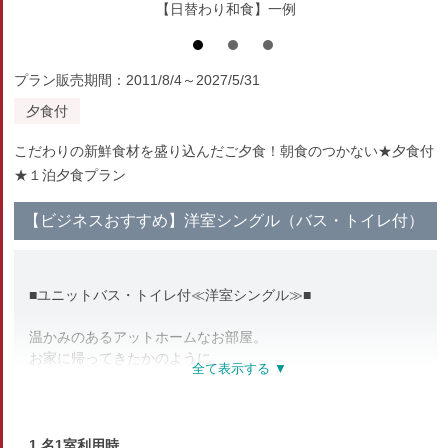
【日替わり和食】一例
プラン販売期間：2011/8/4～2027/5/31
夕食付
こだわりの新鮮食材を盛り込んだご夕食！朝食のつかない★夕食付
★１泊夕食プラン
【ビジネスおすすめ】洋室シングル（バス・トイレ付）
■ユニットバス・トイレ付≪洋室シングル≫■
温かみのあるアットホームなお部屋。
お家に帰ってきたかのように、
くつろいでお泊まりいただけます。
ビジネス利用や長期滞在・ひとり旅にもおすすめ！
1 名1室利用時