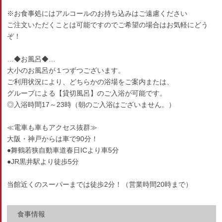
※お食事処にはアルコールのお持ち込みはご遠慮ください
ご注文いただくことは可能ですのでご希望の場合はお気軽にどう
ぞ！
…◆お風呂◆…
大小のお風呂が１つずつございます。
ご利用状況により、どちらかの浴場をご案内または、
グループによる【貸切風呂】のご入浴が可能です。
◎入浴時間17～23時（朝のご入浴はございません。）
≪電車も車もアクセス抜群≫
大阪・神戸からは車で90分！
●舞鶴若狭自動車道春日ICより車5分
●JR黒井駅より徒歩5分
当館近くのスーパーまでは徒歩2分！（営業時間20時まで）
食事情報