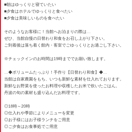
■朝はゆっくりと寝ていたい
■夕食はホテルでゆっくりと食べたい
■夕食は美味しいものを食べたい
そのようなお客様に！当館へお泊まりの際は…
ぜひ、当館自慢の日替わり和食をお召し上がり下さい。
ご到着後は落ち着く館内・客室でごゆっくりとお過ごし下さい。
※チェックインのお時間は19時まででお願い致します。
…◆ボリュームたっぷり！手作り【日替わり和食】◆…
当館は自家農園をもち、いつも新鮮な素材を仕入れております。
新鮮なお野菜を使ったお料理や収穫したお米で炊いたごはん。
丹波の旬の素材も盛り込んだお料理です。
◎18時～20時
◎仕入れや季節によりメニューを変更
◎お子様にはお子様ランチをご用意
◎ご夕食はお食事処でご用意