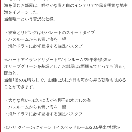
海を望むお部屋は、鮮やかな青と白のインテリアで風光明媚な地中
海をイメージした、
当館唯一という贅沢な仕様。
・寝室とリビングはセパレートのスイートタイプ
・バスルームからも青い海を一望
・海外ドラマに必ず登場する猫足バスタブ
≪ハートアイランドリゾート/ツインルーム/29平米/禁煙≫
オリーブグリーンを基調としたお部屋は2面採光でとっても明るく
開放的。
当館1番の見晴らしで、山側に沈む夕日も海から昇る朝陽も眺める
ことができます。
・大きな窓いっぱいに広がる椰子の木ごしの海
・バスルームからも青い海を一望
・海外ドラマに必ず登場する猫足バスタブ
≪バリ クイーン/クイーンサイズベッドルーム/23.5平米/禁煙≫