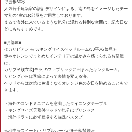
で徒歩30秒－
人気若手建築家の設計デザインによる、南の島をイメージしたテー
マ別の4室のお部屋をご用意しております。
まるで海外に来ているような気分に浸れる特別な空間は、記念日な
どにもおすすめです。
■お部屋■
≪カリビアン モラ/キングサイズベッドルーム/33平米/禁煙≫
赤やオレンジでまとめたインテリアの温かみを感じられるお部屋
は、
カリブ民族衣装[モラ]のファブリックに囲まれたキングルーム。
リビングからは季節によって表情を変える海、
ベッドからは次第に色濃くなるオレンジ色の夕日を眺めることもで
きます。
・海外のコンドミニアムを意識したダイニングテーブル
・キングサイズ天蓋付ベッドで気分はプリンセス
・海外ドラマに必ず登場する猫足バスタブ
≪地中海スイート/トリプルルーム/29平米/禁煙≫