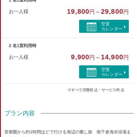
1 名1室利用時
≪設備≫
19,800
29,800
お一人様
円～
円
海外ドラマに必ず登場【猫足バスタブ】
2面採光のお部屋でとっても明るく開放的
空室
カレンダー
※小学生未満のお子様のご利用できません
2 名1室利用時
部屋種別
9,900
14,900
お一人様
円～
円
洋室（ダブル）
空室
部屋特徴
カレンダー
バス/トイレ/特別室・スイート/禁煙/インターネットが
できる部屋/洗浄機付トイレ/海が見える
※すべて消費税 込・サービス料 込
プラン内容
首都圏から約1時間ほどで行ける海辺の癒し旅 南千倉海水浴場ま