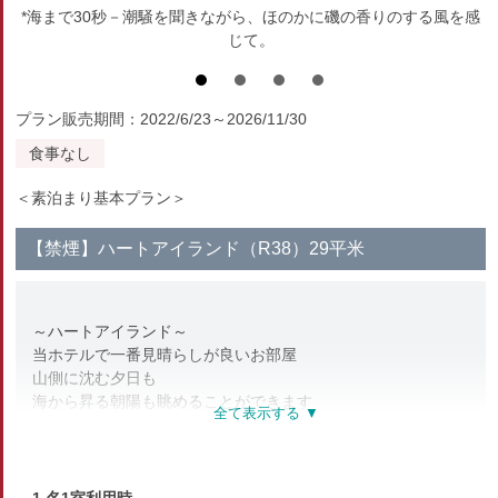
*海まで30秒－潮騒を聞きながら、ほのかに磯の香りのする風を感
じて。
プラン販売期間：2022/6/23～2026/11/30
食事なし
＜素泊まり基本プラン＞
【禁煙】ハートアイランド（R38）29平米
～ハートアイランド～
当ホテルで一番見晴らしが良いお部屋
山側に沈む夕日も
海から昇る朝陽も眺めることができます
大きな窓いっぱいに広がる椰子の木ごしの海
バスルームからも青い海を一望