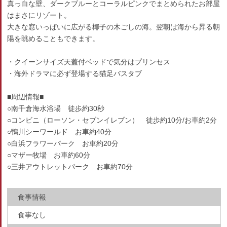
真っ白な壁、ダークブルーとコーラルピンクでまとめられたお部屋
はまさにリゾート。
大きな窓いっぱいに広がる椰子の木ごしの海。翌朝は海から昇る朝
陽を眺めることもできます。
・クイーンサイズ天蓋付ベッドで気分はプリンセス
・海外ドラマに必ず登場する猫足バスタブ
■周辺情報■
○南千倉海水浴場 徒歩約30秒
○コンビニ（ローソン・セブンイレブン） 徒歩約10分/お車約2分
○鴨川シーワールド お車約40分
○白浜フラワーパーク お車約20分
○マザー牧場 お車約60分
○三井アウトレットパーク お車約70分
食事情報
食事なし