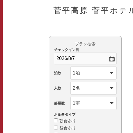
菅平高原 菅平ホテ
プラン検索
チェックイン日
泊数
人数
部屋数
お食事タイプ
朝食あり
昼食あり