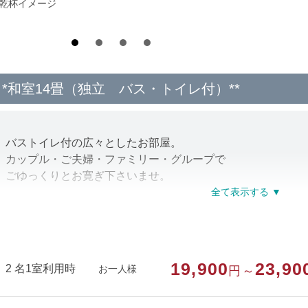
*乾杯イメージ
*和室14畳（独立 バス・トイレ付）**
バストイレ付の広々としたお部屋。
カップル・ご夫婦・ファミリー・グループで
ごゆっくりとお寛ぎ下さいませ。
※喫煙可となっております。
部屋種別
和室
19,900
23,90
2 名1室利用時
お一人様
円～
部屋特徴
バス/トイレ