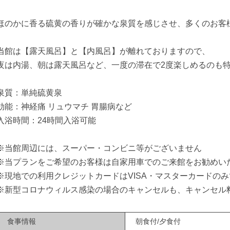
、
ほのかに香る硫黄の香りが確かな泉質を感じさせ、多くのお客
当館は【露天風呂】と【内風呂】が離れておりますので、
夜は内湯、朝は露天風呂など、一度の滞在で2度楽しめるのも
泉質：単純硫黄泉
効能：神経痛 リュウマチ 胃腸病など
入浴時間：24時間入浴可能
※当館周辺には、スーパー・コンビニ等がございません
※当プランをご希望のお客様は自家用車でのご来館をお勧めい
※現地での利用クレジットカードはVISA・マスターカードのみで
※新型コロナウィルス感染の場合のキャンセルも、キャンセル
食事情報
朝食付/夕食付