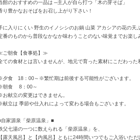
当館のおすすめの一品は ─主人が自ら打つ「木の芽そば」
香り豊かなおそばをお召し上がり下さい！
手に入りにくい 野生のイノシシのお鍋 山菜 アカシアの花の天
定番のものから普段なかなか味わうことのない味覚までお楽し
≪ご朝食【食事処】≫
全ての食材とは言いませんが、地元で育った素材にこだわった
※夕食 18：00～※繁忙期は前後する可能性がございます。
※朝食 8：00～
※お献立の変更はできません。
※献立は 季節や仕入れによって変わる場合もございます。
■自家源泉「柴原温泉」■
秩父七湯の一つに数えられる「柴原温泉」を、
【露天風呂】と【内風呂】ともに24時間いつでもご入浴いただ