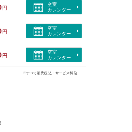
空室
0
円
カレンダー
空室
0
円
カレンダー
空室
0
円
カレンダー
※すべて消費税 込・サービス料 込
！