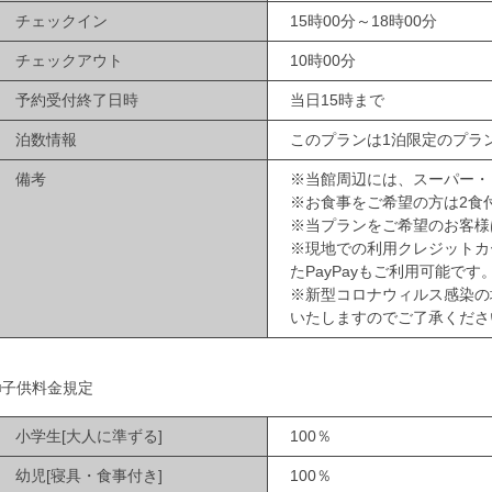
チェックイン
15時00分～18時00分
チェックアウト
10時00分
予約受付終了日時
当日15時まで
泊数情報
このプランは1泊限定のプラ
備考
※当館周辺には、スーパー・
※お食事をご希望の方は2食
※当プランをご希望のお客様
※現地での利用クレジットカ
たPayPayもご利用可能です
※新型コロナウィルス感染の
いたしますのでご了承くださ
■子供料金規定
小学生[大人に準ずる]
100％
幼児[寝具・食事付き]
100％