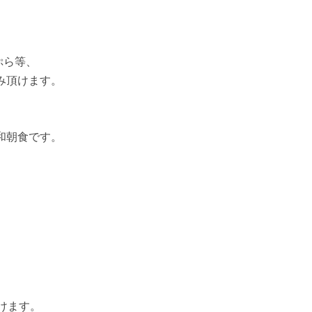
ぷら等、
み頂けます。
和朝食です。
けます。