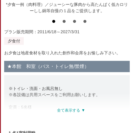
*夕食一例（肉料理）／ジューシーな豚肉から高たんぱく低カロリ
ーしし鍋等自慢の１品をご提供します。
プラン販売期間：2011/6/18～2027/3/31
夕食付
お夕食は地産食材を取り入れた創作和会席をお愉しみ下さい。
★本館 和室（バス・トイレ無/禁煙）
※トイレ・洗面・お風呂無し
※各設備は共用スペースをご利用お願いします。
定員：5名様
本館：純和風のお部屋は明るく、静かに渓谷を眺められます。
静かな山あいの景色をお楽しみいただけます。
お風呂無し・トイレ無し・洗面台無しなので