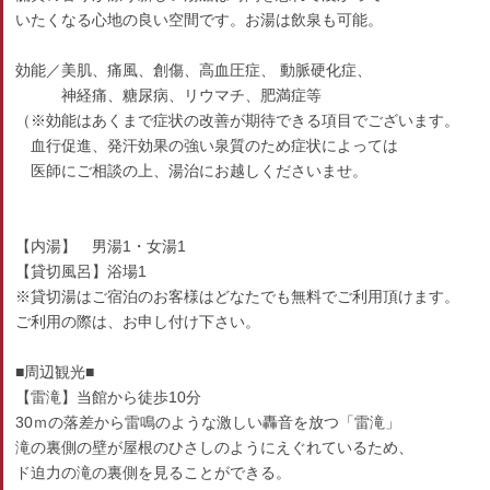
いたくなる心地の良い空間です。お湯は飲泉も可能。
効能／美肌、痛風、創傷、高血圧症、 動脈硬化症、
神経痛、糖尿病、リウマチ、肥満症等
（※効能はあくまで症状の改善が期待できる項目でございます。
血行促進、発汗効果の強い泉質のため症状によっては
医師にご相談の上、湯治にお越しくださいませ。
【内湯】 男湯1・女湯1
【貸切風呂】浴場1
※貸切湯はご宿泊のお客様はどなたでも無料でご利用頂けます。
ご利用の際は、お申し付け下さい。
■周辺観光■
【雷滝】当館から徒歩10分
30ｍの落差から雷鳴のような激しい轟音を放つ「雷滝」
滝の裏側の壁が屋根のひさしのようにえぐれているため、
ド迫力の滝の裏側を見ることができる。