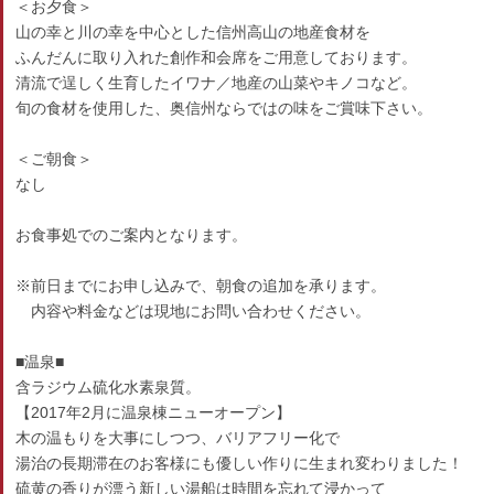
＜お夕食＞
山の幸と川の幸を中心とした信州高山の地産食材を
ふんだんに取り入れた創作和会席をご用意しております。
清流で逞しく生育したイワナ／地産の山菜やキノコなど。
旬の食材を使用した、奥信州ならではの味をご賞味下さい。
＜ご朝食＞
なし
お食事処でのご案内となります。
※前日までにお申し込みで、朝食の追加を承ります。
内容や料金などは現地にお問い合わせください。
■温泉■
含ラジウム硫化水素泉質。
【2017年2月に温泉棟ニューオープン】
木の温もりを大事にしつつ、バリアフリー化で
湯治の長期滞在のお客様にも優しい作りに生まれ変わりました！
硫黄の香りが漂う新しい湯船は時間を忘れて浸かって