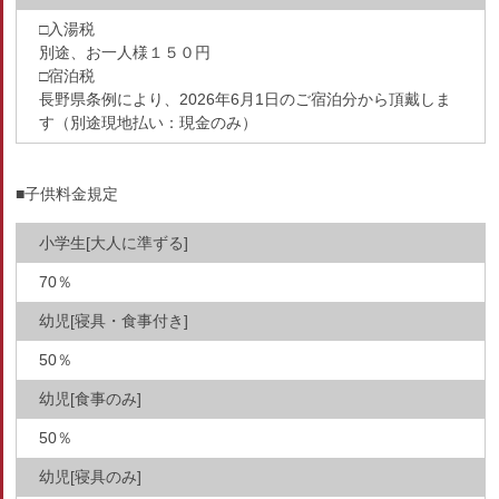
□入湯税
別途、お一人様１５０円
□宿泊税
長野県条例により、2026年6月1日のご宿泊分から頂戴しま
す（別途現地払い：現金のみ）
■子供料金規定
小学生[大人に準ずる]
70％
幼児[寝具・食事付き]
50％
幼児[食事のみ]
50％
幼児[寝具のみ]