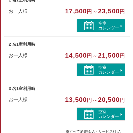
1 名1室利用時
リーズナブルに泊まりたい方にオススメの旧館です。
17,500
23,500
お一人様
円～
円
※客室により間取りが異なる場合がございます。
空室
カレンダー
部屋種別
2 名1室利用時
和室
14,500
21,500
お一人様
円～
円
部屋特徴
空室
禁煙/山が見える
カレンダー
3 名1室利用時
13,500
20,500
お一人様
円～
円
空室
カレンダー
※すべて消費税 込・サービス料 込