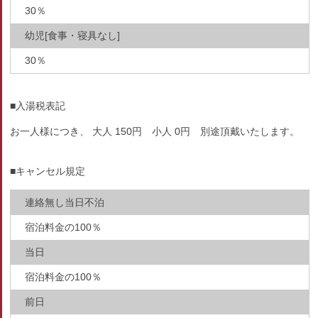
30％
幼児[食事・寝具なし]
30％
■入湯税表記
お一人様につき、 大人 150円 小人 0円 別途頂戴いたします。
■キャンセル規定
連絡無し当日不泊
宿泊料金の100％
当日
宿泊料金の100％
前日