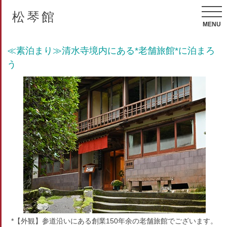
松琴館
MENU
≪素泊まり≫清水寺境内にある*老舗旅館*に泊まろ
う
*【外観】参道沿いにある創業150年余の老舗旅館でございます。