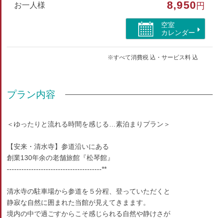
8,950
お一人様
円
部屋種別
空室
和室
カレンダー
部屋特徴
※すべて消費税 込・サービス料 込
インターネットができる部屋
プラン内容
＜ゆったりと流れる時間を感じる…素泊まりプラン＞
【安来・清水寺】参道沿いにある
創業130年余の老舗旅館『松琴館』
---------------------------------------**
清水寺の駐車場から参道を５分程、登っていただくと
静寂な自然に囲まれた当館が見えてきまます。
境内の中で過ごすからこそ感じられる自然や静けさが