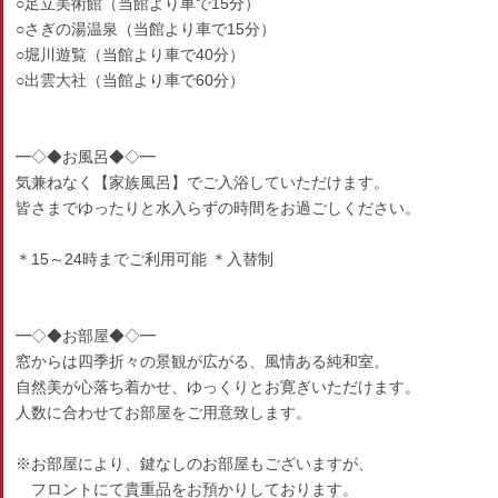
○足立美術館（当館より車で15分）
○さぎの湯温泉（当館より車で15分）
○堀川遊覧（当館より車で40分）
○出雲大社（当館より車で60分）
━◇◆お風呂◆◇━
気兼ねなく【家族風呂】でご入浴していただけます。
皆さまでゆったりと水入らずの時間をお過ごしください。
＊15～24時までご利用可能 ＊入替制
━◇◆お部屋◆◇━
窓からは四季折々の景観が広がる、風情ある純和室。
自然美が心落ち着かせ、ゆっくりとお寛ぎいただけます。
人数に合わせてお部屋をご用意致します。
※お部屋により、鍵なしのお部屋もございますが、
フロントにて貴重品をお預かりしております。