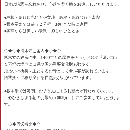
日常の喧騒を忘れさせ、心落ち着く時をお過ごしいただけます。
●島根・鳥取観光にも好立地！島根・鳥取旅行も満喫
●根本堂までは徒歩２分程！お好きな時に参拝
●客室からは美しい景観！癒しのひととき
◇◆◇◆清水寺ご案内◆◇◆◇
杉木立の静寂の中、1400年もの歴史を今もなお残す『清水寺』
５万坪の境内には県や国の重要文化財も数多く、
厄払いの祈祷を主とするお寺として参拝客が訪れています。
四季折々に移り変わる自然美が広がっています。
●根本堂では毎朝、お坊さんによるお勤めが行われています。
心ひきしまる朝のお勤め（6時頃～）にご参加していただけま
す。
━◇◆周辺観光◆◇━