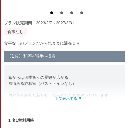
プラン販売期間：2023/2/7～2027/3/31
食事なし
食事なしのプランだから気ままに滞在ＯＫ！
【1名】和室4畳半～6畳
窓からは四季折々の景観が広がる、
風情ある純和室（バス・トイレなし）
自然美が心落ち着かせ、ゆっくりとお寛ぎいただけます。
人数に合わせてお部屋をご用意致します。
※お部屋により、鍵なしのお部屋もございますが、
フロントにて貴重品をお預かりしております。
1 名1室利用時