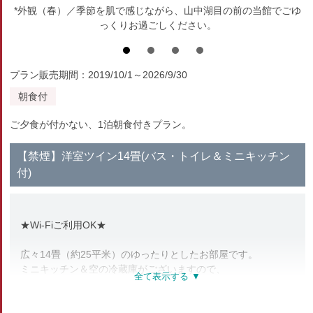
*外観（春）／季節を肌で感じながら、山中湖目の前の当館でごゆ
っくりお過ごしください。
プラン販売期間：2019/10/1～2026/9/30
朝食付
ご夕食が付かない、1泊朝食付きプラン。
【禁煙】洋室ツイン14畳(バス・トイレ＆ミニキッチン
付)
★Wi-Fiご利用OK★
広々14畳（約25平米）のゆったりとしたお部屋です。
ミニキッチン＆空の冷蔵庫がございますので、
長期滞在や合宿にもオススメです。
洋室は「洗浄機能付トイレ」を完備！