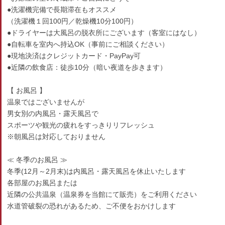
●洗濯機完備で長期滞在もオススメ
（洗濯機１回100円／乾燥機10分100円）
●ドライヤーは大風呂の脱衣所にございます（客室にはなし）
●自転車を室内へ持込OK（事前にご相談ください）
●現地決済はクレジットカード・PayPay可
●近隣の飲食店：徒歩10分（暗い夜道を歩きます）
【 お風呂 】
温泉ではございませんが
男女別の内風呂・露天風呂で
スポーツや観光の疲れをすっきりリフレッシュ
※朝風呂は対応しておりません
≪ 冬季のお風呂 ≫
冬季(12月～2月末)は内風呂・露天風呂を休止いたします
各部屋のお風呂または
近隣の公共温泉（温泉券を当館にて販売）をご利用ください
水道管破裂の恐れがあるため、ご不便をおかけします