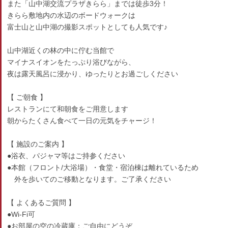
また「山中湖交流プラザきらら」までは徒歩3分！
きらら敷地内の水辺のボードウォークは
富士山と山中湖の撮影スポットとしても人気です♪
山中湖近くの林の中に佇む当館で
マイナスイオンをたっぷり浴びながら、
夜は露天風呂に浸かり、ゆったりとお過ごしください
【 ご朝食 】
レストランにて和朝食をご用意します
朝からたくさん食べて一日の元気をチャージ！
【 施設のご案内 】
●浴衣、パジャマ等はご持参ください
●本館（フロント/大浴場）・食堂・宿泊棟は離れているため
外を歩いてのご移動となります。ご了承ください
【 よくあるご質問 】
●Wi-Fi可
●お部屋の空の冷蔵庫：ご自由にどうぞ