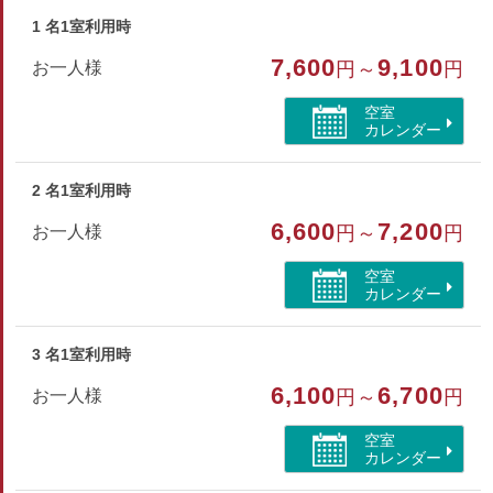
（他のお部屋タイプは一部のみ対応しております）
1 名1室利用時
【 施設のご案内 】
7,600
9,100
お一人様
円～
円
●浴衣、パジャマ等はご持参ください
●本館（フロント/大浴場）・食堂・宿泊棟は離れているため、
空室
外を歩いてのご移動となります。ご了承ください
カレンダー
部屋種別
2 名1室利用時
洋室（ツイン）
6,600
7,200
お一人様
円～
円
部屋特徴
空室
カレンダー
バス/トイレ/禁煙/インターネットができる部屋/洗浄機
付トイレ
3 名1室利用時
6,100
6,700
お一人様
円～
円
空室
カレンダー